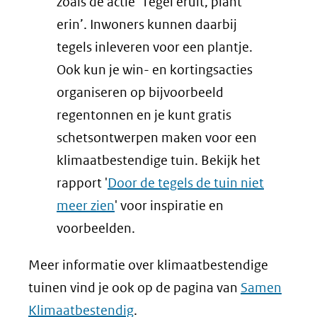
zoals de actie ‘Tegel eruit, plant
naar
(verwijst
erin’. Inwoners kunnen daarbij
een
naar
tegels inleveren voor een plantje.
andere
een
Ook kun je win- en kortingsacties
website)
andere
organiseren op bijvoorbeeld
website)
regentonnen en je kunt gratis
schetsontwerpen maken voor een
klimaatbestendige tuin. Bekijk het
rapport '
Door de tegels de tuin niet
meer zien
' voor inspiratie en
voorbeelden.
Meer informatie over klimaatbestendige
tuinen vind je ook op de pagina van
Samen
Klimaatbestendig
.