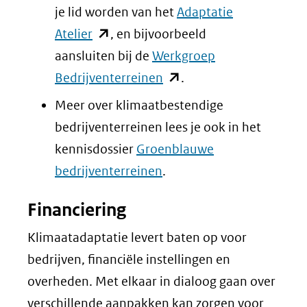
(verwijst
je lid worden van het
Adaptatie
naar
(opent
Atelier
, en bijvoorbeeld
een
in
aansluiten bij de
Werkgroep
andere
nieuw
(opent
Bedrijventerreinen
.
website)
venster)
in
Meer over klimaatbestendige
(verwijst
nieuw
bedrijventerreinen lees je ook in het
naar
venster)
kennisdossier
Groenblauwe
een
(verwijst
bedrijventerreinen
.
andere
naar
Financiering
website)
een
andere
Klimaatadaptatie levert baten op voor
website)
bedrijven, financiële instellingen en
overheden. Met elkaar in dialoog gaan over
verschillende aanpakken kan zorgen voor