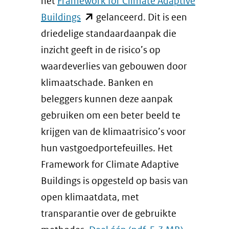
het
Framework for Climate Adaptive
(opent
Buildings
gelanceerd. Dit is een
in
driedelige standaardaanpak die
nieuw
inzicht geeft in de risico’s op
venster)
waardeverlies van gebouwen door
(verwijst
klimaatschade. Banken en
naar
beleggers kunnen deze aanpak
een
gebruiken om een beter beeld te
andere
krijgen van de klimaatrisico’s voor
website)
hun vastgoedportefeuilles. Het
Framework for Climate Adaptive
Buildings is opgesteld op basis van
open klimaatdata, met
transparantie over de gebruikte