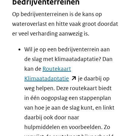
bedrijventerreinen
Op bedrijventerreinen is de kans op
wateroverlast en hitte vaak groot doordat
er veel verharding aanwezig is.
Wil je op een bedrijventerrein aan
de slag met klimaatadaptatie? Dan
kan de
Routekaart
(opent
Klimaatadaptatie
je daarbij op
in
weg helpen. Deze routekaart biedt
nieuw
in één oogopslag een stappenplan
venster)
van hoe je aan de slag kunt, en linkt
(verwijst
daarbij ook door naar
naar
hulpmiddelen en voorbeelden. Zo