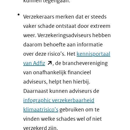
kunnen tegengaan.
Verzekeraars merken dat er steeds
vaker schade ontstaat door extreem
weer. Verzekeringsadviseurs hebben
daarom behoefte aan informatie
over deze risico’s. Het
kennisportaal
(opent
van Adfiz
, de branchevereniging
in
van onafhankelijk financieel
nieuw
adviseurs, helpt hen hierbij.
venster)
Daarnaast kunnen adviseurs de
(verwijst
infographic verzekerbaarheid
naar
klimaatrisico’s
gebruiken om te
een
vinden welke schades wel of niet
andere
verzekerd zijn.