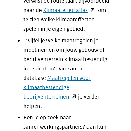
een
verwijst de routekaart bijvoorbeeld
andere
(opent
naar de
Klimaateffectatlas
, om
website)
in
te zien welke klimaateffecten
nieuw
spelen in je eigen gebied.
venster)
Twijfel je welke maatregelen je
(verwijst
moet nemen om jouw gebouw of
naar
bedrijventerrein klimaatbestendig
een
in te richten? Dan kan de
andere
database
Maatregelen voor
website)
klimaatbestendige
(opent
bedrijventerreinen
je verder
in
helpen.
nieuw
Ben je op zoek naar
venster)
samenwerkingspartners? Dan kun