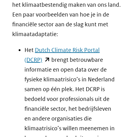
het klimaatbestendig maken van ons land.
Een paar voorbeelden van hoe je in de
financiële sector aan de slag kunt met
klimaatadaptatie:
Het
Dutch Climate Risk Portal
(opent
(DCRP)
brengt betrouwbare
in
informatie en open data over de
nieuw
fysieke klimaatrisico’s in Nederland
venster)
samen op één plek. Het DCRP is
(verwijst
bedoeld voor professionals uit de
naar
financiële sector, het bedrijfsleven
een
en andere organisaties die
andere
klimaatrisico’s willen meenemen in