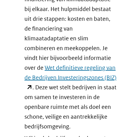
bij elkaar. Het hulpmiddel bestaat
uit drie stappen: kosten en baten,
de financiering van
klimaatadaptatie en slim
combineren en meekoppelen. Je
vindt hier bijvoorbeeld informatie
over de
Wet definitieve regeling van
(opent
de Bedrijven Investeringszones (BIZ)
in
. Deze wet stelt bedrijven in staat
nieuw
om samen te investeren in de
venster)
openbare ruimte met als doel een
(verwijs
schone, veilige en aantrekkelijke
naar
bedrijfsomgeving.
een