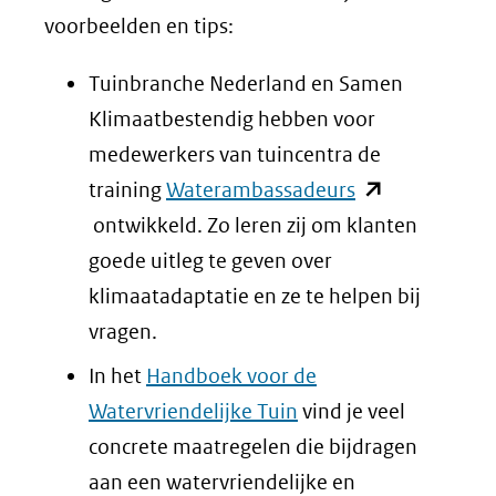
voorbeelden en tips:
Tuinbranche Nederland en Samen
Klimaatbestendig hebben voor
medewerkers van tuincentra de
(opent
training
Waterambassadeurs
in
ontwikkeld. Zo leren zij om klanten
nieuw
goede uitleg te geven over
venster)
klimaatadaptatie en ze te helpen bij
(verwijst
vragen.
naar
In het
Handboek voor de
een
Watervriendelijke Tuin
vind je veel
andere
concrete maatregelen die bijdragen
website)
aan een watervriendelijke en