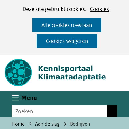
Cookies
Ga
Hier
Deze site gebruikt cookies.
Cookies
instellen
naar
kan
Alle cookies toestaan
de
het
inhoud
gebruik
Cookies weigeren
van
(naar homepa
cookies
op
deze
website
worden
Uitklappen
Menu
toegestaan
Zoeken
of
Zoeken
geweigerd.
Home
Aan de slag
Bedrijven