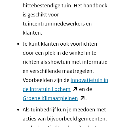
hittebestendige tuin. Het handboek
is geschikt voor
tuincentrummedewerkers en
klanten.
Je kunt klanten ook voorlichten
door een plek in de winkel in te
richten als showtuin met informatie
en verschillende maatregelen.
Voorbeelden zijn de
innovatietuin in
(opent
de Intratuin Lochem
en de
in
(opent
Groene Klimaatpleinen
.
nieuw
in
Als tuinbedrijf kun je meedoen met
venster)
nieuw
acties van bijvoorbeeld gemeenten,
(verwijst
venster)