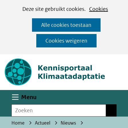
Cookies
Ga
Hier
Deze site gebruikt cookies.
Cookies
instellen
naar
kan
Alle cookies toestaan
de
het
inhoud
gebruik
Cookies weigeren
van
(naar homepa
cookies
op
deze
website
worden
Uitklappen
Menu
toegestaan
Zoeken
of
Zoeken
geweigerd.
Home
Actueel
Nieuws