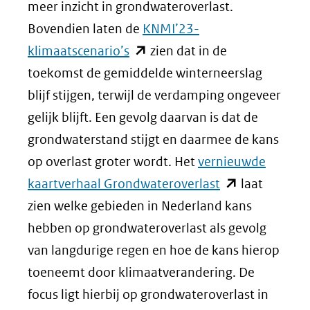
meer inzicht in grondwateroverlast.
Bovendien laten de
KNMI’23-
(opent
klimaatscenario’s
zien dat in de
in
toekomst de gemiddelde winterneerslag
nieuw
blijf stijgen, terwijl de verdamping ongeveer
venster)
gelijk blijft. Een gevolg daarvan is dat de
(verwijst
grondwaterstand stijgt en daarmee de kans
naar
op overlast groter wordt. Het
vernieuwde
een
(opent
kaartverhaal Grondwateroverlast
laat
andere
in
zien welke gebieden in Nederland kans
website)
nieuw
hebben op grondwateroverlast als gevolg
venster)
van langdurige regen en hoe de kans hierop
(verwijst
toeneemt door klimaatverandering. De
naar
focus ligt hierbij op grondwateroverlast in