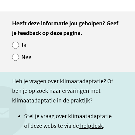
D
D
D
D
e
e
e
e
Kopie
Heeft deze informatie jou geholpen? Geef
l
l
l
z
van
je feedback op deze pagina.
e
e
e
e
Paginawaardering
n
n
n
p
Ja
o
o
o
a
Nee
p
p
p
g
F
L
W
i
a
i
h
n
Heb je vragen over klimaatadaptatie? Of
c
n
a
a
ben je op zoek naar ervaringen met
e
k
t
d
klimaatadaptatie in de praktijk?
b
e
s
e
o
d
a
l
Stel je vraag over klimaatadaptatie
o
I
p
e
of deze website via de
helpdesk
.
k
n
p
n