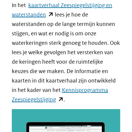
In het
kaartverhaal Zeespiegelstijging en
(opent
waterstanden
lees je hoe de
in
waterstanden op de lange termijn kunnen
nieuw
stijgen, en wat er nodig is om onze
venster)
waterkeringen sterk genoeg te houden. Ook
(verwijst
lees je welke gevolgen het versterken van
naar
de keringen heeft voor de ruimtelijke
een
keuzes die we maken. De informatie en
andere
kaarten in dit kaartverhaal zijn ontwikkeld
website)
in het kader van het
Kennisprogramma
(opent
Zeespiegelstijging
.
in
nieuw
venster)