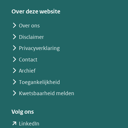
een
Over deze website
andere
website)
Over ons
Disclaimer
Privacyverklaring
Contact
Archief
Toegankelijkheid
Kwetsbaarheid melden
Volg ons
(opent
LinkedIn