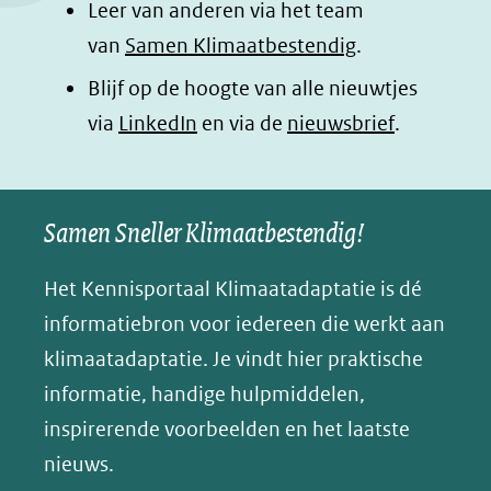
Leer van anderen via het team
(opent
(opent
(opent
o
van
Samen Klimaatbestendig
.
in
in
in
p
Blijf op de hoogte van alle nieuwtjes
nieuw
nieuw
nieuw
B
(opent
via
LinkedIn
venster)
venster)
en via de
venster)
nieuwsbrief
.
l
(verwijst
(verwijst
(verwijst
in
u
naar
naar
naar
e
nieuw
een
een
een
s
Samen Sneller Klimaatbestendig!
venster)
andere
andere
andere
k
(verwijst
website)
website)
website)
Het Kennisportaal Klimaatadaptatie is dé
y
naar
(opent
informatiebron voor iedereen die werkt aan
een
in
klimaatadaptatie. Je vindt hier praktische
andere
nieuw
informatie, handige hulpmiddelen,
website)
venster)
inspirerende voorbeelden en het laatste
(verwijst
nieuws.
naar