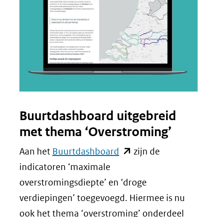
(verwijst
naar
een
andere
website)
Buurtdashboard uitgebreid
met thema ‘Overstroming’
(opent
Aan het
Buurtdashboard
zijn de
in
indicatoren ‘maximale
nieuw
overstromingsdiepte’ en ‘droge
venster)
verdiepingen’ toegevoegd. Hiermee is nu
(verwijst
ook het thema ‘overstroming’ onderdeel