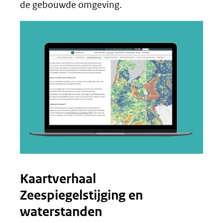
een
de gebouwde omgeving.
andere
website)
Kaartverhaal
Zeespiegelstijging en
waterstanden