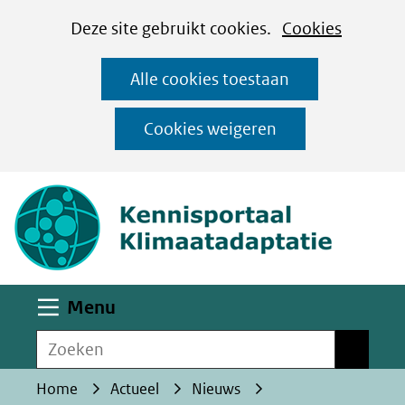
Cookies
Ga
Hier
Deze site gebruikt cookies.
Cookies
instellen
naar
kan
Alle cookies toestaan
de
het
inhoud
gebruik
Cookies weigeren
van
(naar homepa
cookies
op
deze
website
worden
Uitklappen
Menu
toegestaan
Zoeken
of
Zoeken
geweigerd.
Home
Actueel
Nieuws