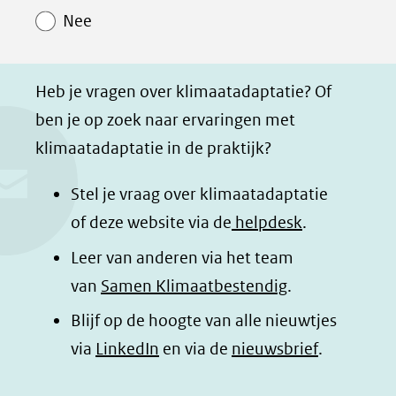
o
o
o
a
Nee
p
p
p
g
F
L
W
i
a
i
h
n
Heb je vragen over klimaatadaptatie? Of
c
n
a
a
ben je op zoek naar ervaringen met
e
k
t
d
klimaatadaptatie in de praktijk?
b
e
s
e
o
d
a
l
Stel je vraag over klimaatadaptatie
o
I
p
e
of deze website via de
helpdesk
.
k
n
p
n
Leer van anderen via het team
(opent
(opent
(opent
o
van
Samen Klimaatbestendig
.
in
in
in
p
Blijf op de hoogte van alle nieuwtjes
nieuw
nieuw
nieuw
B
(opent
via
LinkedIn
venster)
venster)
en via de
venster)
nieuwsbrief
.
l
(verwijst
(verwijst
(verwijst
in
u