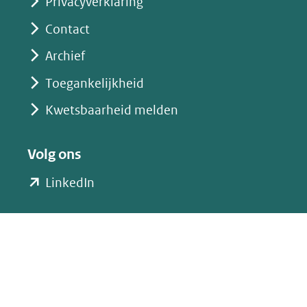
Privacyverklaring
Contact
Archief
Toegankelijkheid
Kwetsbaarheid melden
Volg ons
(opent
LinkedIn
in
nieuw
venster)
(verwijst
naar