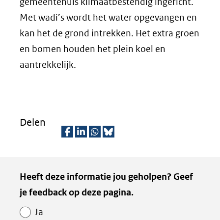
gemeentehuis klimaatbestendig ingericht.
Met wadi’s wordt het water opgevangen en
kan het de grond intrekken. Het extra groen
en bomen houden het plein koel en
aantrekkelijk.
Delen
D
D
D
D
e
e
e
e
Kopie
Heeft deze informatie jou geholpen? Geef
l
l
l
z
van
je feedback op deze pagina.
e
e
e
e
Paginawaardering
n
n
n
p
Ja