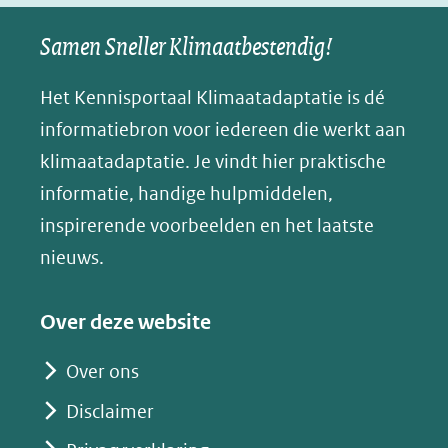
naar
naar
naar
e
nieuw
een
een
een
s
Samen Sneller Klimaatbestendig!
venster)
andere
andere
andere
k
(verwijst
website)
website)
website)
Het Kennisportaal Klimaatadaptatie is dé
y
naar
(opent
informatiebron voor iedereen die werkt aan
een
in
klimaatadaptatie. Je vindt hier praktische
andere
nieuw
informatie, handige hulpmiddelen,
website)
venster)
inspirerende voorbeelden en het laatste
(verwijst
nieuws.
naar
een
Over deze website
andere
website)
Over ons
Disclaimer