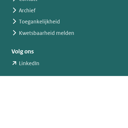
Archief
Toegankelijkheid
Kwetsbaarheid melden
Volg ons
(opent
LinkedIn
in
nieuw
venster)
(verwijst
naar
een
andere