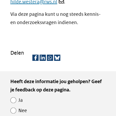
hilde.westera@rws.nl
.
Via deze pagina kunt u nog steeds kennis-
en onderzoeksvragen indienen.
Delen
D
D
D
D
e
e
e
e
Kopie
Heeft deze informatie jou geholpen? Geef
l
l
l
z
van
je feedback op deze pagina.
e
e
e
e
Paginawaardering
n
n
n
p
Ja
o
o
o
a
Nee
p
p
p
g