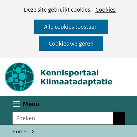
Cookies
Ga
Hier
Deze site gebruikt cookies.
Cookies
instellen
naar
kan
Alle cookies toestaan
de
het
inhoud
gebruik
Cookies weigeren
van
(naar homepa
cookies
op
deze
website
worden
Uitklappen
Menu
toegestaan
Zoeken
of
Zoeken
geweigerd.
Home