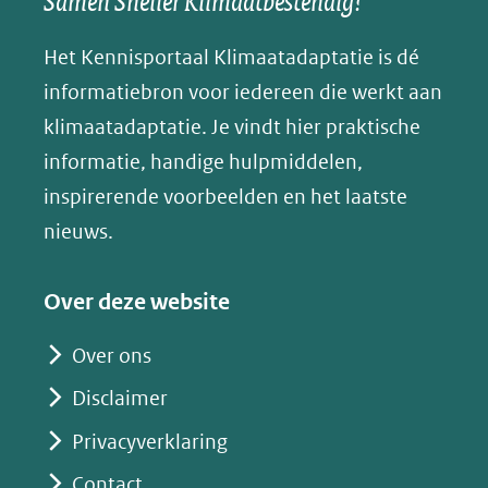
Samen Sneller Klimaatbestendig!
andere
andere
andere
k
(verwijst
website)
website)
website)
Het Kennisportaal Klimaatadaptatie is dé
y
naar
(opent
informatiebron voor iedereen die werkt aan
een
in
klimaatadaptatie. Je vindt hier praktische
andere
nieuw
informatie, handige hulpmiddelen,
website)
venster)
inspirerende voorbeelden en het laatste
(verwijst
nieuws.
naar
een
Over deze website
andere
website)
Over ons
Disclaimer
Privacyverklaring
Contact