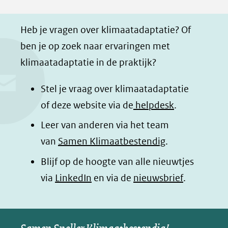
F
L
W
i
a
i
h
n
Heb je vragen over klimaatadaptatie? Of
c
n
a
a
ben je op zoek naar ervaringen met
e
k
t
d
klimaatadaptatie in de praktijk?
b
e
s
e
o
d
a
l
Stel je vraag over klimaatadaptatie
o
I
p
e
of deze website via de
helpdesk
.
k
n
p
n
Leer van anderen via het team
(opent
(opent
(opent
o
van
Samen Klimaatbestendig
.
in
in
in
p
Blijf op de hoogte van alle nieuwtjes
nieuw
nieuw
nieuw
B
(opent
via
LinkedIn
venster)
venster)
en via de
venster)
nieuwsbrief
.
l
(verwijst
(verwijst
(verwijst
in
u
naar
naar
naar
e
nieuw
een
een
een
s
venster)