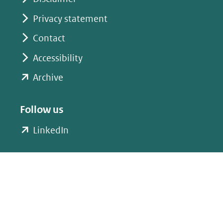
Privacy statement
Contact
Accessibility
(opent
Archive
in
nieuw
Follow us
venster)
(opent
LinkedIn
(verwijst
in
naar
nieuw
een
venster)
andere
(verwijst
website)
naar