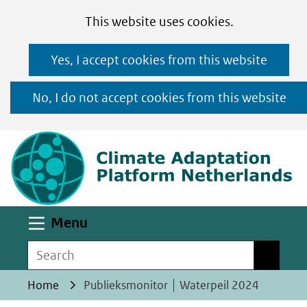
Cookies
Ga
Hier
This website uses cookies.
toestaan?
naar
kan
Yes, I accept cookies from this website
de
het
inhoud
gebruik
No, I do not accept cookies from this website
van
(n
cookies
op
deze
website
worden
Uitklappen
Menu
toegestaan
Search
Search
of
geweigerd.
Home
Publieksmonitor │ Waterpeil 2024