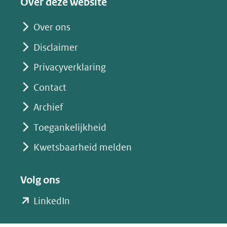
Over deze website
Over ons
Disclaimer
Privacyverklaring
Contact
Archief
Toegankelijkheid
Kwetsbaarheid melden
Volg ons
(opent
LinkedIn
in