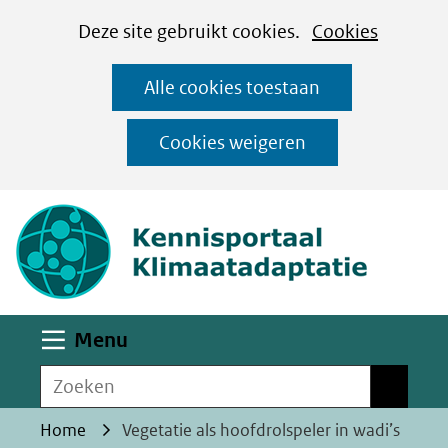
Cookies
Ga
Hier
Deze site gebruikt cookies.
Cookies
instellen
naar
kan
Alle cookies toestaan
de
het
inhoud
gebruik
Cookies weigeren
van
(naar homepa
cookies
op
deze
website
worden
Uitklappen
Menu
toegestaan
Zoeken
of
Zoeken
geweigerd.
Home
Vegetatie als hoofdrolspeler in wadi’s