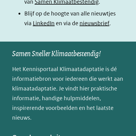
van
Samen Klimaatbestendig
.
Blijf op de hoogte van alle nieuwtjes
(opent
via
LinkedIn
en via de
nieuwsbrief
.
in
nieuw
Samen Sneller Klimaatbestendig!
venster)
(verwijst
Het Kennisportaal Klimaatadaptatie is dé
naar
informatiebron voor iedereen die werkt aan
een
klimaatadaptatie. Je vindt hier praktische
andere
informatie, handige hulpmiddelen,
website)
inspirerende voorbeelden en het laatste
nieuws.