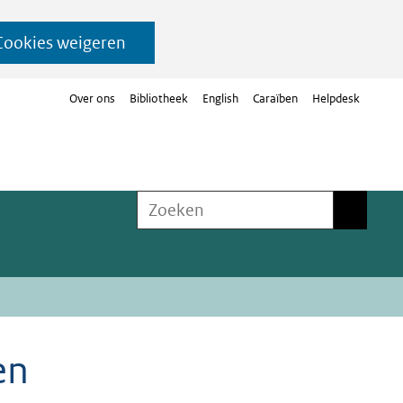
Cookies weigeren
Over ons
Bibliotheek
English
Caraïben
Helpdesk
Zoeken
Zoeken
en