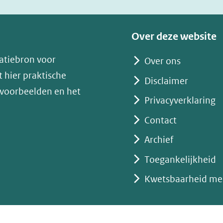
venster)
(verwijst
Over deze website
naar
atiebron voor
Over ons
een
 hier praktische
andere
Disclaimer
 voorbeelden en het
website)
Privacyverklaring
Contact
Archief
Toegankelijkheid
Kwetsbaarheid me