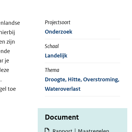
Projectsoort
enlandse
Onderzoek
hierbij
en zijn
Schaal
ende
Landelijk
r je
deze
Thema
.
Droogte, Hitte, Overstroming,
gel toe
Wateroverlast
Document
Rapport │ Maatregelen