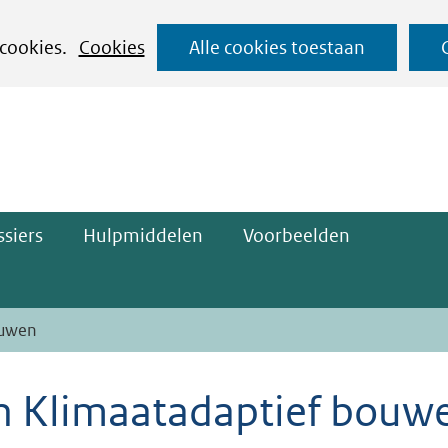
Ga
 cookies.
Cookies
Alle cookies toestaan
naar
ge)
de
inhoud
siers
Hulpmiddelen
Voorbeelden
ouwen
n Klimaatadaptief bouw