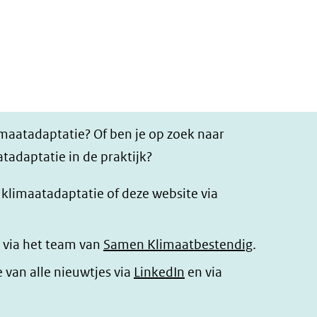
imaatadaptatie? Of ben je op zoek naar
tadaptatie in de praktijk?
r klimaatadaptatie of deze website via
 via het team van
Samen Klimaatbestendig
.
(opent
e van alle nieuwtjes via
LinkedIn
en via
in
nieuw