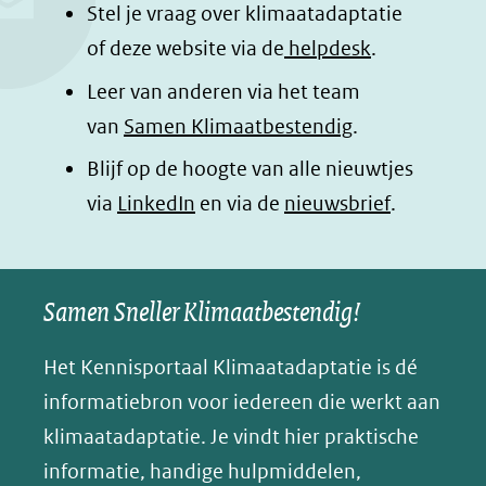
Stel je vraag over klimaatadaptatie
of deze website via de
helpdesk
.
Leer van anderen via het team
van
Samen Klimaatbestendig
.
Blijf op de hoogte van alle nieuwtjes
(opent
via
LinkedIn
en via de
nieuwsbrief
.
in
nieuw
Samen Sneller Klimaatbestendig!
venster)
(verwijst
Het Kennisportaal Klimaatadaptatie is dé
naar
informatiebron voor iedereen die werkt aan
een
klimaatadaptatie. Je vindt hier praktische
andere
informatie, handige hulpmiddelen,
website)