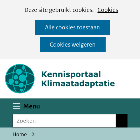
Cookies
Ga
Hier
Deze site gebruikt cookies.
Cookies
instellen
naar
kan
Alle cookies toestaan
de
het
inhoud
gebruik
Cookies weigeren
van
(naar homepa
cookies
op
deze
website
worden
Uitklappen
Menu
toegestaan
Zoeken
of
Zoeken
geweigerd.
Home