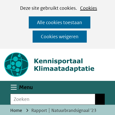
Cookies
Ga
Hier
Deze site gebruikt cookies.
Cookies
instellen
naar
kan
Alle cookies toestaan
de
het
inhoud
gebruik
Cookies weigeren
van
(naar homepa
cookies
op
deze
website
worden
Uitklappen
Menu
toegestaan
Zoeken
of
Zoeken
geweigerd.
Home
Rapport │ Natuurbrandsignaal ‘23