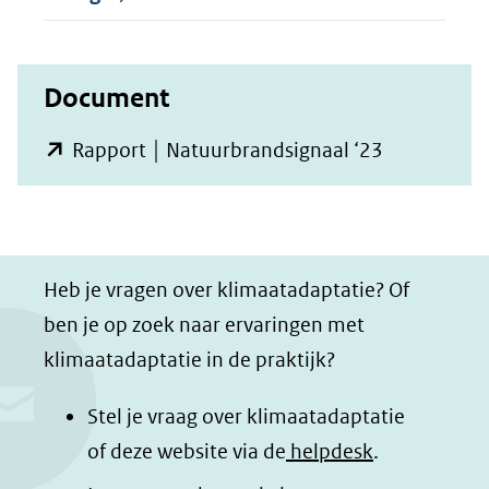
Document
(opent
Rapport │ Natuurbrandsignaal ‘23
in
nieuw
venster)
(verwijst
Heb je vragen over klimaatadaptatie? Of
naar
ben je op zoek naar ervaringen met
een
klimaatadaptatie in de praktijk?
andere
Stel je vraag over klimaatadaptatie
website)
of deze website via de
helpdesk
.