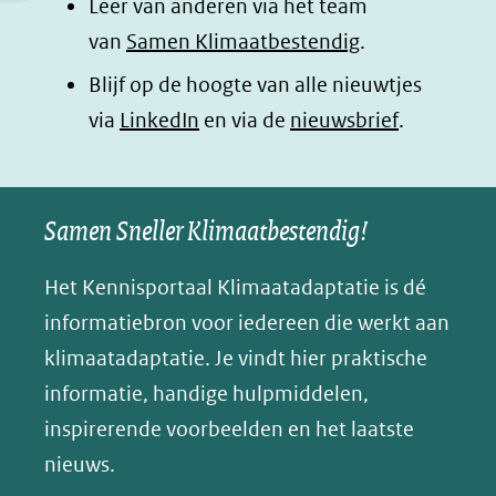
Leer van anderen via het team
van
Samen Klimaatbestendig
.
Blijf op de hoogte van alle nieuwtjes
(opent
via
LinkedIn
en via de
nieuwsbrief
.
in
nieuw
Samen Sneller Klimaatbestendig!
venster)
(verwijst
Het Kennisportaal Klimaatadaptatie is dé
naar
informatiebron voor iedereen die werkt aan
een
klimaatadaptatie. Je vindt hier praktische
andere
informatie, handige hulpmiddelen,
website)
inspirerende voorbeelden en het laatste
nieuws.