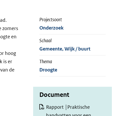
Projectsoort
tad.
Onderzoek
ge zomers
oogte en
Schaal
Gemeente, Wijk / buurt
oor hoog
 is er
Thema
 van de
Droogte
Document
Rapport │Praktische
handvatten voor een