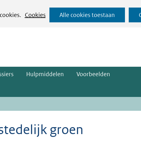
Ga
 cookies.
Cookies
Alle cookies toestaan
naar
ge)
de
inhoud
siers
Hulpmiddelen
Voorbeelden
stedelijk groen