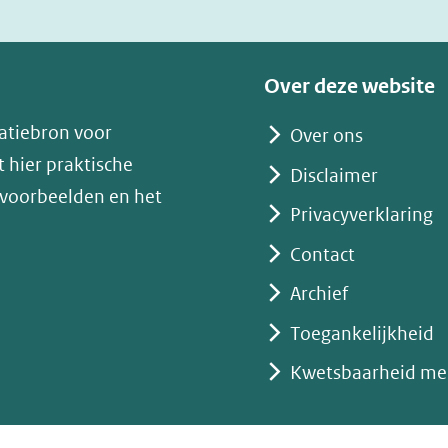
nieuw
venster)
(verwijst
Over deze website
naar
atiebron voor
Over ons
een
 hier praktische
andere
Disclaimer
 voorbeelden en het
website)
Privacyverklaring
Contact
Archief
Toegankelijkheid
Kwetsbaarheid me