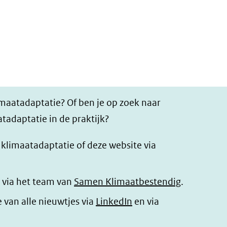
imaatadaptatie? Of ben je op zoek naar
tadaptatie in de praktijk?
r klimaatadaptatie of deze website via
 via het team van
Samen Klimaatbestendig
.
(opent
e van alle nieuwtjes via
LinkedIn
en via
in