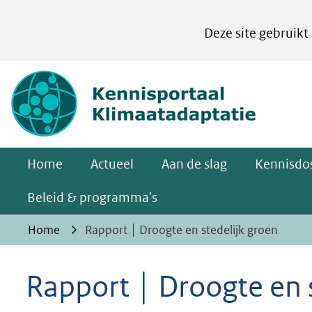
Cookies
Deze site gebruikt
instellen
Hier
(naar homepa
kan
het
gebruik
van
Home
Actueel
Aan de slag
Kennisdos
cookies
op
Beleid & programma's
deze
Home
Rapport │ Droogte en stedelijk groen
website
worden
Rapport │ Droogte en 
toegestaan
of