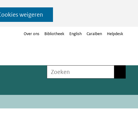
Cookies weigeren
Over ons
Bibliotheek
English
Caraïben
Helpdesk
Zoeken
Zoeken