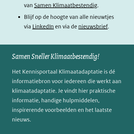
van
Samen Klimaatbestendig
.
Blijf op de hoogte van alle nieuwtjes
(opent
via
LinkedIn
en via de
nieuwsbrief
.
in
nieuw
Samen Sneller Klimaatbestendig!
venster)
(verwijst
Het Kennisportaal Klimaatadaptatie is dé
naar
informatiebron voor iedereen die werkt aan
een
klimaatadaptatie. Je vindt hier praktische
andere
informatie, handige hulpmiddelen,
website)
inspirerende voorbeelden en het laatste
nieuws.