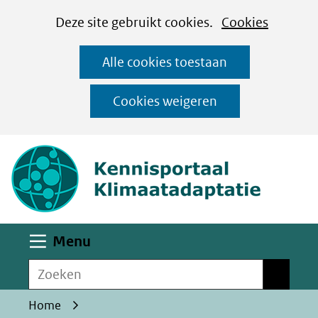
Cookies
Ga
Hier
Deze site gebruikt cookies.
Cookies
instellen
naar
kan
Alle cookies toestaan
de
het
inhoud
gebruik
Cookies weigeren
van
(naar homepa
cookies
op
deze
website
worden
Uitklappen
Menu
toegestaan
Zoeken
of
Zoeken
geweigerd.
Home