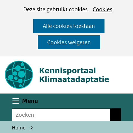
Cookies
Ga
Hier
Deze site gebruikt cookies.
Cookies
instellen
naar
kan
Alle cookies toestaan
de
het
inhoud
gebruik
Cookies weigeren
van
(naar homepa
cookies
op
deze
website
worden
Uitklappen
Menu
toegestaan
Zoeken
of
Zoeken
geweigerd.
Home