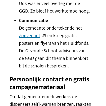
Ook was er veel overleg met de
GGD. Zo bleef het werktempo hoog.
Communicatie
De gemeente ondertekende het
(opent
Zonvenant
en kreeg gratis
in
posters en flyers van het Huidfonds.
nieuw
De Gezonde School-adviseurs van
venster)
de GGD gaan dit thema binnenkort
(verwijst
bij de scholen bespreken.
naar
Persoonlijk contact en gratis
een
campagnemateriaal
andere
website)
Omdat gemeentemedewerkers de
dispensers zelf kwamen brengen, raakten