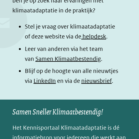
ben je op zoek naar ervaringen met
klimaatadaptatie in de praktijk?
Stel je vraag over klimaatadaptatie
of deze website via de
helpdesk
.
Leer van anderen via het team
van
Samen Klimaatbestendig
.
Blijf op de hoogte van alle nieuwtjes
(opent
via
LinkedIn
en via de
nieuwsbrief
.
in
nieuw
Samen Sneller Klimaatbestendig!
venster)
(verwijst
Het Kennisportaal Klimaatadaptatie is dé
naar
informatiebron voor iedereen die werkt aan