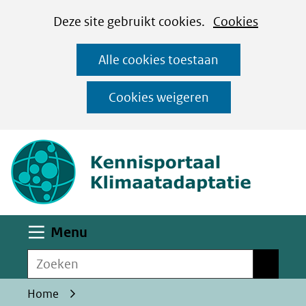
Cookies
Ga
Hier
Deze site gebruikt cookies.
Cookies
instellen
naar
kan
Alle cookies toestaan
de
het
inhoud
gebruik
Cookies weigeren
van
(naar homepa
cookies
op
deze
website
worden
Uitklappen
Menu
toegestaan
Zoeken
of
Zoeken
geweigerd.
Home