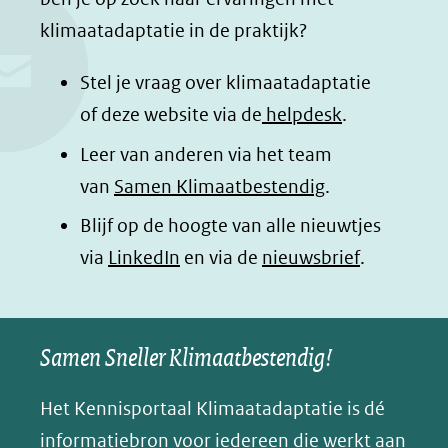
klimaatadaptatie in de praktijk?
Stel je vraag over klimaatadaptatie
of deze website via de
helpdesk
.
Leer van anderen via het team
van
Samen Klimaatbestendig
.
Blijf op de hoogte van alle nieuwtjes
(opent
via
LinkedIn
en via de
nieuwsbrief
.
in
nieuw
Samen Sneller Klimaatbestendig!
venster)
(verwijst
Het Kennisportaal Klimaatadaptatie is dé
naar
informatiebron voor iedereen die werkt aan