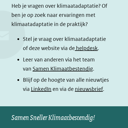
e
e
e
e
website)
Heb je vragen over klimaatadaptatie? Of
l
l
l
z
ben je op zoek naar ervaringen met
e
e
e
e
klimaatadaptatie in de praktijk?
n
n
n
p
o
o
o
a
Stel je vraag over klimaatadaptatie
p
p
p
g
of deze website via de
helpdesk
.
F
L
W
i
Leer van anderen via het team
a
i
h
n
van
Samen Klimaatbestendig
.
c
n
a
a
e
k
t
d
Blijf op de hoogte van alle nieuwtjes
b
e
s
e
(opent
via
LinkedIn
en via de
nieuwsbrief
.
o
d
a
l
in
o
I
p
e
nieuw
k
n
p
n
Samen Sneller Klimaatbestendig!
venster)
(opent
(opent
(opent
o
(verwijst