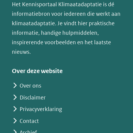
in
in
in
p
Het Kennisportaal Klimaatadaptatie is dé
naar
nieuw
nieuw
nieuw
B
informatiebron voor iedereen die werkt aan
een
venster)
venster)
venster)
l
klimaatadaptatie. Je vindt hier praktische
andere
(verwijst
(verwijst
(verwijst
u
informatie, handige hulpmiddelen,
website)
naar
naar
naar
e
inspirerende voorbeelden en het laatste
een
een
een
s
nieuws.
andere
andere
andere
k
website)
website)
website)
y
Over deze website
(opent
in
Over ons
nieuw
Disclaimer
venster)
(verwijst
Privacyverklaring
naar
Contact
een
Archief