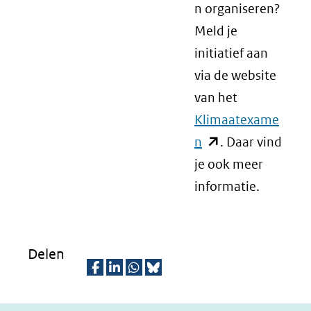
n organiseren?
Meld je
initiatief aan
via de website
van het
Klimaatexame
n
(opent
. Daar vind
je ook meer
in
informatie.
nieuw
venster)
(verwijst
naar
Delen
een
D
D
D
D
andere