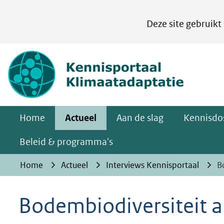
Cookies
Deze site gebruikt
instellen
Hier
(naar homepa
kan
het
gebruik
van
Home
Actueel
Aan de slag
Kennisdos
cookies
op
Beleid & programma's
deze
Home
Actueel
Interviews Kennisportaal
B
website
worden
Bodembiodiversiteit a
toegestaan
of