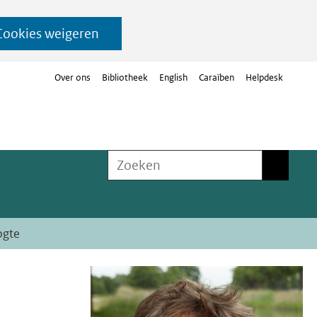
Cookies weigeren
Over ons
Bibliotheek
English
Caraïben
Helpdesk
Zoeken
Zoeken
ogte