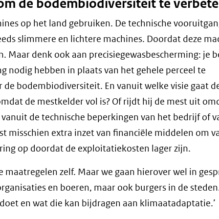
om de bodembiodiversiteit te verbete
nes op het land gebruiken. De technische vooruitgan
teeds slimmere en lichtere machines. Doordat deze ma
men. Maar denk ook aan precisiegewasbescherming: je 
g nodig hebben in plaats van het gehele perceel te
de bodembiodiversiteit. En vanuit welke visie gaat d
 omdat de mestkelder vol is? Of rijdt hij de mest uit om
vanuit de technische beperkingen van het bedrijf of v
t misschien extra inzet van financiële middelen om v
ing op doordat de exploitatiekosten lager zijn.
 maatregelen zelf. Maar we gaan hierover wel in ges
organisaties en boeren, maar ook burgers in de steden
doet en wat die kan bijdragen aan klimaatadaptatie.’