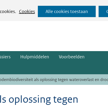
Ga
 cookies.
Cookies
Alle cookies toestaan
naar
ge)
de
inhoud
siers
Hulpmiddelen
Voorbeelden
odembiodiversiteit als oplossing tegen wateroverlast en dro
ls oplossing tegen