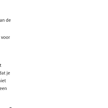
van de
 voor
t
at je
niet
 een