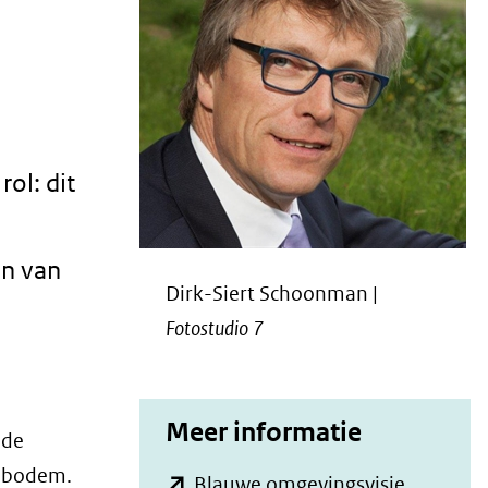
rol: dit
en van
Dirk-Siert Schoonman |
Fotostudio 7
Meer informatie
 de
de bodem.
(opent
Blauwe omgevingsvisie