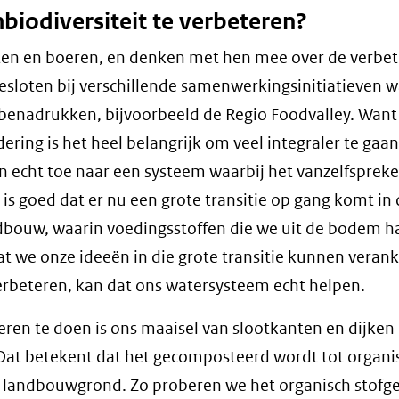
iodiversiteit te verbeteren?
ten en boeren, en denken met hen mee over de verbet
esloten bij verschillende samenwerkingsinitiatieven 
 benadrukken, bijvoorbeeld de Regio Foodvalley. Wan
ring is het heel belangrijk om veel integraler te gaa
 en echt toe naar een systeem waarbij het vanzelfsprek
is goed dat er nu een grote transitie op gang komt in
dbouw, waarin voedingsstoffen die we uit de bodem h
t we onze ideeën in die grote transitie kunnen veran
erbeteren, kan dat ons watersysteem echt helpen.
beren te doen is ons maaisel van slootkanten en dijken
 Dat betekent dat het gecomposteerd wordt tot organi
 landbouwgrond. Zo proberen we het organisch stofg