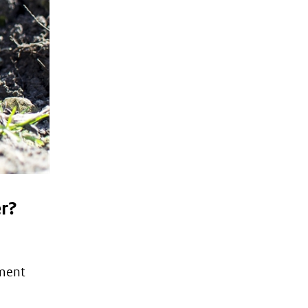
er?
oment