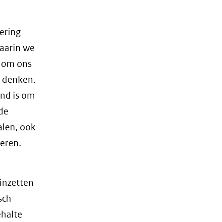
ering
waarin we
t om ons
n denken.
end is om
 de
alen, ook
keren.
 inzetten
sch
ehalte