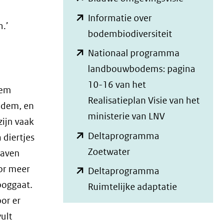
in
Informatie over
.’
nieuw
(opent
bodembiodiversiteit
venster)
in
Nationaal programma
(verwijst
nieuw
landbouwbodems: pagina
naar
venster)
10-16 van het
dem
een
(verwijst
Realisatieplan Visie van het
bodem, en
andere
naar
(opent
ministerie van LNV
zijn vaak
website)
een
in
Deltaprogramma
 diertjes
andere
nieuw
(opent
Zoetwater
raven
website)
venster)
in
or meer
Deltaprogramma
(verwijst
nieuw
ooggaat.
(opent
Ruimtelijke adaptatie
naar
venster)
or er
in
een
(verwijst
ult
nieuw