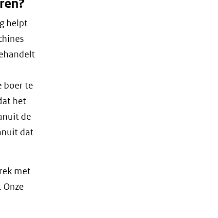
ren?
g helpt
chines
behandelt
e boer te
dat het
anuit de
anuit dat
prek met
. Onze