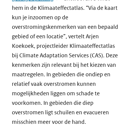
in
hem in de Klimaateffectatlas. “Via de kaart
nieuw
kun je inzoomen op de
venster)
overstromingskenmerken van een bepaald
(verwijst
gebied of een locatie”, vertelt Arjen
naar
Koekoek, projectleider Klimaateffectatlas
een
bij Climate Adaptation Services (CAS). Deze
andere
kenmerken zijn relevant bij het kiezen van
website)
maatregelen. In gebieden die ondiep en
relatief vaak overstromen kunnen
mogelijkheden liggen om schade te
voorkomen. In gebieden die diep
overstromen ligt schuilen en evacueren
misschien meer voor de hand.