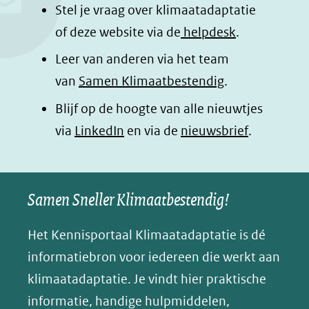
o
d
a
l
Stel je vraag over klimaatadaptatie
o
I
p
e
of deze website via de
helpdesk
.
k
n
p
n
Leer van anderen via het team
(opent
(opent
(opent
o
van
Samen Klimaatbestendig
.
in
in
in
p
Blijf op de hoogte van alle nieuwtjes
nieuw
nieuw
nieuw
B
(opent
via
LinkedIn
venster)
venster)
en via de
venster)
nieuwsbrief
.
l
(verwijst
(verwijst
(verwijst
in
u
naar
naar
naar
e
nieuw
een
een
een
s
Samen Sneller Klimaatbestendig!
venster)
andere
andere
andere
k
(verwijst
website)
website)
website)
Het Kennisportaal Klimaatadaptatie is dé
y
naar
(opent
informatiebron voor iedereen die werkt aan
een
in
klimaatadaptatie. Je vindt hier praktische
andere
nieuw
informatie, handige hulpmiddelen,
website)