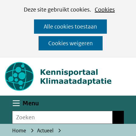
Cookies
Ga
Hier
Deze site gebruikt cookies.
Cookies
instellen
naar
kan
Alle cookies toestaan
de
het
inhoud
gebruik
Cookies weigeren
van
(naar homepa
cookies
op
deze
website
worden
Uitklappen
Menu
toegestaan
Zoeken
of
Zoeken
geweigerd.
Home
Actueel