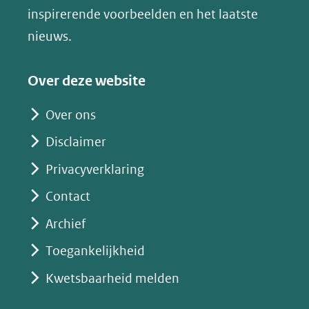
venster)
inspirerende voorbeelden en het laatste
(verwijst
nieuws.
naar
een
Over deze website
andere
website)
Over ons
Disclaimer
Privacyverklaring
Contact
Archief
Toegankelijkheid
Kwetsbaarheid melden