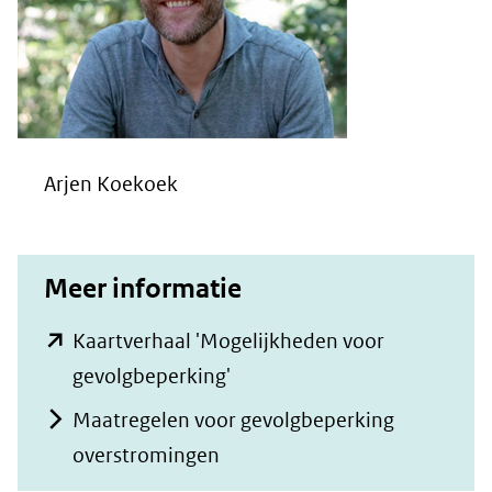
Arjen Koekoek
Meer informatie
Kaartverhaal 'Mogelijkheden voor
(opent
gevolgbeperking'
in
Maatregelen voor gevolgbeperking
nieuw
overstromingen
venster)