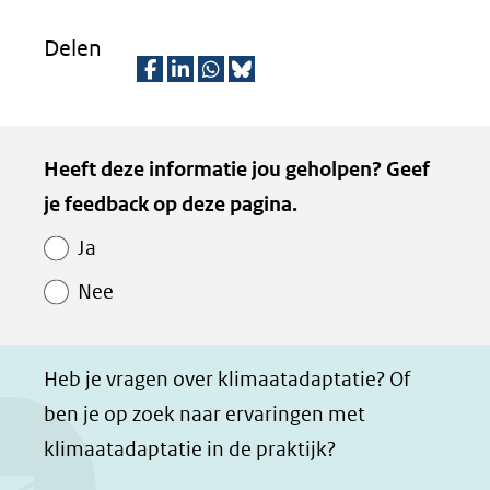
(verwijst
Delen
naar
een
D
D
D
D
andere
e
e
e
e
Kopie
website)
Heeft deze informatie jou geholpen? Geef
l
l
l
z
van
je feedback op deze pagina.
e
e
e
e
Paginawaardering
n
n
n
p
Ja
o
o
o
a
Nee
p
p
p
g
F
L
W
i
a
i
h
n
Heb je vragen over klimaatadaptatie? Of
c
n
a
a
ben je op zoek naar ervaringen met
e
k
t
d
klimaatadaptatie in de praktijk?
b
e
s
e