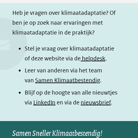
F
L
W
i
a
i
h
n
Heb je vragen over klimaatadaptatie? Of
c
n
a
a
ben je op zoek naar ervaringen met
e
k
t
d
klimaatadaptatie in de praktijk?
b
e
s
e
o
d
a
l
Stel je vraag over klimaatadaptatie
o
I
p
e
of deze website via de
helpdesk
.
k
n
p
n
Leer van anderen via het team
(opent
(opent
(opent
o
van
Samen Klimaatbestendig
.
in
in
in
p
Blijf op de hoogte van alle nieuwtjes
nieuw
nieuw
nieuw
B
(opent
via
LinkedIn
venster)
venster)
en via de
venster)
nieuwsbrief
.
l
(verwijst
(verwijst
(verwijst
in
u
naar
naar
naar
e
nieuw
een
een
een
s
Samen Sneller Klimaatbestendig!
venster)