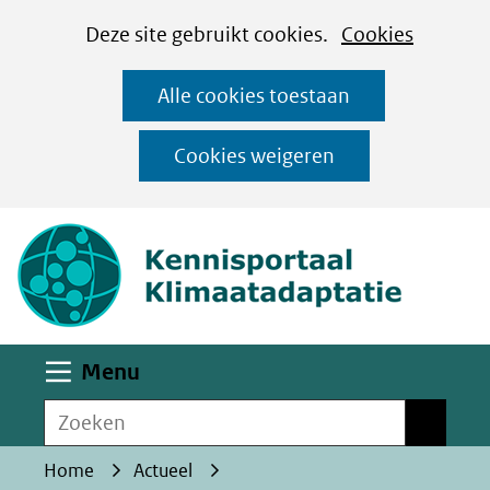
Cookies
Ga
Hier
Deze site gebruikt cookies.
Cookies
instellen
naar
kan
Alle cookies toestaan
de
het
inhoud
gebruik
Cookies weigeren
van
(naar homepa
cookies
op
deze
website
worden
Uitklappen
Menu
toegestaan
Zoeken
of
Zoeken
geweigerd.
Home
Actueel