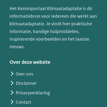
andere
andere
andere
k
(verwijst
website)
website)
website)
Het Kennisportaal Klimaatadaptatie is dé
y
naar
(opent
informatiebron voor iedereen die werkt aan
een
in
klimaatadaptatie. Je vindt hier praktische
andere
nieuw
informatie, handige hulpmiddelen,
website)
venster)
inspirerende voorbeelden en het laatste
(verwijst
nieuws.
naar
een
Over deze website
andere
website)
Over ons
Disclaimer
Privacyverklaring
Contact