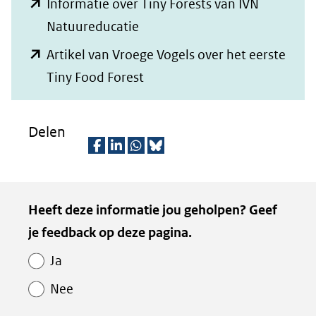
Informatie over Tiny Forests van IVN
(opent
Natuureducatie
in
Artikel van Vroege Vogels over het eerste
nieuw
(opent
Tiny Food Forest
venster)
in
(verwijst
nieuw
Delen
naar
venster)
een
(verwijst
D
D
D
D
andere
naar
e
e
e
e
Kopie
website)
Heeft deze informatie jou geholpen? Geef
een
l
l
l
z
van
je feedback op deze pagina.
e
e
e
e
andere
Paginawaardering
n
n
n
p
website)
Ja
o
o
o
a
Nee
p
p
p
g