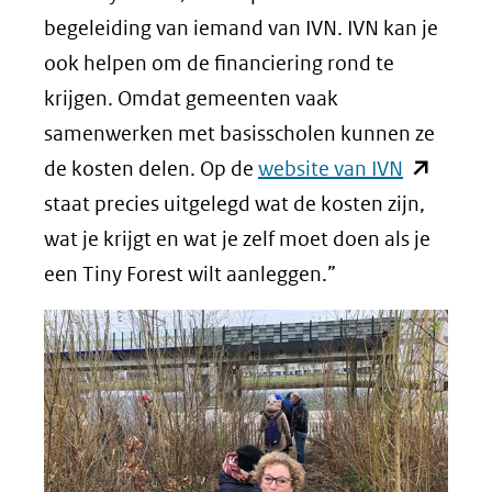
begeleiding van iemand van IVN. IVN kan je
ook helpen om de financiering rond te
krijgen. Omdat gemeenten vaak
samenwerken met basisscholen kunnen ze
(opent
de kosten delen. Op de
website van IVN
in
staat precies uitgelegd wat de kosten zijn,
nieuw
wat je krijgt en wat je zelf moet doen als je
venster)
een Tiny Forest wilt aanleggen.”
(verwijst
naar
een
andere
website)