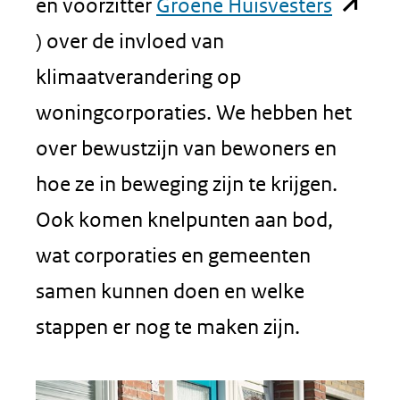
in
(opent
venst
en voorzitter
Groene Huisvesters
nieuw
in
(verw
) over de invloed van
venster)
nieuw
naar
klimaatverandering op
(verwijs
venster
een
woningcorporaties. We hebben het
naar
(verwij
ande
over bewustzijn van bewoners en
een
naar
webs
hoe ze in beweging zijn te krijgen.
andere
een
Ook komen knelpunten aan bod,
website
andere
wat corporaties en gemeenten
website
samen kunnen doen en welke
stappen er nog te maken zijn.