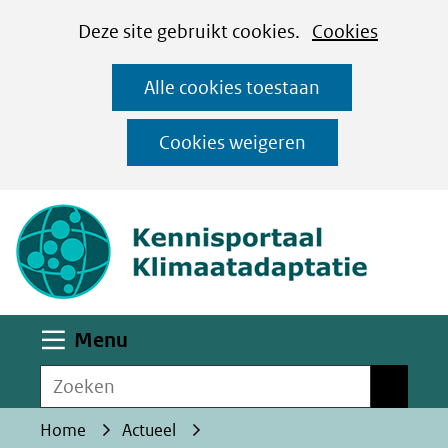
Cookies
Ga
Hier
Deze site gebruikt cookies.
Cookies
instellen
naar
kan
Alle cookies toestaan
de
het
inhoud
gebruik
Cookies weigeren
van
(naar homepa
cookies
op
deze
website
worden
Uitklappen
Menu
toegestaan
Zoeken
of
Zoeken
geweigerd.
Home
Actueel