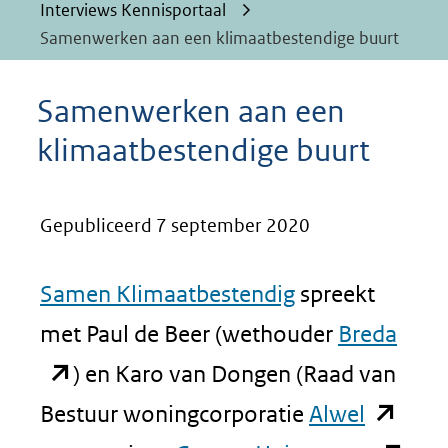
Interviews Kennisportaal
Samenwerken aan een klimaatbestendige buurt
Samenwerken aan een
klimaatbestendige buurt
Gepubliceerd 7 september 2020
Samen Klimaatbestendig
spreekt
(ope
met Paul de Beer (wethouder
Breda
in
) en Karo van Dongen (Raad van
(opent
nieu
Bestuur woningcorporatie
Alwel