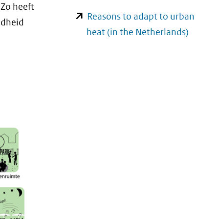
(verwijst
 Zo heeft
Reasons to adapt to urban
naar
ndheid
(opent
heat (in the Netherlands)
een
in
andere
nieuw
website)
venster
(verwij
naar
een
andere
website