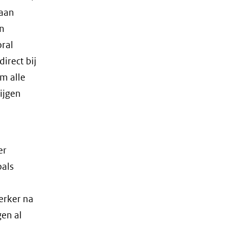
 aan
en
ral
irect bij
m alle
ijgen
er
oals
erker na
gen al