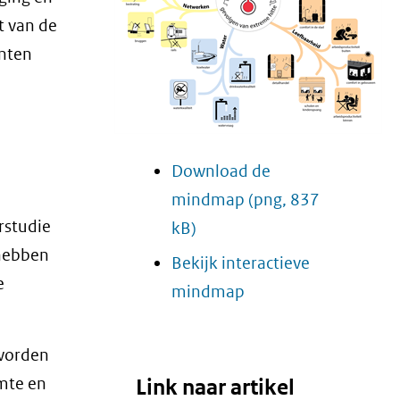
t van de
enten
Download de
mindmap
(png, 837
rstudie
kB)
 hebben
Bekijk interactieve
e
(opent
mindmap
in
nieuw
 worden
venster)
imte en
Link naar artikel