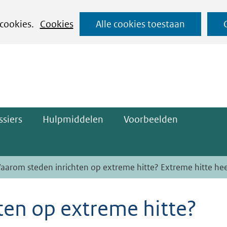
Ga
 cookies.
Cookies
Alle cookies toestaan
naar
ge)
de
inhoud
siers
Hulpmiddelen
Voorbeelden
aarom steden inrichten op extreme hitte? Extreme hitte hee
en op extreme hitte?