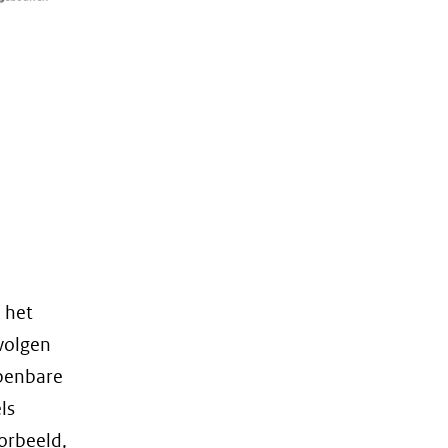
d het
volgen
openbare
ls
orbeeld,