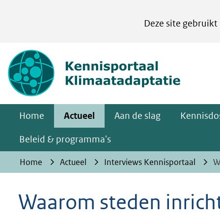
Cookies
Deze site gebruikt
instellen
Hier
(naar homepa
kan
het
gebruik
van
Home
Actueel
Aan de slag
Kennisdos
cookies
op
Beleid & programma's
deze
Home
Actueel
Interviews Kennisportaal
W
website
worden
Waarom steden inricht
toegestaan
of