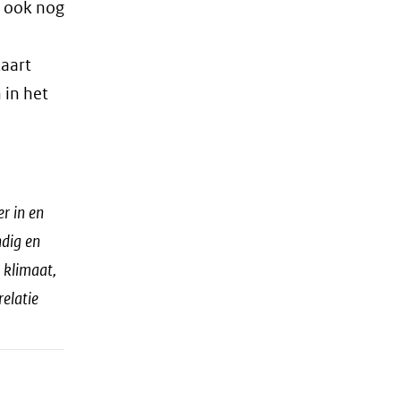
r ook nog
kaart
 in het
r in en
ndig en
 klimaat,
elatie