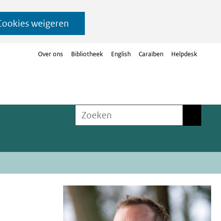
Cookies weigeren
Over ons
Bibliotheek
English
Caraïben
Helpdesk
Zoeken
Zoeken