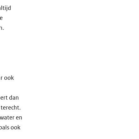
ltijd
ie
n.
ar ook
eert dan
 terecht.
 water en
oals ook