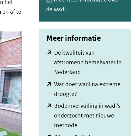
in het
de wadi.
 en af te
Meer informatie
De kwaliteit van
afstromend hemelwater in
(opent
Nederland
in
Wat doet wadi na extreme
nieuw
(opent
droogte?
venster)
in
Bodemvervuiling in wadi's
(verwijst
nieuw
onderzocht met nieuwe
naar
venster)
(opent
methode
een
(verwijst
in