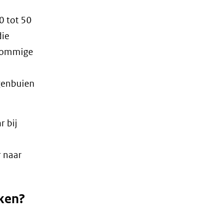
0 tot 50
die
 sommige
egenbuien
r bij
r naar
aken?