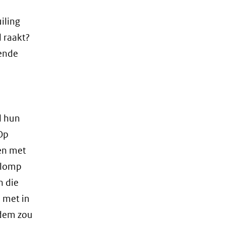
iling
d raakt?
lende
l hun
Op
men met
Klomp
t
n die
 met in
w
odem zou