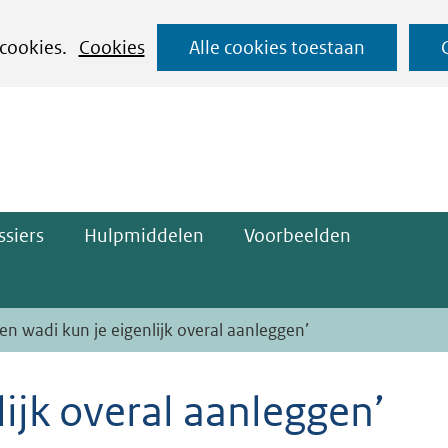
Ga
 cookies.
Cookies
Alle cookies toestaan
naar
ge)
de
inhoud
siers
Hulpmiddelen
Voorbeelden
Een wadi kun je eigenlijk overal aanleggen’
lijk overal aanleggen’