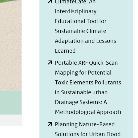
ClimateCafé: An
andere
naar
nieuw
Interdisciplinary
website)
een
venster)
Educational Tool for
andere
(verwijst
Sustainable Climate
website)
naar
Adaptation and Lessons
een
(opent
Learned
andere
in
Portable XRF Quick-Scan
website)
nieuw
Mapping for Potential
venster)
Toxic Elements Pollutants
(verwijst
in Sustainable urban
naar
Drainage Systems: A
een
(open
Methodological Approach
andere
in
Planning Nature-Based
website)
nieuw
Solutions for Urban Flood