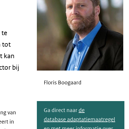
 te
 tot
t kan
tor bij
Floris Boogaard
Ga direct naar
de
ing van
database adaptatiemaatregel
eert in
en
met meer informatie over