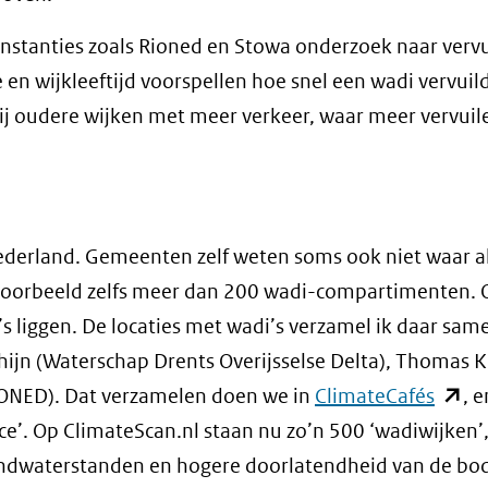
nstanties zoals Rioned en Stowa onderzoek naar vervu
en wijkleeftijd voorspellen hoe snel een wadi vervuil
r bij oudere wijken met meer verkeer, waar meer vervui
n Nederland. Gemeenten zelf weten soms ook niet waar a
jvoorbeeld zelfs meer dan 200 wadi-compartimenten. 
’s liggen. De locaties met wadi’s verzamel ik daar sa
ijn (Waterschap Drents Overijsselse Delta), Thomas 
(open
ONED). Dat verzamelen doen we in
ClimateCafés
, e
in
e’. Op ClimateScan.nl staan nu zo’n 500 ‘wadiwijken’,
nieu
rondwaterstanden en hogere doorlatendheid van de b