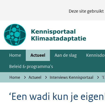
Cookies
Deze site gebruikt
instellen
Hier
(naar homepa
kan
het
gebruik
van
Home
Actueel
Aan de slag
Kennisdos
cookies
op
Beleid & programma's
deze
Home
Actueel
Interviews Kennisportaal
‘
website
worden
‘Een wadi kun je eigen
toegestaan
of