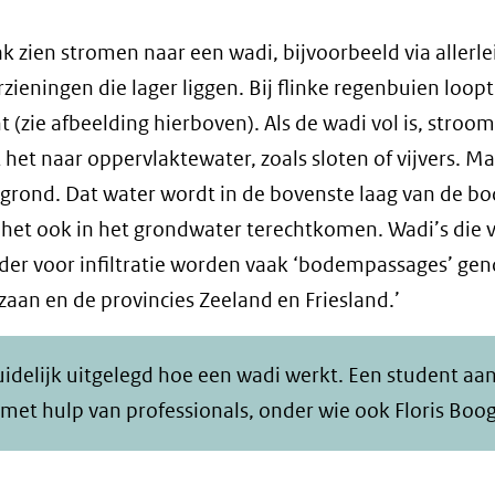
k zien stromen naar een wadi, bijvoorbeeld via allerle
eningen die lager liggen. Bij flinke regenbuien loop
t (zie afbeelding hierboven). Als de wadi vol is, stroom
 het naar oppervlaktewater, zoals sloten of vijvers. M
ergrond. Dat water wordt in de bovenste laag van de 
 het ook in het grondwater terechtkomen. Wadi’s die 
nder voor infiltratie worden vaak ‘bodempassages’ ge
aan en de provincies Zeeland en Friesland.’
idelijk uitgelegd hoe een wadi werkt. Een student aa
 met hulp van professionals, onder wie ook Floris Boo