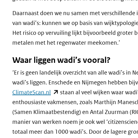
Daarnaast doen we nu samen met verschillende i
van wadi’s: kunnen we op basis van wijktypologie 
Het risico op vervuiling lijkt bijvoorbeeld grote
metalen met het regenwater meekomen.’
Waar liggen wadi’s vooral?
‘Er is geen landelijk overzicht van alle wadi’s i
wadi’s liggen. Enschede en Nijmegen hebben bi
(opent
ClimateScan.nl
staan al veel wijken waar wadi
in
enthousiaste vakmensen, zoals Marthijn Manesch
nieuw
(Samen Klimaatbestendig) en Antal Zuurman (RI
venster)
manier van werken noem je ook wel ‘citizenscienc
(verwijst
totaal meer dan 1000 wadi’s. Door de lagere g