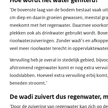
Hoe wordt het water gefilterd?
(verwijst
‘De bovenste laag van de bodem bestaat vaak uit t
naar
cm diep en daarin groeien gewassen, meestal gras
een
meekomt met het regenwater. Daarmee voorkom j
andere
plekken ook als drinkwater gebruikt wordt. Bove
website)
rioolwaterzuiveringen. Zonder wadi’s en afkoppe
veel meer rioolwater terecht in oppervlaktewater
Vervuiling heb je overal in stedelijk gebied, bijvo
afstromend regenwater komt er nog extra vervuili
loodslabben. Hoeveel extra vervuiling erbij komt
beneden stroomt.’
De wadi zuivert dus regenwater, m
‘Door de zuivering van regenwater kan zich op d