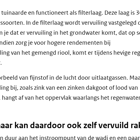
uinaarde en functioneert als filterlaag. Deze laag is 3
soorten. In de filterlaag wordt vervuiling vastgelegd 
e dat er vervuiling in het grondwater komt, dat op
ndien zorg je voor hogere rendementen bij
ling van het gemengd riool, komt er tijdens hevige r
.
orbeeld van fijnstof in de lucht door uitlaatgassen. Maa
ng bij, zoals zink van een zinken dakgoot of lood van
, hangt af van het oppervlak waarlangs het regenwate
aar kan daardoor ook zelf vervuild r
en duur aan het instroompunt van de wadi en een paar