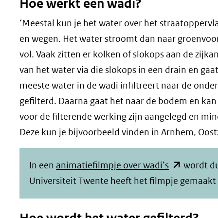
Hoe werkt een wadi?
‘Meestal kun je het water over het straatoppervla
en wegen. Het water stroomt dan naar groenvoorzi
vol. Vaak zitten er kolken of slokops aan de zijkan
van het water via die slokops in een drain en gaat
meeste water in de wadi infiltreert naar de ond
gefilterd. Daarna gaat het naar de bodem en kan
voor de filterende werking zijn aangelegd en mi
Deze kun je bijvoorbeeld vinden in Arnhem, Oostz
(opent
In een
animatiefilmpje over wadi’s
wordt du
in
Universiteit Twente heeft het filmpje gemaakt
nieuw
venster)