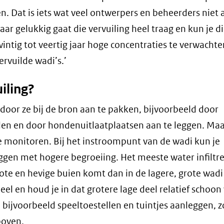
. Dat is iets wat veel ontwerpers en beheerders niet a
 gelukkig gaat die vervuiling heel traag en kun je d
intig tot veertig jaar hoge concentraties te verwachte
rvuilde wadi’s.’
uiling?
t door ze bij de bron aan te pakken, bijvoorbeeld door
en en door hondenuitlaatplaatsen aan te leggen. Ma
 monitoren. Bij het instroompunt van de wadi kun je
eggen met hogere begroeiing. Het meeste water infiltr
rote en hevige buien komt dan in de lagere, grote wadi
eel en houd je in dat grotere lage deel relatief schoon
bijvoorbeeld speeltoestellen en tuintjes aanleggen, z
boven.