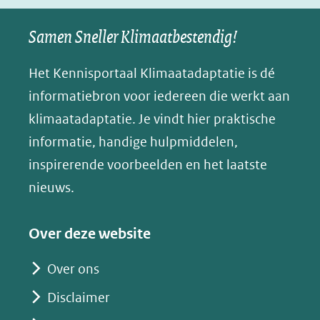
naar
naar
naar
e
nieuw
een
een
een
s
Samen Sneller Klimaatbestendig!
venster)
andere
andere
andere
k
(verwijst
website)
website)
website)
Het Kennisportaal Klimaatadaptatie is dé
y
naar
(opent
informatiebron voor iedereen die werkt aan
een
in
klimaatadaptatie. Je vindt hier praktische
andere
nieuw
informatie, handige hulpmiddelen,
website)
venster)
inspirerende voorbeelden en het laatste
(verwijst
nieuws.
naar
een
Over deze website
andere
website)
Over ons
Disclaimer