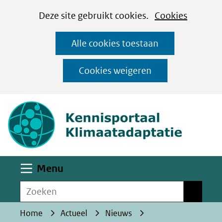
Cookies
Ga
Hier
Deze site gebruikt cookies.
Cookies
instellen
naar
kan
Alle cookies toestaan
de
het
inhoud
gebruik
Cookies weigeren
van
(naar homepa
cookies
op
deze
website
worden
Uitklappen
Menu
toegestaan
Zoeken
of
Zoeken
geweigerd.
Home
Actueel
Nieuws