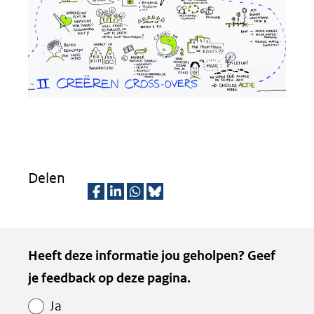
Delen
D
D
D
D
e
e
e
e
Kopie
Heeft deze informatie jou geholpen? Geef
l
l
l
z
van
je feedback op deze pagina.
e
e
e
e
Paginawaardering
n
n
n
p
Ja