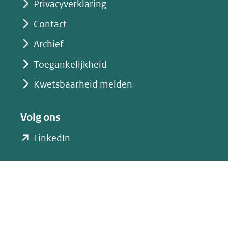
Privacyverklaring
Contact
Archief
Toegankelijkheid
Kwetsbaarheid melden
Volg ons
(opent
LinkedIn
in
nieuw
venster)
(verwijst
naar