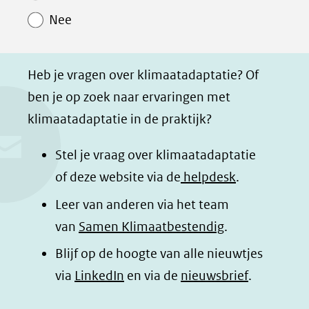
o
o
o
a
Nee
p
p
p
g
F
L
W
i
a
i
h
n
Heb je vragen over klimaatadaptatie? Of
c
n
a
a
ben je op zoek naar ervaringen met
e
k
t
d
klimaatadaptatie in de praktijk?
b
e
s
e
o
d
a
l
Stel je vraag over klimaatadaptatie
o
I
p
e
of deze website via de
helpdesk
.
k
n
p
n
Leer van anderen via het team
(opent
(opent
(opent
o
van
Samen Klimaatbestendig
.
in
in
in
p
Blijf op de hoogte van alle nieuwtjes
nieuw
nieuw
nieuw
B
(opent
via
LinkedIn
venster)
venster)
en via de
venster)
nieuwsbrief
.
l
(verwijst
(verwijst
(verwijst
in
u