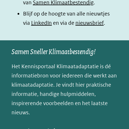
van
Samen Klimaatbestendig
.
in
in
in
p
Blijf op de hoogte van alle nieuwtjes
nieuw
nieuw
nieuw
B
(opent
via
LinkedIn
venster)
venster)
en via de
venster)
nieuwsbrief
.
l
(verwijst
(verwijst
(verwijst
in
u
naar
naar
naar
e
nieuw
een
een
een
s
Samen Sneller Klimaatbestendig!
venster)
andere
andere
andere
k
(verwijst
website)
website)
website)
Het Kennisportaal Klimaatadaptatie is dé
y
naar
(opent
informatiebron voor iedereen die werkt aan
een
in
klimaatadaptatie. Je vindt hier praktische
andere
nieuw
informatie, handige hulpmiddelen,
website)
venster)
inspirerende voorbeelden en het laatste
(verwijst
nieuws.
naar
een