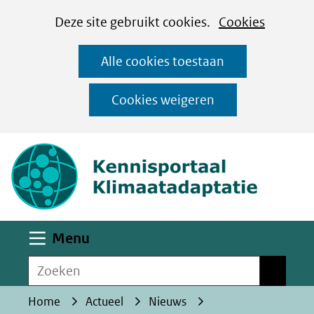
Cookies
Ga
Hier
Deze site gebruikt cookies.
Cookies
instellen
naar
kan
Alle cookies toestaan
de
het
inhoud
gebruik
Cookies weigeren
van
(naar homepa
cookies
op
deze
website
worden
Uitklappen
Menu
toegestaan
Zoeken
of
Zoeken
geweigerd.
Home
Actueel
Nieuws