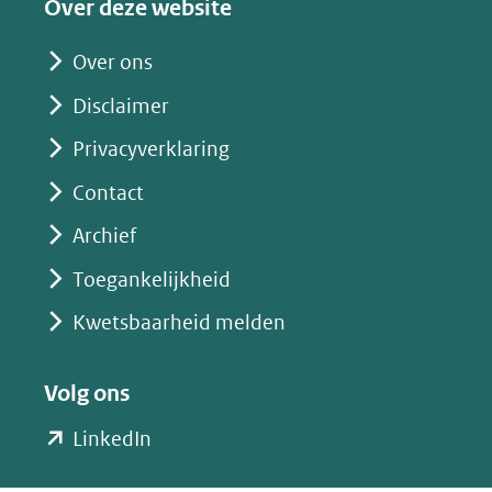
Over deze website
andere
website)
Over ons
Disclaimer
Privacyverklaring
Contact
Archief
Toegankelijkheid
Kwetsbaarheid melden
Volg ons
(opent
LinkedIn
in