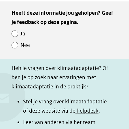
e
e
e
e
Kopie
Heeft deze informatie jou geholpen? Geef
l
l
l
z
van
je feedback op deze pagina.
e
e
e
e
Paginawaardering
n
n
n
p
Ja
o
o
o
a
Nee
p
p
p
g
F
L
W
i
a
i
h
n
Heb je vragen over klimaatadaptatie? Of
c
n
a
a
ben je op zoek naar ervaringen met
e
k
t
d
klimaatadaptatie in de praktijk?
b
e
s
e
o
d
a
l
Stel je vraag over klimaatadaptatie
o
I
p
e
of deze website via de
helpdesk
.
k
n
p
n
Leer van anderen via het team
(opent
(opent
(opent
o