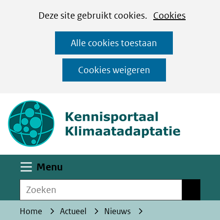
Cookies
Ga
Hier
Deze site gebruikt cookies.
Cookies
instellen
naar
kan
Alle cookies toestaan
de
het
inhoud
gebruik
Cookies weigeren
van
(naar homepa
cookies
op
deze
website
worden
Uitklappen
Menu
toegestaan
Zoeken
of
Zoeken
geweigerd.
Home
Actueel
Nieuws