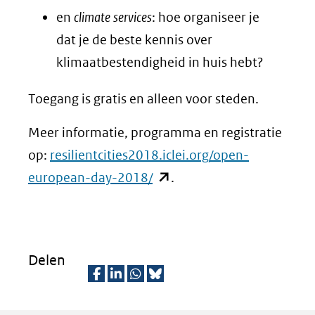
en
climate services
: hoe organiseer je
dat je de beste kennis over
klimaatbestendigheid in huis hebt?
Toegang is gratis en alleen voor steden.
Meer informatie, programma en registratie
op:
resilientcities2018.iclei.org/open-
(opent
european-day-2018/
.
in
nieuw
venster)
Delen
(verwijst
naar
D
D
D
D
een