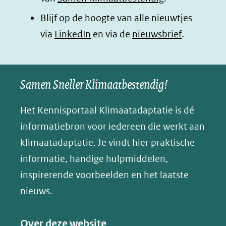
in
in
in
p
Blijf op de hoogte van alle nieuwtjes
nieuw
nieuw
nieuw
B
(opent
via
LinkedIn
venster)
venster)
en via de
venster)
nieuwsbrief
.
l
(verwijst
(verwijst
(verwijst
in
u
naar
naar
naar
e
nieuw
een
een
een
s
Samen Sneller Klimaatbestendig!
venster)
andere
andere
andere
k
(verwijst
website)
website)
website)
Het Kennisportaal Klimaatadaptatie is dé
y
naar
(opent
informatiebron voor iedereen die werkt aan
een
in
klimaatadaptatie. Je vindt hier praktische
andere
nieuw
informatie, handige hulpmiddelen,
website)
venster)
inspirerende voorbeelden en het laatste
(verwijst
nieuws.
naar
een
Over deze website