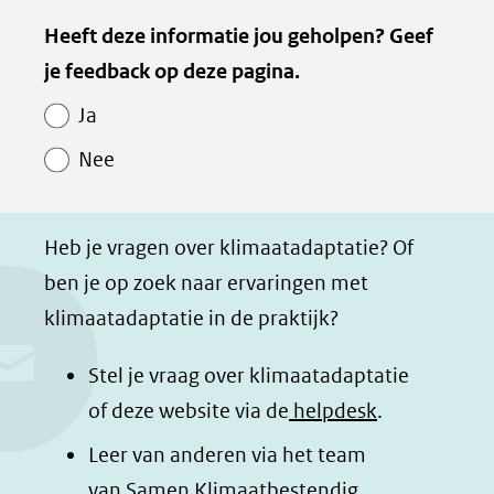
e
e
e
e
Kopie
andere
Heeft deze informatie jou geholpen? Geef
l
l
l
z
website)
van
je feedback op deze pagina.
e
e
e
e
Paginawaardering
n
n
n
p
Ja
o
o
o
a
Nee
p
p
p
g
F
L
W
i
a
i
h
n
Heb je vragen over klimaatadaptatie? Of
c
n
a
a
ben je op zoek naar ervaringen met
e
k
t
d
klimaatadaptatie in de praktijk?
b
e
s
e
o
d
a
l
Stel je vraag over klimaatadaptatie
o
I
p
e
of deze website via de
helpdesk
.
k
n
p
n
Leer van anderen via het team
(opent
(opent
(opent
o
van
Samen Klimaatbestendig
.