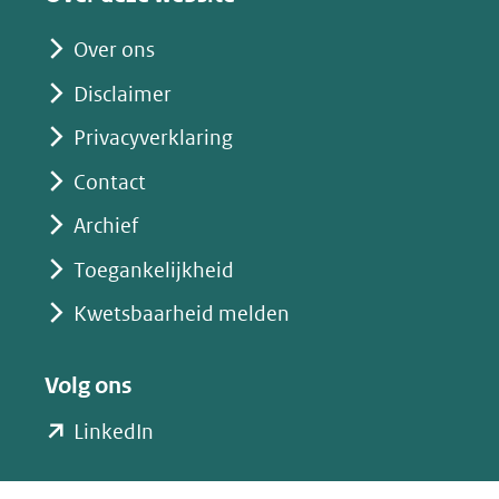
andere
website)
Over ons
Disclaimer
Privacyverklaring
Contact
Archief
Toegankelijkheid
Kwetsbaarheid melden
Volg ons
(opent
LinkedIn
in