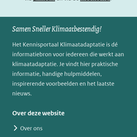
(verwijst
(verwijst
(verwijst
in
u
naar
naar
naar
e
nieuw
een
een
een
s
Samen Sneller Klimaatbestendig!
venster)
andere
andere
andere
k
(verwijst
website)
website)
website)
Het Kennisportaal Klimaatadaptatie is dé
y
naar
(opent
informatiebron voor iedereen die werkt aan
een
in
klimaatadaptatie. Je vindt hier praktische
andere
nieuw
informatie, handige hulpmiddelen,
website)
venster)
inspirerende voorbeelden en het laatste
(verwijst
nieuws.
naar
een
Over deze website
andere
website)
Over ons