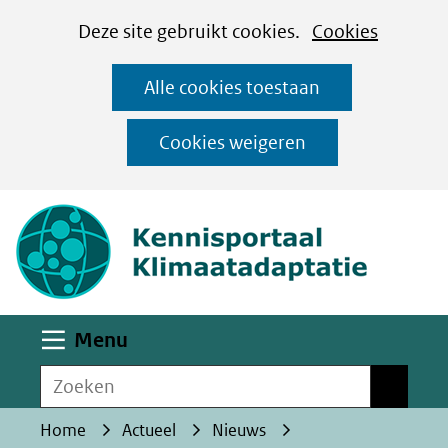
Cookies
Ga
Hier
Deze site gebruikt cookies.
Cookies
instellen
naar
kan
Alle cookies toestaan
de
het
inhoud
gebruik
Cookies weigeren
van
(naar homepa
cookies
op
deze
website
worden
Uitklappen
Menu
toegestaan
Zoeken
of
Zoeken
geweigerd.
Home
Actueel
Nieuws