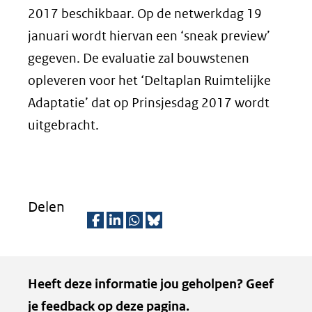
2017 beschikbaar. Op de netwerkdag 19
januari wordt hiervan een ‘sneak preview’
gegeven. De evaluatie zal bouwstenen
opleveren voor het ‘Deltaplan Ruimtelijke
Adaptatie’ dat op Prinsjesdag 2017 wordt
uitgebracht.
Delen
D
D
D
D
e
e
e
e
Kopie
Heeft deze informatie jou geholpen? Geef
l
l
l
z
van
je feedback op deze pagina.
e
e
e
e