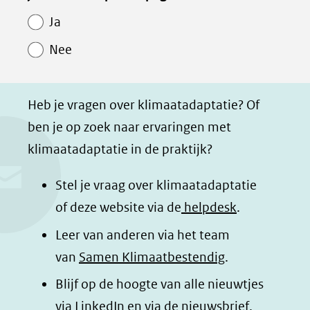
Paginawaardering
n
n
n
p
Ja
o
o
o
a
Nee
p
p
p
g
F
L
W
i
a
i
h
n
Heb je vragen over klimaatadaptatie? Of
c
n
a
a
ben je op zoek naar ervaringen met
e
k
t
d
klimaatadaptatie in de praktijk?
b
e
s
e
o
d
a
l
Stel je vraag over klimaatadaptatie
o
I
p
e
of deze website via de
helpdesk
.
k
n
p
n
Leer van anderen via het team
(opent
(opent
(opent
o
van
Samen Klimaatbestendig
.
in
in
in
p
Blijf op de hoogte van alle nieuwtjes
nieuw
nieuw
nieuw
B
(opent
via
LinkedIn
venster)
venster)
en via de
venster)
nieuwsbrief
.
l