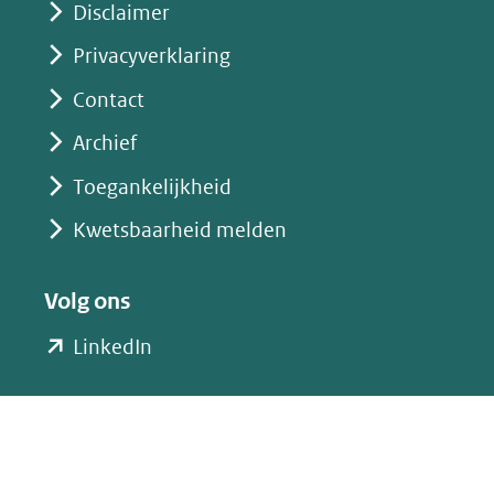
Disclaimer
Privacyverklaring
Contact
Archief
Toegankelijkheid
Kwetsbaarheid melden
Volg ons
(opent
LinkedIn
in
nieuw
venster)
(verwijst