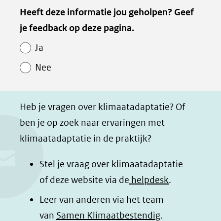
Kopie
Heeft deze informatie jou geholpen? Geef
l
l
l
z
van
je feedback op deze pagina.
e
e
e
e
Paginawaardering
n
n
n
p
Ja
o
o
o
a
Nee
p
p
p
g
F
L
W
i
a
i
h
n
Heb je vragen over klimaatadaptatie? Of
c
n
a
a
ben je op zoek naar ervaringen met
e
k
t
d
klimaatadaptatie in de praktijk?
b
e
s
e
o
d
a
l
Stel je vraag over klimaatadaptatie
o
I
p
e
of deze website via de
helpdesk
.
k
n
p
n
Leer van anderen via het team
(opent
(opent
(opent
o
van
Samen Klimaatbestendig
.
in
in
in