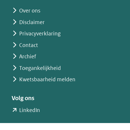
andere
website)
Over ons
Disclaimer
Privacyverklaring
Contact
Archief
Toegankelijkheid
Kwetsbaarheid melden
Volg ons
(opent
LinkedIn
in
nieuw