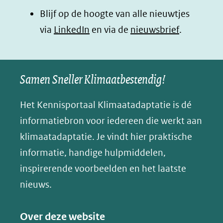
p
Blijf op de hoogte van alle nieuwtjes
nieuw
nieuw
nieuw
B
(opent
via
LinkedIn
venster)
venster)
en via de
venster)
nieuwsbrief
.
l
(verwijst
(verwijst
(verwijst
in
u
naar
naar
naar
e
nieuw
een
een
een
s
Samen Sneller Klimaatbestendig!
venster)
andere
andere
andere
k
(verwijst
website)
website)
website)
Het Kennisportaal Klimaatadaptatie is dé
y
naar
(opent
informatiebron voor iedereen die werkt aan
een
in
klimaatadaptatie. Je vindt hier praktische
andere
nieuw
informatie, handige hulpmiddelen,
website)
venster)
inspirerende voorbeelden en het laatste
(verwijst
nieuws.
naar
een
Over deze website