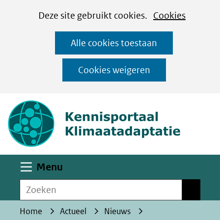
Cookies
Ga
Hier
Deze site gebruikt cookies.
Cookies
instellen
naar
kan
Alle cookies toestaan
de
het
inhoud
gebruik
Cookies weigeren
van
(naar homepa
cookies
op
deze
website
worden
Uitklappen
Menu
toegestaan
Zoeken
of
Zoeken
geweigerd.
Home
Actueel
Nieuws