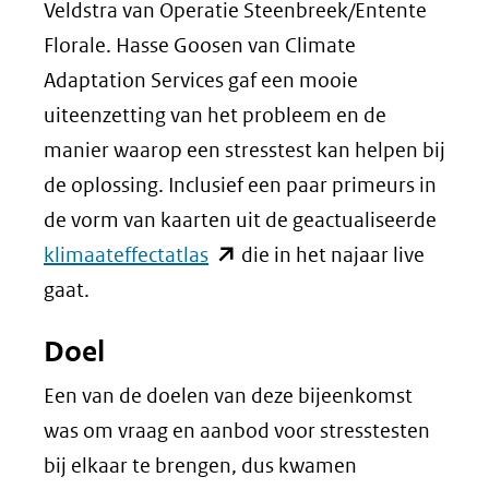
Veldstra van Operatie Steenbreek/Entente
Florale. Hasse Goosen van Climate
Adaptation Services gaf een mooie
uiteenzetting van het probleem en de
manier waarop een stresstest kan helpen bij
de oplossing. Inclusief een paar primeurs in
de vorm van kaarten uit de geactualiseerde
(opent
klimaateffectatlas
die in het najaar live
in
gaat.
nieuw
Doel
venster)
(verwijst
Een van de doelen van deze bijeenkomst
naar
was om vraag en aanbod voor stresstesten
een
bij elkaar te brengen, dus kwamen