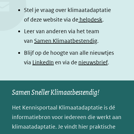
o
d
a
l
Stel je vraag over klimaatadaptatie
o
I
p
e
of deze website via de
helpdesk
.
k
n
p
n
Leer van anderen via het team
(opent
(opent
(opent
o
van
Samen Klimaatbestendig
.
in
in
in
p
Blijf op de hoogte van alle nieuwtjes
nieuw
nieuw
nieuw
B
(opent
via
LinkedIn
venster)
venster)
en via de
venster)
nieuwsbrief
.
l
(verwijst
(verwijst
(verwijst
in
u
naar
naar
naar
e
nieuw
een
een
een
s
Samen Sneller Klimaatbestendig!
venster)
andere
andere
andere
k
(verwijst
website)
website)
website)
Het Kennisportaal Klimaatadaptatie is dé
y
naar
(opent
informatiebron voor iedereen die werkt aan
een
in
klimaatadaptatie. Je vindt hier praktische
andere