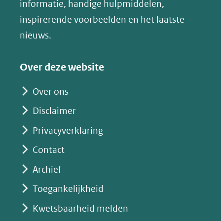
nieuw
informatie, handige hulpmiddelen,
website)
venster)
inspirerende voorbeelden en het laatste
(verwijst
nieuws.
naar
een
Over deze website
andere
website)
Over ons
Disclaimer
Privacyverklaring
Contact
Archief
Toegankelijkheid
Kwetsbaarheid melden