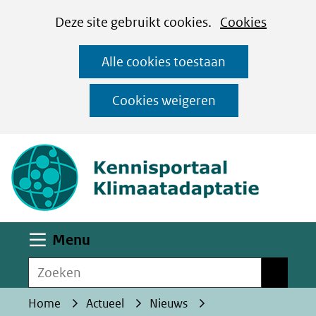
Cookies
Ga
Hier
Deze site gebruikt cookies.
Cookies
instellen
naar
kan
Alle cookies toestaan
de
het
inhoud
gebruik
Cookies weigeren
van
(naar homepa
cookies
op
deze
website
worden
Uitklappen
Menu
toegestaan
Zoeken
of
Zoeken
geweigerd.
Home
Actueel
Nieuws