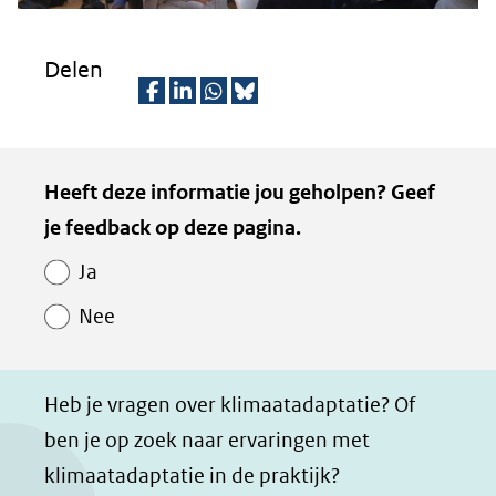
Delen
D
D
D
D
e
e
e
e
Kopie
Heeft deze informatie jou geholpen? Geef
l
l
l
z
van
je feedback op deze pagina.
e
e
e
e
Paginawaardering
n
n
n
p
Ja
o
o
o
a
Nee
p
p
p
g
F
L
W
i
a
i
h
n
Heb je vragen over klimaatadaptatie? Of
c
n
a
a
ben je op zoek naar ervaringen met
e
k
t
d
klimaatadaptatie in de praktijk?
b
e
s
e