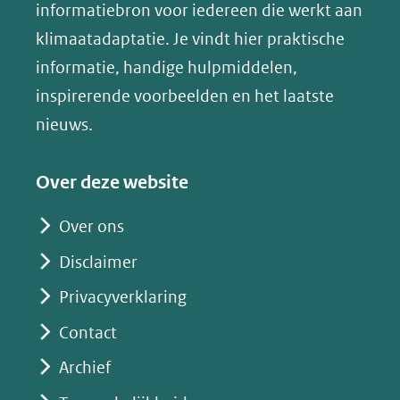
(opent
informatiebron voor iedereen die werkt aan
een
in
klimaatadaptatie. Je vindt hier praktische
andere
nieuw
informatie, handige hulpmiddelen,
website)
venster)
inspirerende voorbeelden en het laatste
(verwijst
nieuws.
naar
een
Over deze website
andere
website)
Over ons
Disclaimer
Privacyverklaring
Contact
Archief