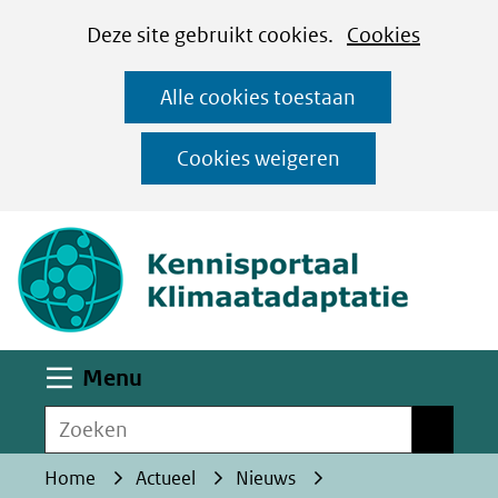
Cookies
Ga
Hier
Deze site gebruikt cookies.
Cookies
instellen
naar
kan
Alle cookies toestaan
de
het
inhoud
gebruik
Cookies weigeren
van
(naar homepa
cookies
op
deze
website
worden
Uitklappen
Menu
toegestaan
Zoeken
of
Zoeken
geweigerd.
Home
Actueel
Nieuws