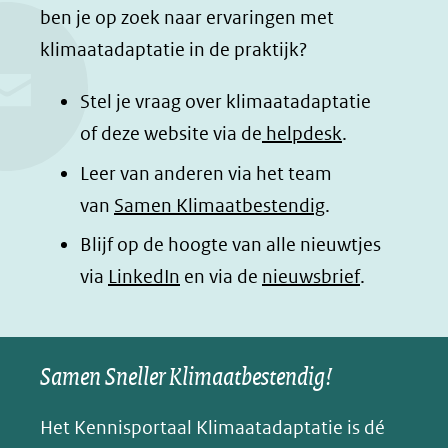
c
n
a
a
ben je op zoek naar ervaringen met
e
k
t
d
klimaatadaptatie in de praktijk?
b
e
s
e
o
d
a
l
Stel je vraag over klimaatadaptatie
o
I
p
e
of deze website via de
helpdesk
.
k
n
p
n
Leer van anderen via het team
(opent
(opent
(opent
o
van
Samen Klimaatbestendig
.
in
in
in
p
Blijf op de hoogte van alle nieuwtjes
nieuw
nieuw
nieuw
B
(opent
via
LinkedIn
venster)
venster)
en via de
venster)
nieuwsbrief
.
l
(verwijst
(verwijst
(verwijst
in
u
naar
naar
naar
e
nieuw
een
een
een
s
Samen Sneller Klimaatbestendig!
venster)
andere
andere
andere
k
(verwijst
website)
website)
website)
Het Kennisportaal Klimaatadaptatie is dé
y
naar