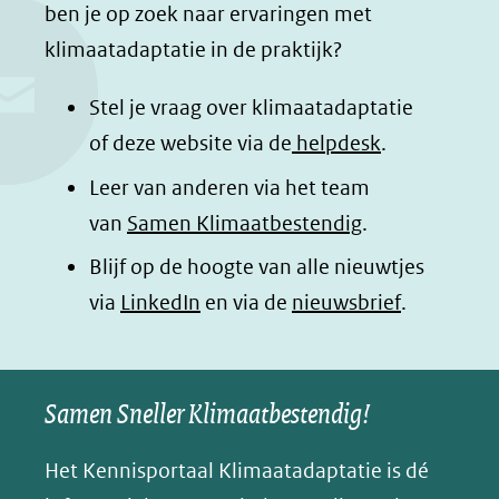
c
n
a
a
ben je op zoek naar ervaringen met
e
k
t
d
klimaatadaptatie in de praktijk?
b
e
s
e
o
d
a
l
Stel je vraag over klimaatadaptatie
o
I
p
e
of deze website via de
helpdesk
.
k
n
p
n
Leer van anderen via het team
(opent
(opent
(opent
o
van
Samen Klimaatbestendig
.
in
in
in
p
Blijf op de hoogte van alle nieuwtjes
nieuw
nieuw
nieuw
B
(opent
via
LinkedIn
venster)
venster)
en via de
venster)
nieuwsbrief
.
l
(verwijst
(verwijst
(verwijst
in
u
naar
naar
naar
e
nieuw
een
een
een
s
Samen Sneller Klimaatbestendig!
venster)
andere
andere
andere
k
(verwijst
website)
website)
website)
Het Kennisportaal Klimaatadaptatie is dé
y
naar