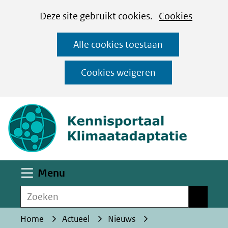
Cookies
Ga
Hier
Deze site gebruikt cookies.
Cookies
instellen
naar
kan
Alle cookies toestaan
de
het
inhoud
gebruik
Cookies weigeren
van
(naar homepa
cookies
op
deze
website
worden
Uitklappen
Menu
toegestaan
Zoeken
of
Zoeken
geweigerd.
Home
Actueel
Nieuws