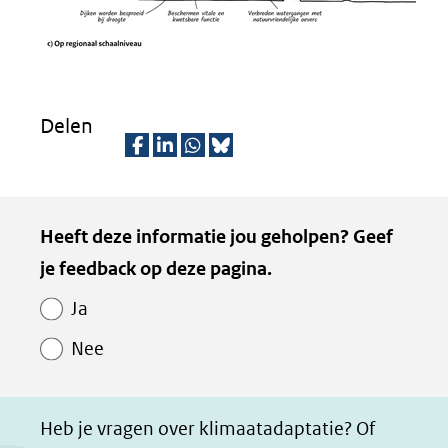
Delen
D
D
D
D
e
e
e
e
Kopie
Heeft deze informatie jou geholpen? Geef
l
l
l
z
van
je feedback op deze pagina.
e
e
e
e
Paginawaardering
n
n
n
p
Ja
o
o
o
a
Nee
p
p
p
g
F
L
W
i
a
i
h
n
Heb je vragen over klimaatadaptatie? Of