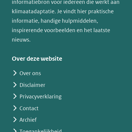
(opent
informatiebron voor iedereen die werkt aan
een
in
klimaatadaptatie. Je vindt hier praktische
andere
nieuw
informatie, handige hulpmiddelen,
website)
venster)
inspirerende voorbeelden en het laatste
(verwijst
nieuws.
naar
een
Over deze website
andere
website)
Over ons
Disclaimer
Privacyverklaring
Contact
Archief
Toegankelijkheid