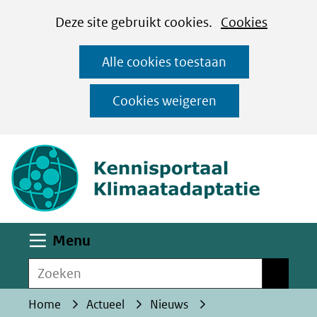
Cookies
Ga
Hier
Deze site gebruikt cookies.
Cookies
instellen
naar
kan
Alle cookies toestaan
de
het
inhoud
gebruik
Cookies weigeren
van
(naar homepa
cookies
op
deze
website
worden
Uitklappen
Menu
toegestaan
Zoeken
of
Zoeken
geweigerd.
Home
Actueel
Nieuws