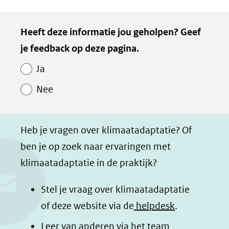
D
D
D
D
e
e
e
e
Kopie
Heeft deze informatie jou geholpen? Geef
l
l
l
z
van
je feedback op deze pagina.
e
e
e
e
Paginawaardering
n
n
n
p
Ja
o
o
o
a
Nee
p
p
p
g
F
L
W
i
a
i
h
n
Heb je vragen over klimaatadaptatie? Of
c
n
a
a
ben je op zoek naar ervaringen met
e
k
t
d
klimaatadaptatie in de praktijk?
b
e
s
e
o
d
a
l
Stel je vraag over klimaatadaptatie
o
I
p
e
of deze website via de
helpdesk
.
k
n
p
n
Leer van anderen via het team