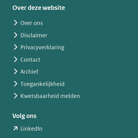
een
Over deze website
andere
website)
Over ons
Disclaimer
Privacyverklaring
Contact
Archief
Toegankelijkheid
Kwetsbaarheid melden
Volg ons
(opent
LinkedIn