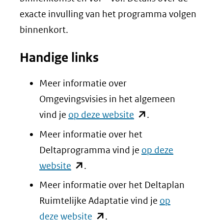
venster
exacte invulling van het programma volgen
(verwij
binnenkort.
naar
Handige links
een
andere
Meer informatie over
websit
Omgevingsvisies in het algemeen
(opent
vind je
op deze website
.
in
Meer informatie over het
nieuw
Deltaprogramma vind je
op deze
venster)
(opent
website
.
(verwijst
in
Meer informatie over het Deltaplan
naar
nieuw
Ruimtelijke Adaptatie vind je
op
een
venster)
(opent
deze website
.