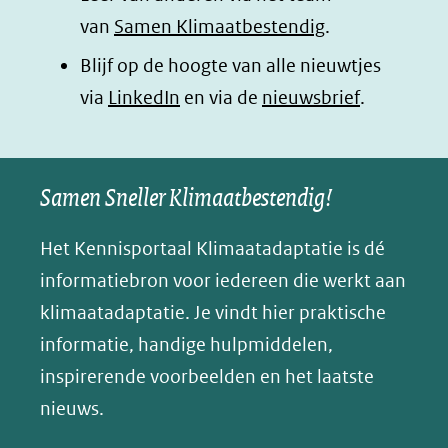
(opent
(opent
(opent
o
van
Samen Klimaatbestendig
.
in
in
in
p
Blijf op de hoogte van alle nieuwtjes
nieuw
nieuw
nieuw
B
(opent
via
LinkedIn
venster)
venster)
en via de
venster)
nieuwsbrief
.
l
(verwijst
(verwijst
(verwijst
in
u
naar
naar
naar
e
nieuw
een
een
een
s
Samen Sneller Klimaatbestendig!
venster)
andere
andere
andere
k
(verwijst
website)
website)
website)
Het Kennisportaal Klimaatadaptatie is dé
y
naar
(opent
informatiebron voor iedereen die werkt aan
een
in
klimaatadaptatie. Je vindt hier praktische
andere
nieuw
informatie, handige hulpmiddelen,
website)
venster)
inspirerende voorbeelden en het laatste
(verwijst
nieuws.
naar