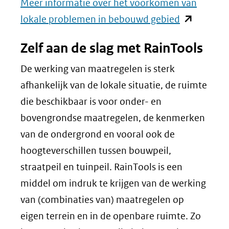
Meer informatie over het voorkomen van
(opent
lokale problemen in bebouwd gebied
in
Zelf aan de slag met RainTools
nieuw
venster)
De werking van maatregelen is sterk
(verwijst
afhankelijk van de lokale situatie, de ruimte
naar
die beschikbaar is voor onder- en
een
bovengrondse maatregelen, de kenmerken
andere
van de ondergrond en vooral ook de
website)
hoogteverschillen tussen bouwpeil,
straatpeil en tuinpeil. RainTools is een
middel om indruk te krijgen van de werking
van (combinaties van) maatregelen op
eigen terrein en in de openbare ruimte. Zo