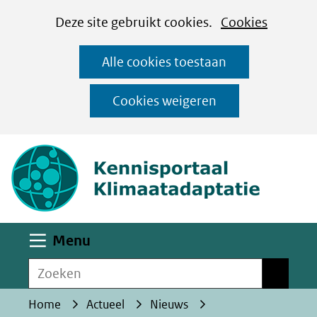
Cookies
Ga
Hier
Deze site gebruikt cookies.
Cookies
instellen
naar
kan
Alle cookies toestaan
de
het
inhoud
gebruik
Cookies weigeren
van
(naar homepa
cookies
op
deze
website
worden
Uitklappen
Menu
toegestaan
Zoeken
of
Zoeken
geweigerd.
Home
Actueel
Nieuws