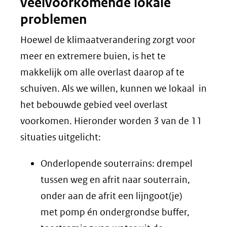
veelvoorkomende lokale
venster)
problemen
(verwijst
naar
Hoewel de klimaatverandering zorgt voor
een
meer en extremere buien, is het te
andere
makkelijk om alle overlast daarop af te
website)
schuiven. Als we willen, kunnen we lokaal in
het bebouwde gebied veel overlast
voorkomen. Hieronder worden 3 van de 11
situaties uitgelicht:
Onderlopende souterrains: drempel
tussen weg en afrit naar souterrain,
onder aan de afrit een lijngoot(je)
met pomp én ondergrondse buffer,