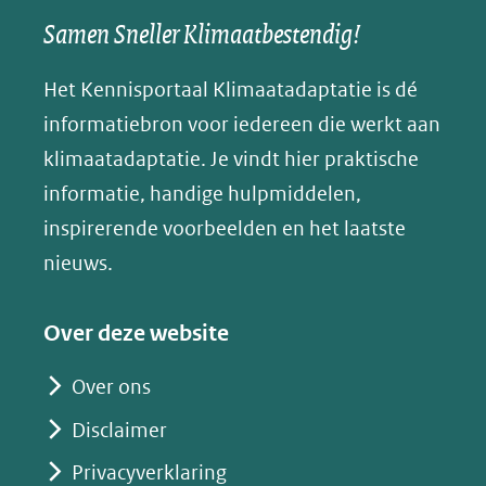
een
een
een
s
Samen Sneller Klimaatbestendig!
venster)
andere
andere
andere
k
(verwijst
website)
website)
website)
Het Kennisportaal Klimaatadaptatie is dé
y
naar
(opent
informatiebron voor iedereen die werkt aan
een
in
klimaatadaptatie. Je vindt hier praktische
andere
nieuw
informatie, handige hulpmiddelen,
website)
venster)
inspirerende voorbeelden en het laatste
(verwijst
nieuws.
naar
een
Over deze website
andere
website)
Over ons
Disclaimer
Privacyverklaring