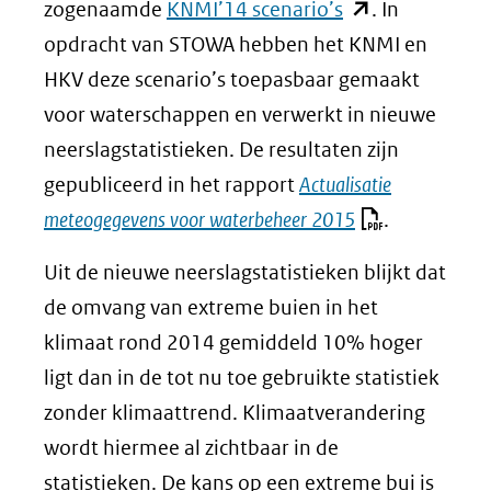
(opent
zogenaamde
KNMI’14 scenario’s
. In
in
opdracht van STOWA hebben het KNMI en
nieuw
HKV deze scenario’s toepasbaar gemaakt
venster)
voor waterschappen en verwerkt in nieuwe
(verwijst
neerslagstatistieken. De resultaten zijn
naar
gepubliceerd in het rapport
Actualisatie
een
meteogegevens voor waterbeheer 2015
.
andere
Uit de nieuwe neerslagstatistieken blijkt dat
website)
de omvang van extreme buien in het
klimaat rond 2014 gemiddeld 10% hoger
ligt dan in de tot nu toe gebruikte statistiek
zonder klimaattrend. Klimaatverandering
wordt hiermee al zichtbaar in de
statistieken. De kans op een extreme bui is