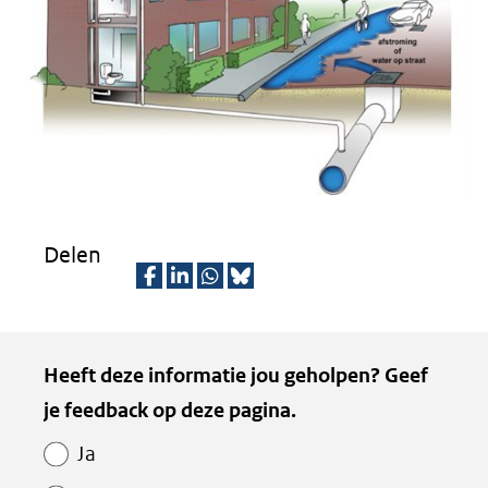
een
andere
website)
Delen
D
D
D
D
e
e
e
e
Kopie
Heeft deze informatie jou geholpen? Geef
l
l
l
z
van
je feedback op deze pagina.
e
e
e
e
Paginawaardering
n
n
n
p
Ja
o
o
o
a