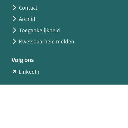
Contact
Archief
Toegankelijkheid
Kwetsbaarheid melden
Volg ons
(opent
LinkedIn
in
nieuw
venster)
(verwijst
naar
een