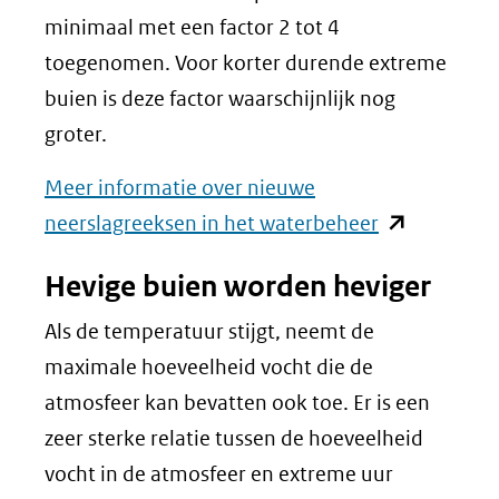
minimaal met een factor 2 tot 4
toegenomen. Voor korter durende extreme
buien is deze factor waarschijnlijk nog
groter.
Meer informatie over nieuwe
(opent
neerslagreeksen in het waterbeheer
in
Hevige buien worden heviger
nieuw
venster)
Als de temperatuur stijgt, neemt de
(verwijst
maximale hoeveelheid vocht die de
naar
atmosfeer kan bevatten ook toe. Er is een
een
zeer sterke relatie tussen de hoeveelheid
andere
vocht in de atmosfeer en extreme uur