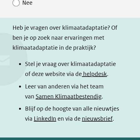
Nee
p
p
p
g
F
L
W
i
a
i
h
n
Heb je vragen over klimaatadaptatie? Of
c
n
a
a
ben je op zoek naar ervaringen met
e
k
t
d
klimaatadaptatie in de praktijk?
b
e
s
e
o
d
a
l
Stel je vraag over klimaatadaptatie
o
I
p
e
of deze website via de
helpdesk
.
k
n
p
n
Leer van anderen via het team
(opent
(opent
(opent
o
van
Samen Klimaatbestendig
.
in
in
in
p
Blijf op de hoogte van alle nieuwtjes
nieuw
nieuw
nieuw
B
(opent
via
LinkedIn
venster)
venster)
en via de
venster)
nieuwsbrief
.
l
(verwijst
(verwijst
(verwijst
in
u
naar
naar
naar
e
nieuw