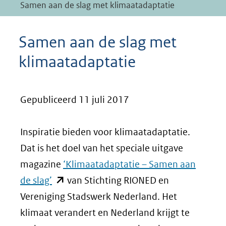
Samen aan de slag met klimaatadaptatie
Samen aan de slag met
klimaatadaptatie
Gepubliceerd 11 juli 2017
Inspiratie bieden voor klimaatadaptatie.
Dat is het doel van het speciale uitgave
magazine
‘Klimaatadaptatie – Samen aan
(opent
de slag’
van Stichting RIONED en
in
Vereniging Stadswerk Nederland. Het
nieuw
klimaat verandert en Nederland krijgt te