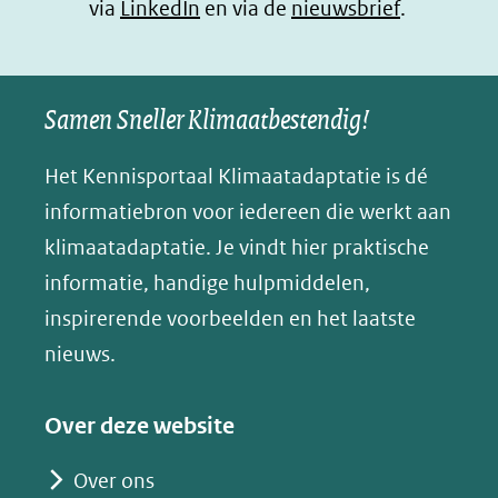
(opent
via
LinkedIn
venster)
venster)
en via de
venster)
nieuwsbrief
.
l
(verwijst
(verwijst
(verwijst
in
u
naar
naar
naar
e
nieuw
een
een
een
s
Samen Sneller Klimaatbestendig!
venster)
andere
andere
andere
k
(verwijst
website)
website)
website)
Het Kennisportaal Klimaatadaptatie is dé
y
naar
(opent
informatiebron voor iedereen die werkt aan
een
in
klimaatadaptatie. Je vindt hier praktische
andere
nieuw
informatie, handige hulpmiddelen,
website)
venster)
inspirerende voorbeelden en het laatste
(verwijst
nieuws.
naar
een
Over deze website
andere
website)
Over ons