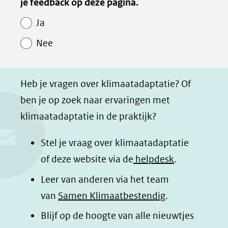
van
je feedback op deze pagina.
e
e
e
e
Paginawaardering
n
n
n
p
Ja
o
o
o
a
Nee
p
p
p
g
F
L
W
i
a
i
h
n
Heb je vragen over klimaatadaptatie? Of
c
n
a
a
ben je op zoek naar ervaringen met
e
k
t
d
klimaatadaptatie in de praktijk?
b
e
s
e
o
d
a
l
Stel je vraag over klimaatadaptatie
o
I
p
e
of deze website via de
helpdesk
.
k
n
p
n
Leer van anderen via het team
(opent
(opent
(opent
o
van
Samen Klimaatbestendig
.
in
in
in
p
Blijf op de hoogte van alle nieuwtjes
nieuw
nieuw
nieuw
B