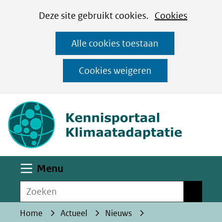
Cookies
Ga
Hier
Deze site gebruikt cookies.
Cookies
instellen
naar
kan
Alle cookies toestaan
de
het
inhoud
gebruik
Cookies weigeren
van
(naar homepa
cookies
op
deze
website
worden
Uitklappen
Menu
toegestaan
Zoeken
of
Zoeken
geweigerd.
Home
Actueel
Nieuws