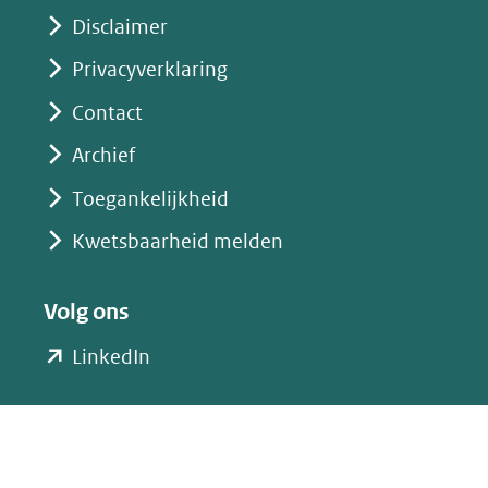
Disclaimer
Privacyverklaring
Contact
Archief
Toegankelijkheid
Kwetsbaarheid melden
Volg ons
(opent
LinkedIn
in
nieuw
venster)