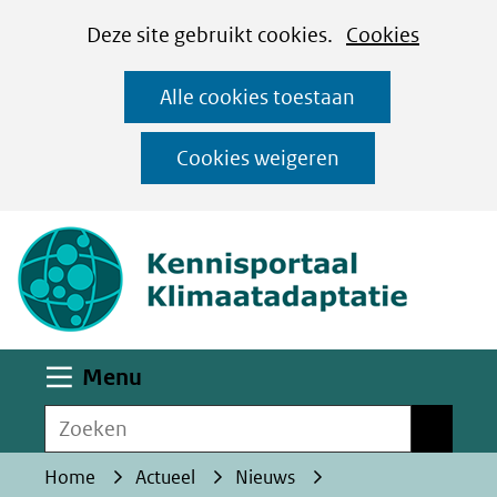
Cookies
Ga
Hier
Deze site gebruikt cookies.
Cookies
instellen
naar
kan
Alle cookies toestaan
de
het
inhoud
gebruik
Cookies weigeren
van
(naar homepa
cookies
op
deze
website
worden
Uitklappen
Menu
toegestaan
Zoeken
of
Zoeken
geweigerd.
Home
Actueel
Nieuws