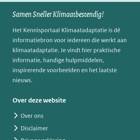
naar
naar
naar
e
nieuw
een
een
een
s
Samen Sneller Klimaatbestendig!
venster)
andere
andere
andere
k
(verwijst
website)
website)
website)
Het Kennisportaal Klimaatadaptatie is dé
y
naar
(opent
informatiebron voor iedereen die werkt aan
een
in
klimaatadaptatie. Je vindt hier praktische
andere
nieuw
informatie, handige hulpmiddelen,
website)
venster)
inspirerende voorbeelden en het laatste
(verwijst
nieuws.
naar
een
Over deze website
andere
website)
Over ons
Disclaimer