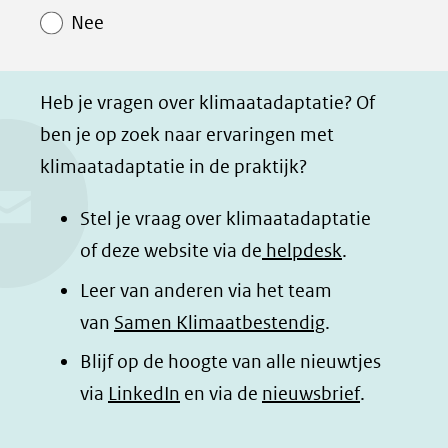
o
o
o
a
Nee
p
p
p
g
F
L
W
i
a
i
h
n
Heb je vragen over klimaatadaptatie? Of
c
n
a
a
ben je op zoek naar ervaringen met
e
k
t
d
klimaatadaptatie in de praktijk?
b
e
s
e
o
d
a
l
Stel je vraag over klimaatadaptatie
o
I
p
e
of deze website via de
helpdesk
.
k
n
p
n
Leer van anderen via het team
(opent
(opent
(opent
o
van
Samen Klimaatbestendig
.
in
in
in
p
Blijf op de hoogte van alle nieuwtjes
nieuw
nieuw
nieuw
B
(opent
via
LinkedIn
venster)
venster)
en via de
venster)
nieuwsbrief
.
l
(verwijst
(verwijst
(verwijst
in
u