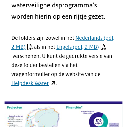
waterveiligheidsprogramma's
worden hierin op een rijtje gezet.
De folders zijn zowel in het
Nederlands
(pdf,
2 MB)
als in het
Engels
(pdf, 2 MB)
verschenen. U kunt de gedrukte versie van
deze folder bestellen via het
vragenformulier op de website van de
(opent
Helpdesk Water
.
in
nieuw
venster)
(verwijst