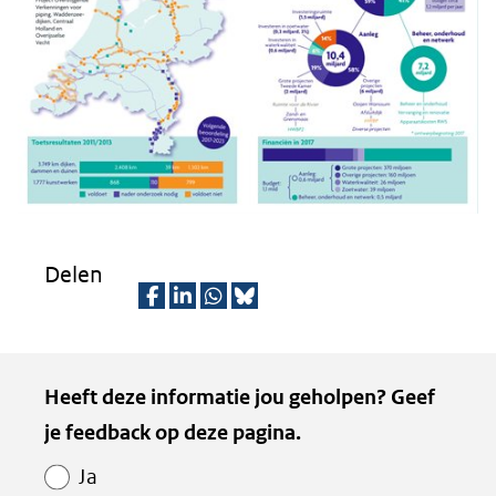
naar
een
andere
website)
Delen
D
D
D
D
e
e
e
e
Kopie
Heeft deze informatie jou geholpen? Geef
l
l
l
z
van
je feedback op deze pagina.
e
e
e
e
Paginawaardering
n
n
n
p
Ja