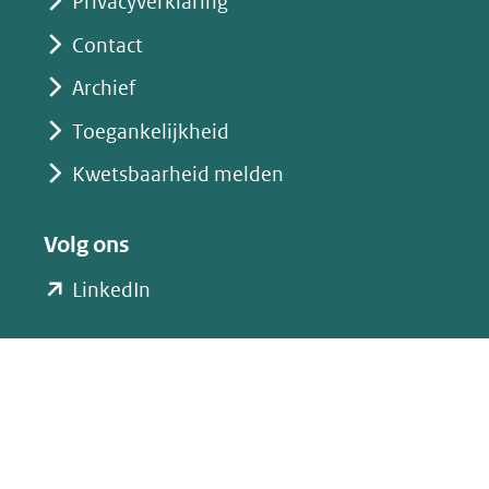
Privacyverklaring
Contact
Archief
Toegankelijkheid
Kwetsbaarheid melden
Volg ons
(opent
LinkedIn
in
nieuw
venster)
(verwijst
naar