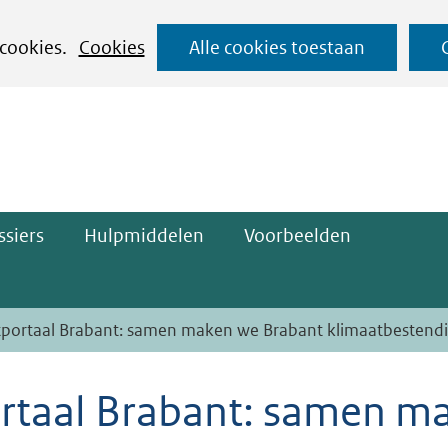
Ga
 cookies.
Cookies
Alle cookies toestaan
naar
ge)
de
inhoud
siers
Hulpmiddelen
Voorbeelden
tportaal Brabant: samen maken we Brabant klimaatbestend
rtaal Brabant: samen m