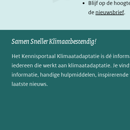
Blijf op de hoogt
k
n
n
de
nieuwsbrief
.
(opent
(opent
o
in
in
p
nieuw
nieuw
B
Samen Sneller Klimaatbestendig!
venster)
venster)
l
(verwijst
(verwijst
u
Het Kennisportaal Klimaatadaptatie is dé inform
naar
naar
e
iedereen die werkt aan klimaatadaptatie. Je vindt
een
een
s
informatie, handige hulpmiddelen, inspirerende
andere
andere
k
website)
website)
laatste nieuws.
y
(opent
in
nieuw
venster)
(verwijst