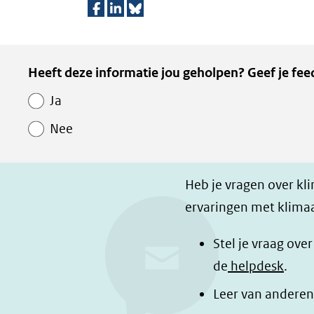
D
D
D
e
e
e
Kopie
Heeft deze informatie jou geholpen? Geef je fee
l
l
z
van
e
e
e
Ja
Paginawaardering
n
n
p
Nee
o
o
a
p
p
g
F
L
i
Heb je vragen over kl
a
i
n
ervaringen met klimaa
c
n
a
e
k
d
Stel je vraag ove
b
e
e
de
helpdesk
.
o
d
l
Leer van anderen
o
I
e