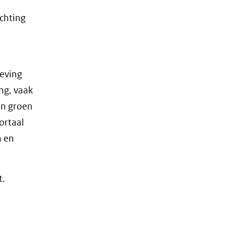
chting
geving
ng, vaak
en groen
ortaal
n en
t.