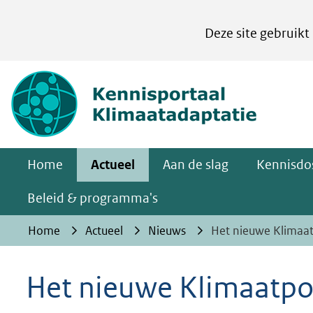
Cookies
Deze site gebruikt
instellen
Hier
(naar homepa
kan
het
gebruik
van
Home
Actueel
Aan de slag
Kennisdos
cookies
op
Beleid & programma's
deze
Home
Actueel
Nieuws
Het nieuwe Klimaa
website
worden
Het nieuwe Klimaatpo
toegestaan
of