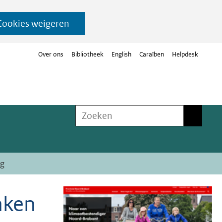
Cookies weigeren
Over ons
Bibliotheek
English
Caraïben
Helpdesk
Zoeken
Zoeken
ig
aken