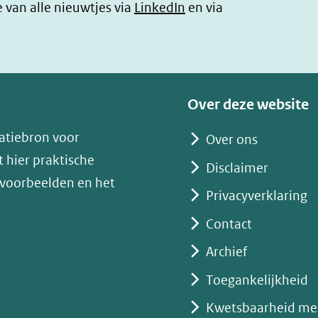
(opent
e van alle nieuwtjes via
LinkedIn
en via
in
nieuw
venster)
(verwijst
Over deze website
naar
atiebron voor
Over ons
een
 hier praktische
andere
Disclaimer
 voorbeelden en het
website)
Privacyverklaring
Contact
Archief
Toegankelijkheid
Kwetsbaarheid me