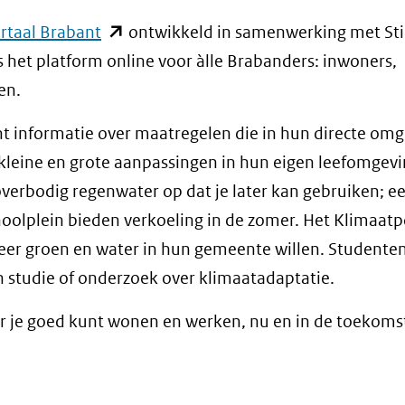
(opent
rtaal Brabant
ontwikkeld in samenwerking met Sti
in
is het platform online voor àlle Brabanders: inwoners,
nieuw
en.
venster)
t informatie over maatregelen die in hun directe om
(verwijst
 kleine en grote aanpassingen in hun eigen leefomgevi
naar
overbodig regenwater op dat je later kan gebruiken; e
een
hoolplein bieden verkoeling in de zomer. Het Klimaatp
andere
eer groen en water in hun gemeente willen. Studente
website)
 studie of onderzoek over klimaatadaptatie.
 je goed kunt wonen en werken, nu en in de toekoms