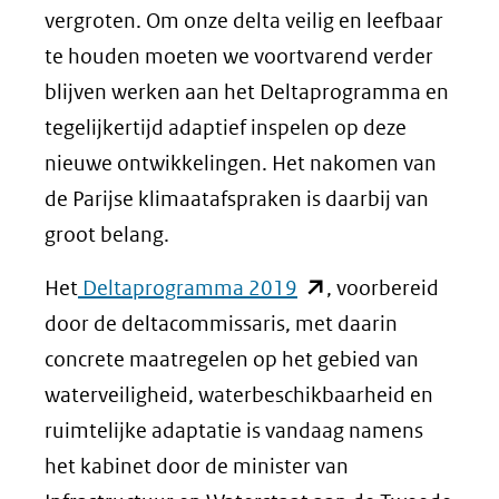
vergroten. Om onze delta veilig en leefbaar
te houden moeten we voortvarend verder
blijven werken aan het Deltaprogramma en
tegelijkertijd adaptief inspelen op deze
nieuwe ontwikkelingen. Het nakomen van
de Parijse klimaatafspraken is daarbij van
groot belang.
(opent
Het
Deltaprogramma 2019
, voorbereid
in
door de deltacommissaris, met daarin
nieuw
concrete maatregelen op het gebied van
venster)
waterveiligheid, waterbeschikbaarheid en
(verwijst
ruimtelijke adaptatie is vandaag namens
naar
het kabinet door de minister van