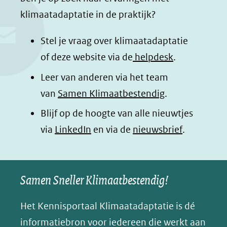
e
k
t
d
klimaatadaptatie in de praktijk?
b
e
s
e
o
d
a
l
Stel je vraag over klimaatadaptatie
o
I
p
e
of deze website via de
helpdesk
.
k
n
p
n
Leer van anderen via het team
(opent
(opent
(opent
o
van
Samen Klimaatbestendig
.
in
in
in
p
Blijf op de hoogte van alle nieuwtjes
nieuw
nieuw
nieuw
B
(opent
via
LinkedIn
venster)
venster)
en via de
venster)
nieuwsbrief
.
l
(verwijst
(verwijst
(verwijst
in
u
naar
naar
naar
e
nieuw
een
een
een
s
Samen Sneller Klimaatbestendig!
venster)
andere
andere
andere
k
(verwijst
website)
website)
website)
Het Kennisportaal Klimaatadaptatie is dé
y
naar
(opent
informatiebron voor iedereen die werkt aan
een