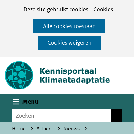
Cookies
Ga
Hier
Deze site gebruikt cookies.
Cookies
instellen
naar
kan
Alle cookies toestaan
de
het
inhoud
gebruik
Cookies weigeren
van
(naar homepa
cookies
op
deze
website
worden
Uitklappen
Menu
toegestaan
Zoeken
of
Zoeken
geweigerd.
Home
Actueel
Nieuws