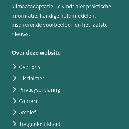
in
klimaatadaptatie. Je vindt hier praktische
andere
nieuw
informatie, handige hulpmiddelen,
website)
venster)
inspirerende voorbeelden en het laatste
(verwijst
nieuws.
naar
een
Over deze website
andere
website)
Over ons
Disclaimer
Privacyverklaring
Contact
Archief
Toegankelijkheid