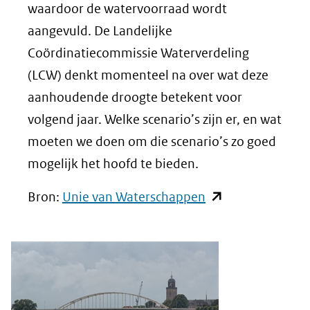
waardoor de watervoorraad wordt
aangevuld. De Landelijke
Coördinatiecommissie Waterverdeling
(LCW) denkt momenteel na over wat deze
aanhoudende droogte betekent voor
volgend jaar. Welke scenario’s zijn er, en wat
moeten we doen om die scenario’s zo goed
mogelijk het hoofd te bieden.
(opent
Bron:
Unie van Waterschappen
in
nieuw
venster)
(verwijst
naar