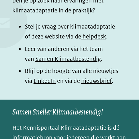
ben je op zoek naar ervaringen met
e
k
t
d
klimaatadaptatie in de praktijk?
b
e
s
e
o
d
a
l
Stel je vraag over klimaatadaptatie
o
I
p
e
of deze website via de
helpdesk
.
k
n
p
n
Leer van anderen via het team
(opent
(opent
(opent
o
van
Samen Klimaatbestendig
.
in
in
in
p
Blijf op de hoogte van alle nieuwtjes
nieuw
nieuw
nieuw
B
(opent
via
LinkedIn
venster)
venster)
en via de
venster)
nieuwsbrief
.
l
(verwijst
(verwijst
(verwijst
in
u
naar
naar
naar
e
nieuw
een
een
een
s
Samen Sneller Klimaatbestendig!
venster)
andere
andere
andere
k
(verwijst
website)
website)
website)
Het Kennisportaal Klimaatadaptatie is dé
y
naar
(opent
informatiebron voor iedereen die werkt aan