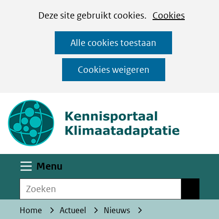
Cookies
Ga
Hier
Deze site gebruikt cookies.
Cookies
instellen
naar
kan
Alle cookies toestaan
de
het
inhoud
gebruik
Cookies weigeren
van
(naar homepa
cookies
op
deze
website
worden
Uitklappen
Menu
toegestaan
Zoeken
of
Zoeken
geweigerd.
Home
Actueel
Nieuws