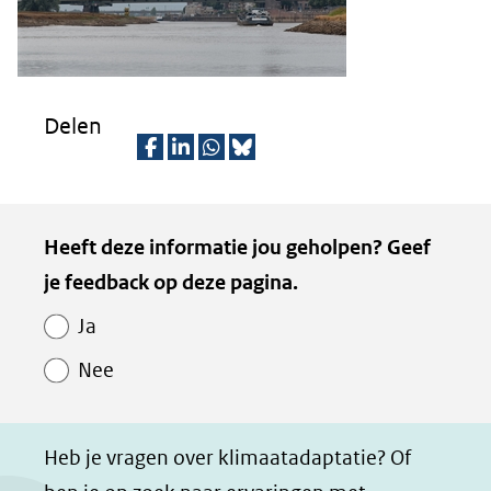
een
andere
website)
Delen
D
D
D
D
e
e
e
e
Kopie
Heeft deze informatie jou geholpen? Geef
l
l
l
z
van
je feedback op deze pagina.
e
e
e
e
Paginawaardering
n
n
n
p
Ja
o
o
o
a
Nee
p
p
p
g
F
L
W
i
a
i
h
n
Heb je vragen over klimaatadaptatie? Of
c
n
a
a