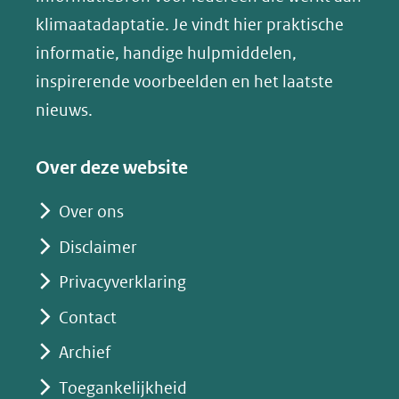
een
in
klimaatadaptatie. Je vindt hier praktische
andere
nieuw
informatie, handige hulpmiddelen,
website)
venster)
inspirerende voorbeelden en het laatste
(verwijst
nieuws.
naar
een
Over deze website
andere
website)
Over ons
Disclaimer
Privacyverklaring
Contact
Archief
Toegankelijkheid