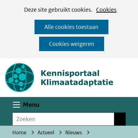
Cookies
Ga
Hier
Deze site gebruikt cookies.
Cookies
instellen
naar
kan
Alle cookies toestaan
de
het
inhoud
gebruik
Cookies weigeren
van
(naar homepa
cookies
op
deze
website
worden
Uitklappen
Menu
toegestaan
Zoeken
of
Zoeken
geweigerd.
Home
Actueel
Nieuws