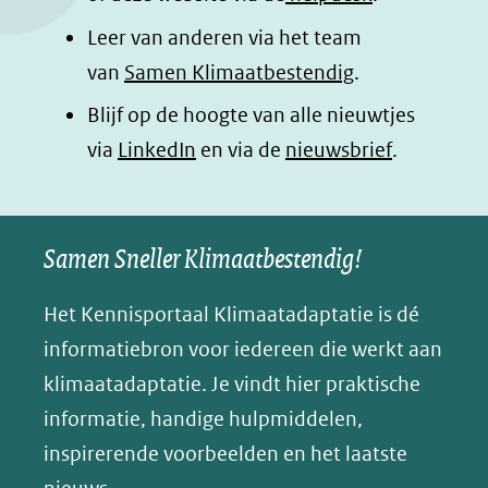
k
n
p
n
Leer van anderen via het team
(opent
(opent
(opent
o
van
Samen Klimaatbestendig
.
in
in
in
p
Blijf op de hoogte van alle nieuwtjes
nieuw
nieuw
nieuw
B
(opent
via
LinkedIn
venster)
venster)
en via de
venster)
nieuwsbrief
.
l
(verwijst
(verwijst
(verwijst
in
u
naar
naar
naar
e
nieuw
een
een
een
s
Samen Sneller Klimaatbestendig!
venster)
andere
andere
andere
k
(verwijst
website)
website)
website)
Het Kennisportaal Klimaatadaptatie is dé
y
naar
(opent
informatiebron voor iedereen die werkt aan
een
in
klimaatadaptatie. Je vindt hier praktische
andere
nieuw
informatie, handige hulpmiddelen,
website)
venster)
inspirerende voorbeelden en het laatste
(verwijst