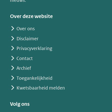
nieuws.
naar
een
Over deze website
andere
website)
Over ons
Disclaimer
Privacyverklaring
Contact
Archief
Toegankelijkheid
Kwetsbaarheid melden
Volg ons