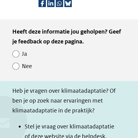
D
D
D
D
e
e
e
e
Kopie
Heeft deze informatie jou geholpen? Geef
l
l
l
z
van
je feedback op deze pagina.
e
e
e
e
Paginawaardering
n
n
n
p
Ja
o
o
o
a
Nee
p
p
p
g
F
L
W
i
a
i
h
n
Heb je vragen over klimaatadaptatie? Of
c
n
a
a
ben je op zoek naar ervaringen met
e
k
t
d
klimaatadaptatie in de praktijk?
b
e
s
e
o
d
a
l
Stel je vraag over klimaatadaptatie
o
I
p
e
of deze website via de
helpdesk
.