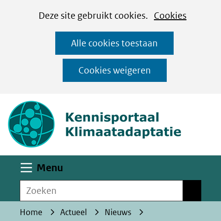
Cookies
Ga
Hier
Deze site gebruikt cookies.
Cookies
instellen
naar
kan
Alle cookies toestaan
de
het
inhoud
gebruik
Cookies weigeren
van
(naar homepa
cookies
op
deze
website
worden
Uitklappen
Menu
toegestaan
Zoeken
of
Zoeken
geweigerd.
Home
Actueel
Nieuws