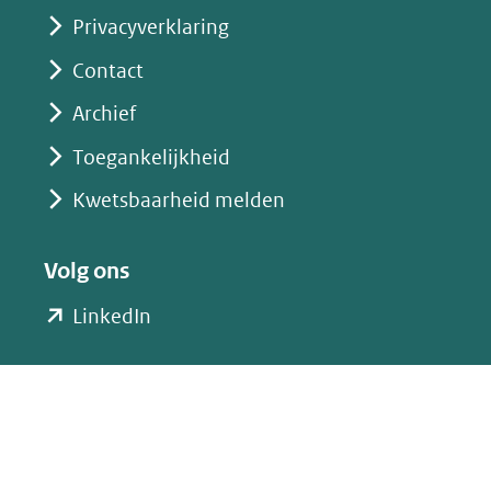
Privacyverklaring
Contact
Archief
Toegankelijkheid
Kwetsbaarheid melden
Volg ons
(opent
LinkedIn
in
nieuw
venster)
(verwijst
naar