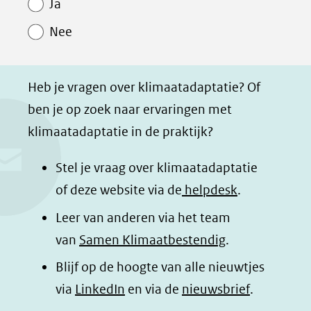
Ja
o
o
o
a
Nee
p
p
p
g
F
L
W
i
a
i
h
n
Heb je vragen over klimaatadaptatie? Of
c
n
a
a
ben je op zoek naar ervaringen met
e
k
t
d
klimaatadaptatie in de praktijk?
b
e
s
e
o
d
a
l
Stel je vraag over klimaatadaptatie
o
I
p
e
of deze website via de
helpdesk
.
k
n
p
n
Leer van anderen via het team
(opent
(opent
(opent
o
van
Samen Klimaatbestendig
.
in
in
in
p
Blijf op de hoogte van alle nieuwtjes
nieuw
nieuw
nieuw
B
(opent
via
LinkedIn
venster)
venster)
en via de
venster)
nieuwsbrief
.
l
(verwijst
(verwijst
(verwijst
in
u