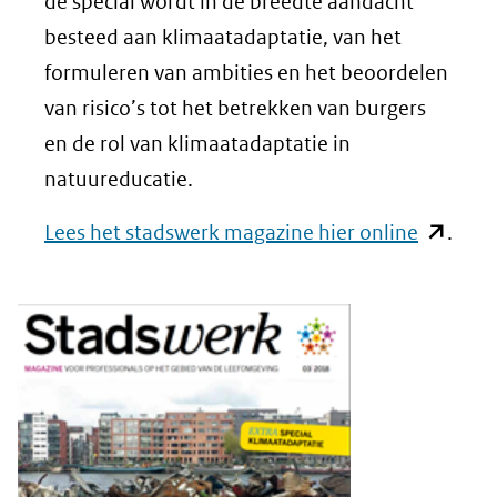
de special wordt in de breedte aandacht
besteed aan klimaatadaptatie, van het
formuleren van ambities en het beoordelen
van risico’s tot het betrekken van burgers
en de rol van klimaatadaptatie in
natuureducatie.
(opent
Lees het stadswerk magazine hier online
.
in
nieuw
venster)
(verwijst
naar
een
andere