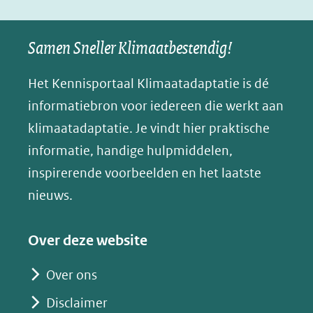
naar
naar
naar
e
nieuw
een
een
een
s
Samen Sneller Klimaatbestendig!
venster)
andere
andere
andere
k
(verwijst
website)
website)
website)
Het Kennisportaal Klimaatadaptatie is dé
y
naar
(opent
informatiebron voor iedereen die werkt aan
een
in
klimaatadaptatie. Je vindt hier praktische
andere
nieuw
informatie, handige hulpmiddelen,
website)
venster)
inspirerende voorbeelden en het laatste
(verwijst
nieuws.
naar
een
Over deze website
andere
website)
Over ons
Disclaimer