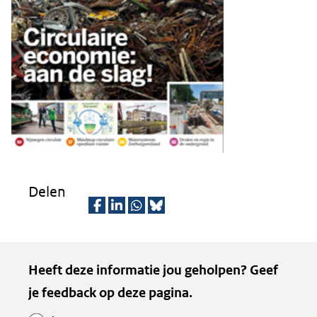
website)
Delen
D
D
D
D
e
e
e
e
Kopie
Heeft deze informatie jou geholpen? Geef
l
l
l
z
van
je feedback op deze pagina.
e
e
e
e
Paginawaardering
n
n
n
p