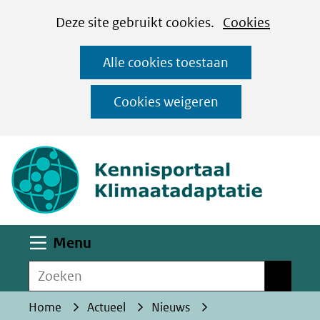
Cookies
Ga
Hier
Deze site gebruikt cookies.
Cookies
instellen
naar
kan
Alle cookies toestaan
de
het
inhoud
gebruik
Cookies weigeren
van
(naar homepa
cookies
op
deze
website
worden
Uitklappen
Menu
toegestaan
Zoeken
of
Zoeken
geweigerd.
Home
Actueel
Nieuws