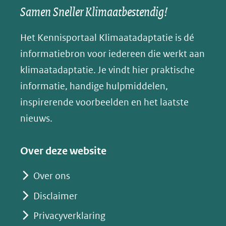
een
een
een
s
Samen Sneller Klimaatbestendig!
venster)
andere
andere
andere
k
(verwijst
website)
website)
website)
Het Kennisportaal Klimaatadaptatie is dé
y
naar
(opent
informatiebron voor iedereen die werkt aan
een
in
klimaatadaptatie. Je vindt hier praktische
andere
nieuw
informatie, handige hulpmiddelen,
website)
venster)
inspirerende voorbeelden en het laatste
(verwijst
nieuws.
naar
een
Over deze website
andere
website)
Over ons
Disclaimer
Privacyverklaring