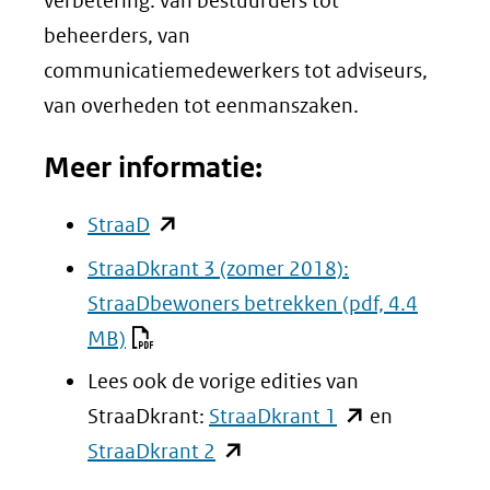
verbetering: van bestuurders tot
beheerders, van
communicatiemedewerkers tot adviseurs,
van overheden tot eenmanszaken.
Meer informatie:
(opent
StraaD
in
StraaDkrant 3 (zomer 2018):
nieuw
StraaDbewoners betrekken
(pdf, 4.4
venster)
MB)
(verwijst
Lees ook de vorige edities van
naar
(opent
StraaDkrant:
StraaDkrant 1
en
een
(opent
in
StraaDkrant 2
andere
in
nieuw