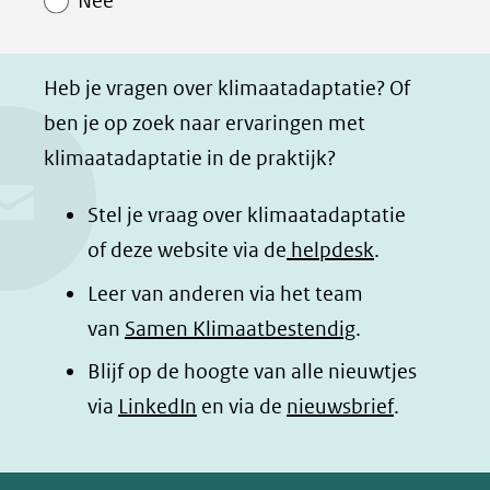
Nee
p
p
p
g
straadkrant.png)
F
L
W
i
a
i
h
n
Heb je vragen over klimaatadaptatie? Of
c
n
a
a
ben je op zoek naar ervaringen met
e
k
t
d
klimaatadaptatie in de praktijk?
b
e
s
e
o
d
a
l
Stel je vraag over klimaatadaptatie
o
I
p
e
of deze website via de
helpdesk
.
k
n
p
n
Leer van anderen via het team
(opent
(opent
(opent
o
van
Samen Klimaatbestendig
.
in
in
in
p
Blijf op de hoogte van alle nieuwtjes
nieuw
nieuw
nieuw
B
(opent
via
LinkedIn
venster)
venster)
en via de
venster)
nieuwsbrief
.
l
(verwijst
(verwijst
(verwijst
in
u
naar
naar
naar
e
nieuw