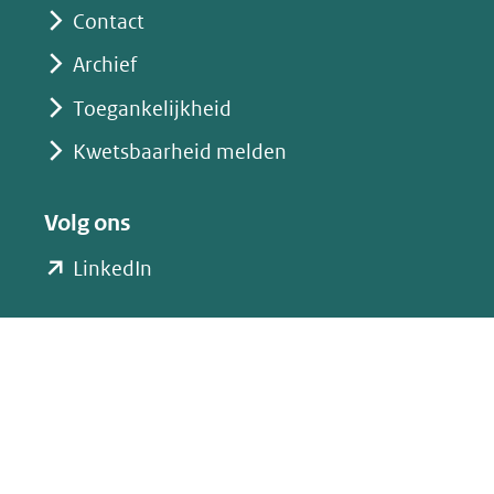
Contact
Archief
Toegankelijkheid
Kwetsbaarheid melden
Volg ons
(opent
LinkedIn
in
nieuw
venster)
(verwijst
naar
een