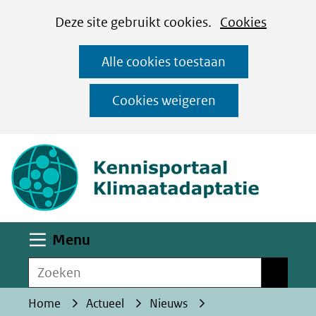
Cookies
Ga
Hier
Deze site gebruikt cookies.
Cookies
instellen
naar
kan
Alle cookies toestaan
de
het
inhoud
gebruik
Cookies weigeren
van
(naar homepa
cookies
op
deze
website
worden
Uitklappen
Menu
toegestaan
Zoeken
of
Zoeken
geweigerd.
Home
Actueel
Nieuws