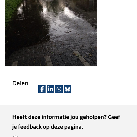
website)
Delen
D
D
D
D
e
e
e
e
Kopie
Heeft deze informatie jou geholpen? Geef
l
l
l
z
van
je feedback op deze pagina.
e
e
e
e
n
n
n
p