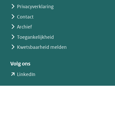
Privacyverklaring
Contact
Archief
Toegankelijkheid
Kwetsbaarheid melden
Volg ons
(opent
LinkedIn
in
nieuw
venster)
(verwijst