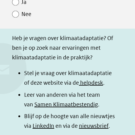
Paginawaardering
Ja
o
o
o
a
Nee
p
p
p
g
F
L
W
i
a
i
h
n
Heb je vragen over klimaatadaptatie? Of
c
n
a
a
ben je op zoek naar ervaringen met
e
k
t
d
klimaatadaptatie in de praktijk?
b
e
s
e
o
d
a
l
Stel je vraag over klimaatadaptatie
o
I
p
e
of deze website via de
helpdesk
.
k
n
p
n
Leer van anderen via het team
(opent
(opent
(opent
o
van
Samen Klimaatbestendig
.
in
in
in
p
Blijf op de hoogte van alle nieuwtjes
nieuw
nieuw
nieuw
B
(opent
via
LinkedIn
venster)
venster)
en via de
venster)
nieuwsbrief
.
l
(verwijst
(verwijst
(verwijst