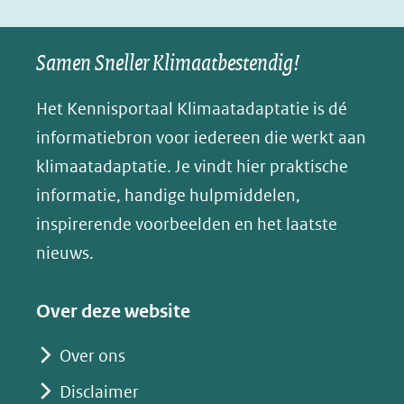
in
u
naar
naar
naar
e
nieuw
een
een
een
s
Samen Sneller Klimaatbestendig!
venster)
andere
andere
andere
k
(verwijst
website)
website)
website)
Het Kennisportaal Klimaatadaptatie is dé
y
naar
(opent
informatiebron voor iedereen die werkt aan
een
in
klimaatadaptatie. Je vindt hier praktische
andere
nieuw
informatie, handige hulpmiddelen,
website)
venster)
inspirerende voorbeelden en het laatste
(verwijst
nieuws.
naar
een
Over deze website
andere
website)
Over ons
Disclaimer