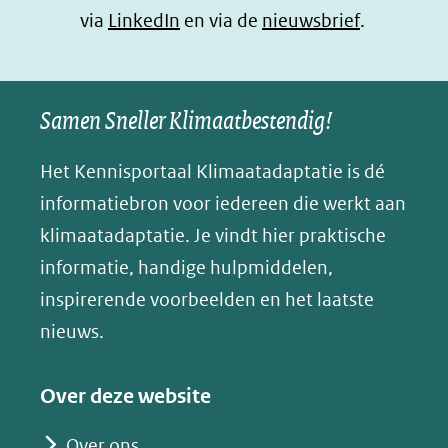
(opent
via
LinkedIn
venster)
venster)
en via de
venster)
nieuwsbrief
.
l
(verwijst
(verwijst
(verwijst
in
u
naar
naar
naar
e
nieuw
een
een
een
s
Samen Sneller Klimaatbestendig!
venster)
andere
andere
andere
k
(verwijst
website)
website)
website)
Het Kennisportaal Klimaatadaptatie is dé
y
naar
(opent
informatiebron voor iedereen die werkt aan
een
in
klimaatadaptatie. Je vindt hier praktische
andere
nieuw
informatie, handige hulpmiddelen,
website)
venster)
inspirerende voorbeelden en het laatste
(verwijst
nieuws.
naar
een
Over deze website
andere
website)
Over ons