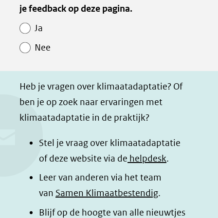
van
je feedback op deze pagina.
e
e
e
e
Paginawaardering
n
n
n
p
Ja
o
o
o
a
Nee
p
p
p
g
F
L
W
i
a
i
h
n
Heb je vragen over klimaatadaptatie? Of
c
n
a
a
ben je op zoek naar ervaringen met
e
k
t
d
klimaatadaptatie in de praktijk?
b
e
s
e
o
d
a
l
Stel je vraag over klimaatadaptatie
o
I
p
e
of deze website via de
helpdesk
.
k
n
p
n
Leer van anderen via het team
(opent
(opent
(opent
o
van
Samen Klimaatbestendig
.
in
in
in
p
Blijf op de hoogte van alle nieuwtjes
nieuw
nieuw
nieuw
B