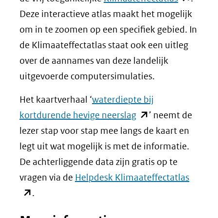
in
Deze interactieve atlas maakt het mogelijk
nieuw
om in te zoomen op een specifiek gebied. In
venster)
de Klimaateffectatlas staat ook een uitleg
(verwijst
over de aannames van deze landelijk
naar
uitgevoerde computersimulaties.
een
Het kaartverhaal ‘
waterdiepte bij
andere
(opent
kortdurende hevige neerslag
’ neemt de
website)
in
lezer stap voor stap mee langs de kaart en
nieuw
legt uit wat mogelijk is met de informatie.
venster)
De achterliggende data zijn gratis op te
(verwijst
(opent
vragen via de
Helpdesk Klimaateffectatlas
naar
in
.
een
nieuw