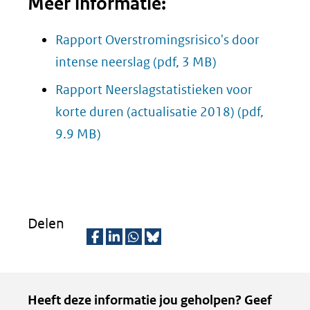
Meer informatie:
andere
venster
website)
(verwij
Rapport Overstromingsrisico's door
naar
intense neerslag
(pdf, 3 MB)
een
Rapport Neerslagstatistieken voor
andere
korte duren (actualisatie 2018)
(pdf,
websit
9.9 MB)
Delen
D
D
D
D
e
e
e
e
Kopie
Heeft deze informatie jou geholpen? Geef
l
l
l
z