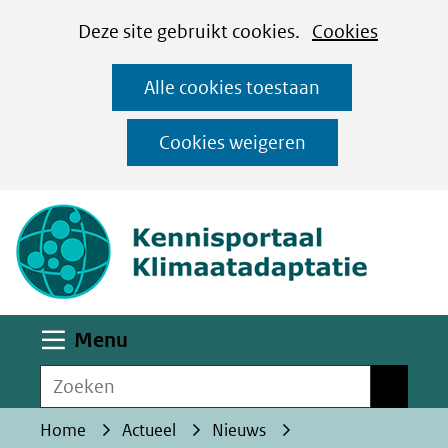
Cookies
Ga
Hier
Deze site gebruikt cookies.
Cookies
instellen
naar
kan
Alle cookies toestaan
de
het
inhoud
gebruik
Cookies weigeren
van
(naar homepa
cookies
op
deze
website
worden
Uitklappen
Menu
toegestaan
Zoeken
of
Zoeken
geweigerd.
Home
Actueel
Nieuws