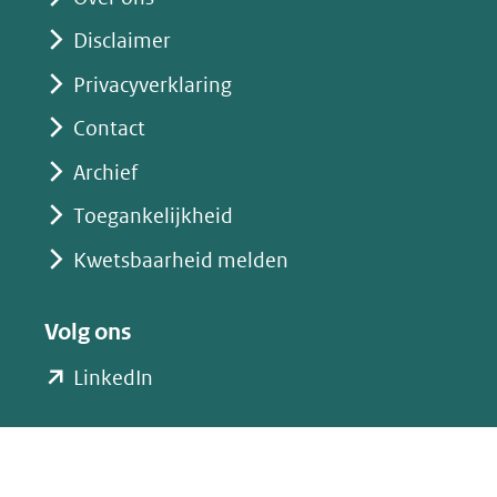
Disclaimer
Privacyverklaring
Contact
Archief
Toegankelijkheid
Kwetsbaarheid melden
Volg ons
(opent
LinkedIn
in
nieuw
venster)