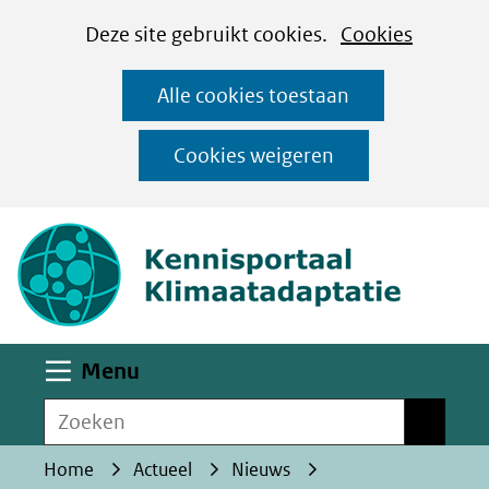
Cookies
Ga
Hier
Deze site gebruikt cookies.
Cookies
instellen
naar
kan
Alle cookies toestaan
de
het
inhoud
gebruik
Cookies weigeren
van
(naar homepa
cookies
op
deze
website
worden
Uitklappen
Menu
toegestaan
Zoeken
of
Zoeken
geweigerd.
Home
Actueel
Nieuws