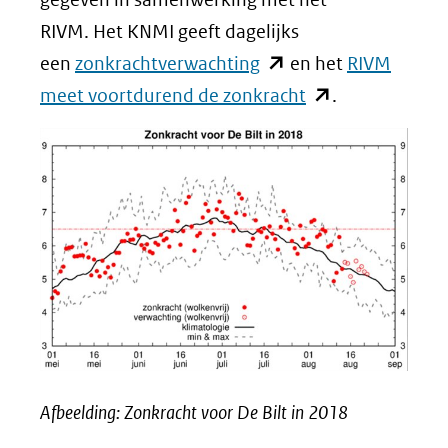
RIVM. Het KNMI geeft dagelijks
(opent
een
zonkrachtverwachting
en het
RIVM
in
(opent
meet voortdurend de zonkracht
.
nieuw
in
venster)
nieuw
(verwijst
venster)
naar
(verwijst
een
naar
andere
een
website)
andere
website)
Afbeelding: Zonkracht voor De Bilt in 2018