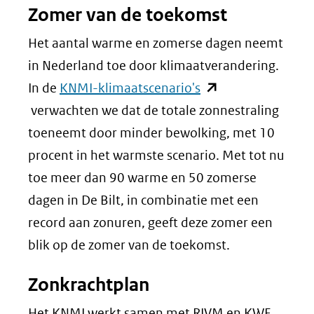
Zomer van de toekomst
Het aantal warme en zomerse dagen neemt
in Nederland toe door klimaatverandering.
(opent
In de
KNMI-klimaatscenario's
in
verwachten we dat de totale zonnestraling
nieuw
toeneemt door minder bewolking, met 10
venster)
procent in het warmste scenario. Met tot nu
(verwijst
toe meer dan 90 warme en 50 zomerse
naar
dagen in De Bilt, in combinatie met een
een
record aan zonuren, geeft deze zomer een
andere
blik op de zomer van de toekomst.
website)
Zonkrachtplan
Het KNMI werkt samen met RIVM en KWF