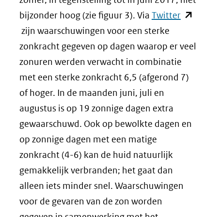
(opent
bijzonder hoog (zie figuur 3). Via
Twitter
in
zijn waarschuwingen voor een sterke
nieuw
zonkracht gegeven op dagen waarop er veel
venster)
zonuren werden verwacht in combinatie
(verwijst
met een sterke zonkracht 6,5 (afgerond 7)
naar
of hoger. In de maanden juni, juli en
een
augustus is op 19 zonnige dagen extra
andere
gewaarschuwd. Ook op bewolkte dagen en
website)
op zonnige dagen met een matige
zonkracht (4-6) kan de huid natuurlijk
gemakkelijk verbranden; het gaat dan
alleen iets minder snel. Waarschuwingen
voor de gevaren van de zon worden
gegeven in samenwerking met het