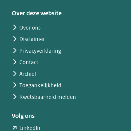
een
Over deze website
andere
website)
Over ons
Disclaimer
Privacyverklaring
Contact
Archief
Toegankelijkheid
Kwetsbaarheid melden
Volg ons
(opent
LinkedIn