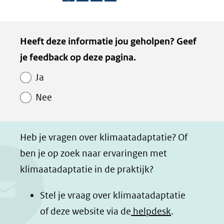
naar
D
D
D
D
een
e
e
e
e
Kopie
andere
Heeft deze informatie jou geholpen? Geef
l
l
l
z
website)
van
je feedback op deze pagina.
e
e
e
e
Paginawaardering
n
n
n
p
Ja
o
o
o
a
Nee
p
p
p
g
F
L
W
i
a
i
h
n
Heb je vragen over klimaatadaptatie? Of
c
n
a
a
ben je op zoek naar ervaringen met
e
k
t
d
klimaatadaptatie in de praktijk?
b
e
s
e
o
d
a
l
Stel je vraag over klimaatadaptatie
o
I
p
e
of deze website via de
helpdesk
.
k
n
p
n