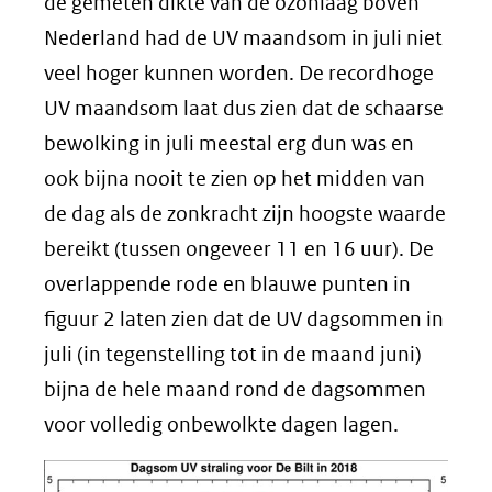
venster)
de gemeten dikte van de ozonlaag boven
(verwijst
Nederland had de UV maandsom in juli niet
naar
veel hoger kunnen worden. De recordhoge
een
UV maandsom laat dus zien dat de schaarse
andere
bewolking in juli meestal erg dun was en
website)
ook bijna nooit te zien op het midden van
de dag als de zonkracht zijn hoogste waarde
bereikt (tussen ongeveer 11 en 16 uur). De
overlappende rode en blauwe punten in
figuur 2 laten zien dat de UV dagsommen in
juli (in tegenstelling tot in de maand juni)
bijna de hele maand rond de dagsommen
voor volledig onbewolkte dagen lagen.