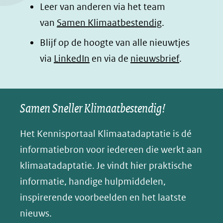
Leer van anderen via het team
(opent
(opent
(opent
o
van
Samen Klimaatbestendig
.
in
in
in
p
Blijf op de hoogte van alle nieuwtjes
nieuw
nieuw
nieuw
B
(opent
via
LinkedIn
venster)
venster)
en via de
venster)
nieuwsbrief
.
l
(verwijst
(verwijst
(verwijst
in
u
naar
naar
naar
e
nieuw
een
een
een
s
Samen Sneller Klimaatbestendig!
venster)
andere
andere
andere
k
(verwijst
website)
website)
website)
Het Kennisportaal Klimaatadaptatie is dé
y
naar
(opent
informatiebron voor iedereen die werkt aan
een
in
klimaatadaptatie. Je vindt hier praktische
andere
nieuw
informatie, handige hulpmiddelen,
website)
venster)
inspirerende voorbeelden en het laatste
(verwijst
nieuws.
naar