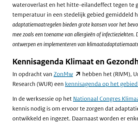
wateroverlast en het hitte-eilandeffect tegen te 
temperatuur in een stedelijk gebied gemiddeld ho
adaptatiemaatregelen bieden grote kansen voor het bevor
mee zoals een toename van allergieën of infectieziekten
ontwerpen en implementeren van klimaatadaptatiemaat
Kennisagenda Klimaat en Gezond
(opent
In opdracht van
ZonMw
hebben het (RIVM), Un
in
Research (WUR) een
kennisagenda op het gebied
nieuw
In de werksessie op het
Nationaal Congres Klima
venster)
kennis nodig is om ervoor te zorgen dat adapta
(verwijst
ontwikkeld en ingezet. Daarnaast worden er en
naar
een