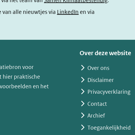
 via het team van
Samen Klimaatbestendig
.
(opent
e van alle nieuwtjes via
LinkedIn
en via
in
nieuw
venster)
(verwijst
Over deze website
naar
atiebron voor
Over ons
een
 hier praktische
andere
Disclaimer
 voorbeelden en het
website)
Privacyverklaring
Contact
Archief
Toegankelijkheid