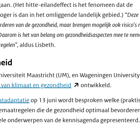
gaan. (Het hitte-eilandeffect is het fenomeen dat de
ger is dan in het omliggende landelijk gebied.) “
Deze
deren van de gezondheid, maar brengen mogelijk ook risico’s 
. Daarom is het van belang om gezondheidsaspecten mee te neme
regelen”,
aldus Lisbeth.
heid
iversiteit Maastricht (UM), en Wageningen University
(opent
 van klimaat en gezondheid
ontwikkeld.
in
atadaptatie
op 13 juni wordt besproken welke (prakti
nieuw
tiemaatregelen die de gezondheid optimaal bevorder
venster)
kele onderwerpen van de kennisagenda gepresenteerd.
(verwijst
naar