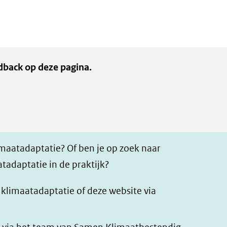
een
andere
website)
dback op deze pagina.
imaatadaptatie? Of ben je op zoek naar
tadaptatie in de praktijk?
r klimaatadaptatie of deze website via