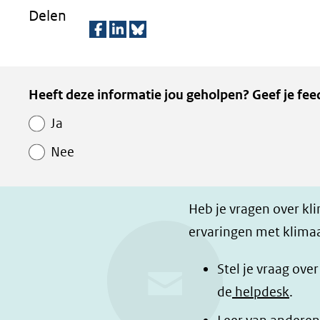
andere
Delen
website)
D
D
D
e
e
e
Kopie
Heeft deze informatie jou geholpen? Geef je fee
l
l
z
van
e
e
e
Ja
Paginawaardering
n
n
p
Nee
o
o
a
p
p
g
F
L
i
Heb je vragen over kl
a
i
n
ervaringen met klimaa
c
n
a
e
k
d
Stel je vraag ove
b
e
e
de
helpdesk
.
o
d
l