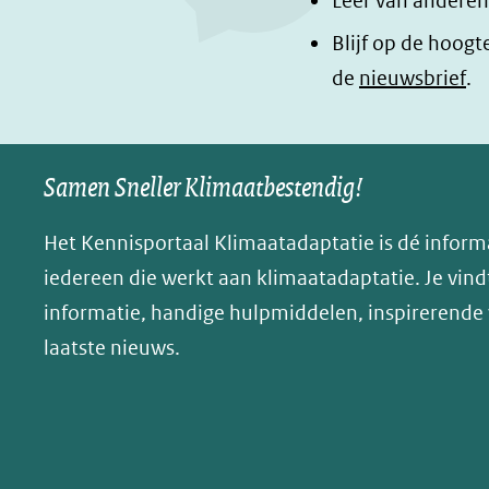
Leer van anderen
o
I
e
Blijf op de hoogt
k
n
n
de
nieuwsbrief
.
(opent
(opent
o
in
in
p
nieuw
nieuw
B
Samen Sneller Klimaatbestendig!
venster)
venster)
l
(verwijst
(verwijst
u
Het Kennisportaal Klimaatadaptatie is dé inform
naar
naar
e
iedereen die werkt aan klimaatadaptatie. Je vindt
een
een
s
informatie, handige hulpmiddelen, inspirerende
andere
andere
k
website)
website)
laatste nieuws.
y
(opent
in
nieuw
venster)