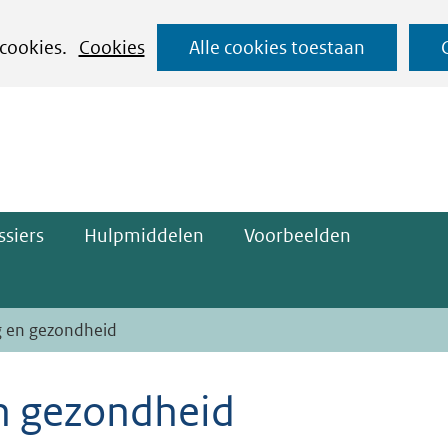
Ga
 cookies.
Cookies
Alle cookies toestaan
naar
ge)
de
inhoud
siers
Hulpmiddelen
Voorbeelden
g en gezondheid
n gezondheid