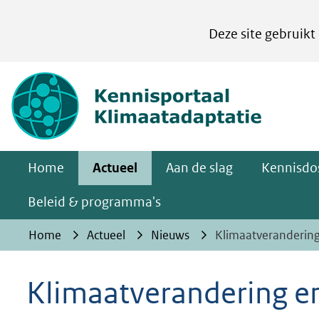
Cookies
Deze site gebruikt
instellen
Hier
(naar homepa
kan
het
gebruik
van
Home
Actueel
Aan de slag
Kennisdos
cookies
op
Beleid & programma's
deze
Home
Actueel
Nieuws
Klimaatveranderin
website
worden
Klimaatverandering e
toegestaan
of