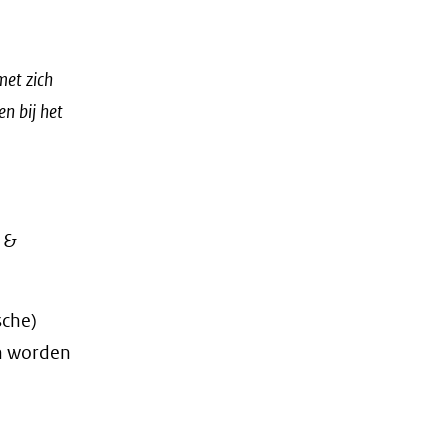
met zich
n bij het
 &
sche)
en worden