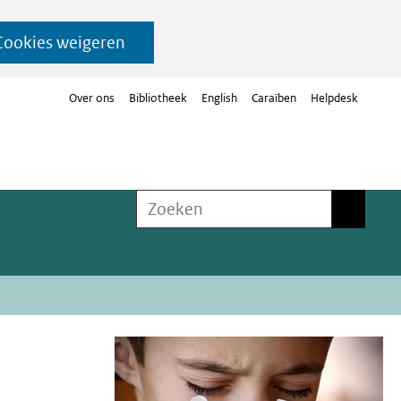
Cookies weigeren
Over ons
Bibliotheek
English
Caraïben
Helpdesk
Zoeken
Zoeken