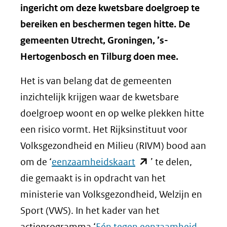
ingericht om deze kwetsbare doelgroep te
bereiken en beschermen tegen hitte. De
gemeenten Utrecht, Groningen, ’s-
Hertogenbosch en Tilburg doen mee.
Het is van belang dat de gemeenten
inzichtelijk krijgen waar de kwetsbare
doelgroep woont en op welke plekken hitte
een risico vormt. Het Rijksinstituut voor
Volksgezondheid en Milieu (RIVM) bood aan
(opent
om de ‘
eenzaamheidskaart
’ te delen,
in
die gemaakt is in opdracht van het
nieuw
ministerie van Volksgezondheid, Welzijn en
venster)
Sport (VWS). In het kader van het
(verwijst
(opent
actieprogramma ‘
Eén tegen eenzaamheid