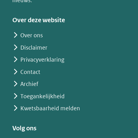
nieuws.
naar
een
Over deze website
andere
website)
Over ons
Disclaimer
Privacyverklaring
Contact
Archief
Toegankelijkheid
Kwetsbaarheid melden
Volg ons