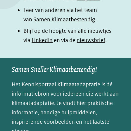
k
n
p
n
Leer van anderen via het team
(opent
(opent
(opent
o
van
Samen Klimaatbestendig
.
in
in
in
p
Blijf op de hoogte van alle nieuwtjes
nieuw
nieuw
nieuw
B
(opent
via
LinkedIn
venster)
venster)
en via de
venster)
nieuwsbrief
.
l
(verwijst
(verwijst
(verwijst
in
u
naar
naar
naar
e
nieuw
een
een
een
s
Samen Sneller Klimaatbestendig!
venster)
andere
andere
andere
k
(verwijst
website)
website)
website)
Het Kennisportaal Klimaatadaptatie is dé
y
naar
(opent
informatiebron voor iedereen die werkt aan
een
in
klimaatadaptatie. Je vindt hier praktische
andere
nieuw
informatie, handige hulpmiddelen,
website)
venster)
inspirerende voorbeelden en het laatste
(verwijst