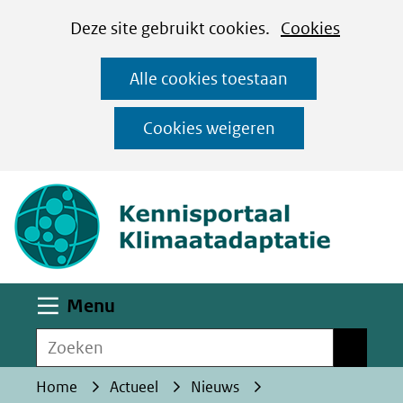
Cookies
Ga
Hier
Deze site gebruikt cookies.
Cookies
instellen
naar
kan
Alle cookies toestaan
de
het
inhoud
gebruik
Cookies weigeren
van
(naar homepa
cookies
op
deze
website
worden
Uitklappen
Menu
toegestaan
Zoeken
of
Zoeken
geweigerd.
Home
Actueel
Nieuws