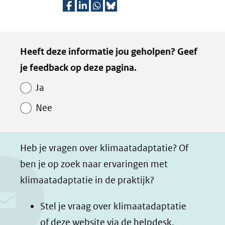
(verwijst
venster)
een
naar
(verwijst
D
D
D
D
andere
een
naar
e
e
e
e
website)
Kopie
andere
Heeft deze informatie jou geholpen? Geef
een
l
l
l
z
website)
van
je feedback op deze pagina.
e
e
e
e
andere
Paginawaardering
n
n
n
p
website)
Ja
o
o
o
a
Nee
p
p
p
g
F
L
W
i
a
i
h
n
Heb je vragen over klimaatadaptatie? Of
c
n
a
a
ben je op zoek naar ervaringen met
e
k
t
d
klimaatadaptatie in de praktijk?
b
e
s
e
o
d
a
l
Stel je vraag over klimaatadaptatie
o
I
p
e
of deze website via de
helpdesk
.