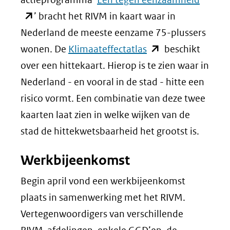
naar
in
’ bracht het RIVM in kaart waar in
een
nieuw
Nederland de meeste eenzame 75-plussers
andere
(opent
venster
wonen. De
Klimaateffectatlas
beschikt
website)
in
(verwij
over een hittekaart. Hierop is te zien waar in
nieuw
naar
Nederland - en vooral in de stad - hitte een
venster)
een
risico vormt. Een combinatie van deze twee
(verwijst
andere
kaarten laat zien in welke wijken van de
naar
websit
stad de hittekwetsbaarheid het grootst is.
een
Werkbijeenkomst
andere
website)
Begin april vond een werkbijeenkomst
plaats in samenwerking met het RIVM.
Vertegenwoordigers van verschillende