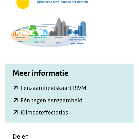
Meer informatie
(opent
Eenzaamheidskaart RIVM
in
(opent
Eén tegen eenzaamheid
nieuw
in
(opent
Klimaateffectatlas
venster)
nieuw
in
(verwijst
venster)
nieuw
Delen
naar