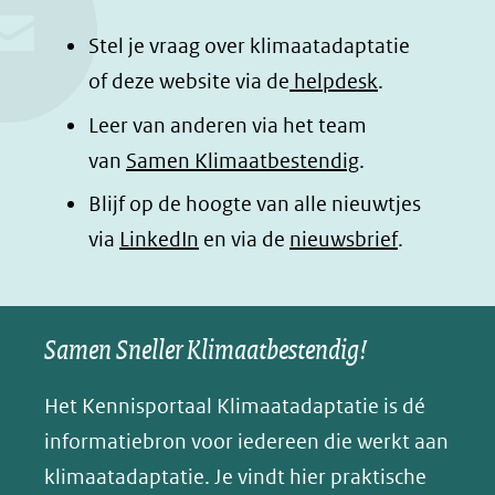
b
e
s
e
o
d
a
l
Stel je vraag over klimaatadaptatie
o
I
p
e
of deze website via de
helpdesk
.
k
n
p
n
Leer van anderen via het team
(opent
(opent
(opent
o
van
Samen Klimaatbestendig
.
in
in
in
p
Blijf op de hoogte van alle nieuwtjes
nieuw
nieuw
nieuw
B
(opent
via
LinkedIn
venster)
venster)
en via de
venster)
nieuwsbrief
.
l
(verwijst
(verwijst
(verwijst
in
u
naar
naar
naar
e
nieuw
een
een
een
s
Samen Sneller Klimaatbestendig!
venster)
andere
andere
andere
k
(verwijst
website)
website)
website)
Het Kennisportaal Klimaatadaptatie is dé
y
naar
(opent
informatiebron voor iedereen die werkt aan
een
in
klimaatadaptatie. Je vindt hier praktische
andere