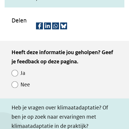
Delen
D
D
D
D
e
e
e
e
Kopie
Heeft deze informatie jou geholpen? Geef
l
l
l
z
van
je feedback op deze pagina.
e
e
e
e
Paginawaardering
n
n
n
p
Ja
o
o
o
a
Nee
p
p
p
g
F
L
W
i
a
i
h
n
Heb je vragen over klimaatadaptatie? Of
c
n
a
a
ben je op zoek naar ervaringen met
e
k
t
d
klimaatadaptatie in de praktijk?