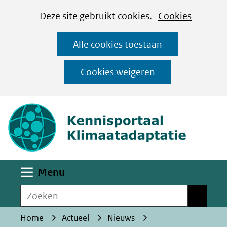
Cookies
Ga
Hier
Deze site gebruikt cookies.
Cookies
instellen
naar
kan
Alle cookies toestaan
de
het
inhoud
gebruik
Cookies weigeren
van
(naar homepa
cookies
op
deze
website
worden
Uitklappen
Menu
toegestaan
Zoeken
of
Zoeken
geweigerd.
Home
Actueel
Nieuws