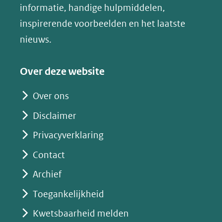
nieuw
informatie, handige hulpmiddelen,
website)
venster)
inspirerende voorbeelden en het laatste
(verwijst
nieuws.
naar
een
Over deze website
andere
website)
Over ons
Disclaimer
Privacyverklaring
Contact
Archief
Toegankelijkheid
Kwetsbaarheid melden