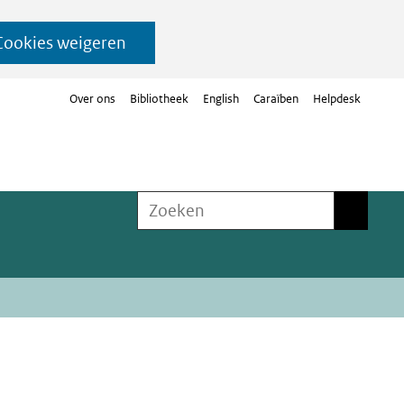
Cookies weigeren
Over ons
Bibliotheek
English
Caraïben
Helpdesk
Zoeken
Zoeken