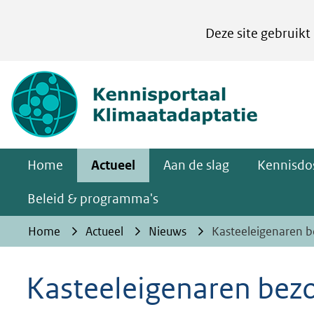
Cookies
Deze site gebruikt
instellen
Hier
(naar homepa
kan
het
gebruik
van
Home
Actueel
Aan de slag
Kennisdos
cookies
op
Beleid & programma's
deze
Home
Actueel
Nieuws
Kasteeleigenaren b
website
worden
Kasteeleigenaren bez
toegestaan
of