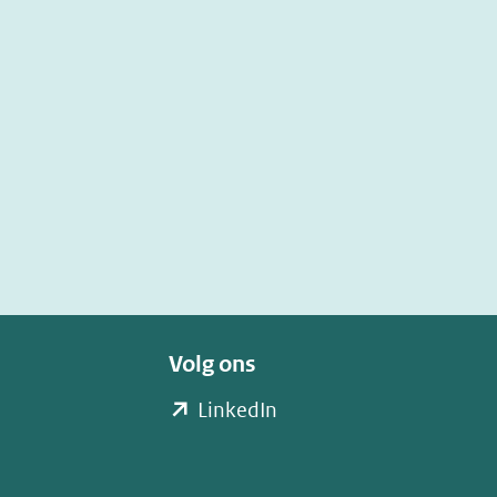
Volg ons
(opent
LinkedIn
in
nieuw