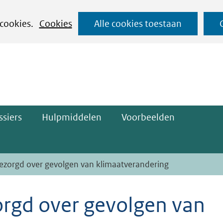
Ga
 cookies.
Cookies
Alle cookies toestaan
naar
ge)
de
inhoud
siers
Hulpmiddelen
Voorbeelden
ezorgd over gevolgen van klimaatverandering
orgd over gevolgen van