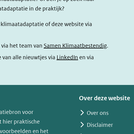
tadaptatie in de praktijk?
r klimaatadaptatie of deze website via
 via het team van
Samen Klimaatbestendig
.
(opent
e van alle nieuwtjes via
LinkedIn
en via
in
nieuw
venster)
(verwijst
Over deze website
naar
atiebron voor
Over ons
een
 hier praktische
andere
Disclaimer
 voorbeelden en het
website)