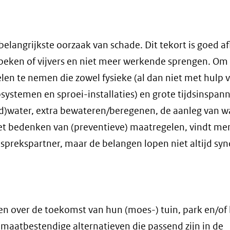
belangrijkste oorzaak van schade. Dit tekort is goed a
, beken of vijvers en niet meer werkende sprengen. Om
en te nemen die zowel fysieke (al dan niet met hulp 
mpsystemen en sproei-installaties) en grote tijdsinspan
d)water, extra bewateren/beregenen, de aanleg van wa
het bedenken van (preventieve) maatregelen, vindt me
sprekspartner, maar de belangen lopen niet altijd sy
n over de toekomst van hun (moes-) tuin, park en/of 
imaatbestendige alternatieven die passend zijn in de