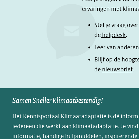
a
i
n
ervaringen met klimaa
c
n
a
e
k
d
Stel je vraag ove
b
e
e
de
helpdesk
.
o
d
l
Leer van anderen
o
I
e
Blijf op de hoogt
k
n
n
de
nieuwsbrief
.
(opent
(opent
o
in
in
p
nieuw
nieuw
B
Samen Sneller Klimaatbestendig!
venster)
venster)
l
(verwijst
(verwijst
u
Het Kennisportaal Klimaatadaptatie is dé inform
naar
naar
e
iedereen die werkt aan klimaatadaptatie. Je vindt
een
een
s
informatie, handige hulpmiddelen, inspirerende
andere
andere
k