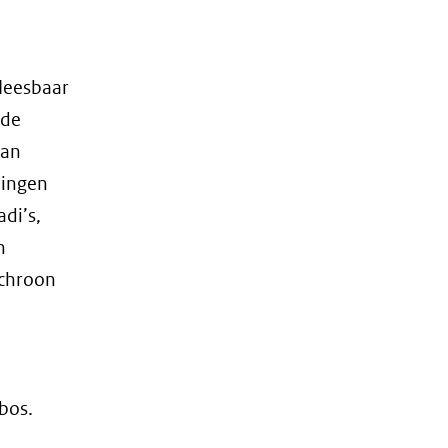
fleesbaar
 de
van
ningen
di’s,
n
nchroon
bos.