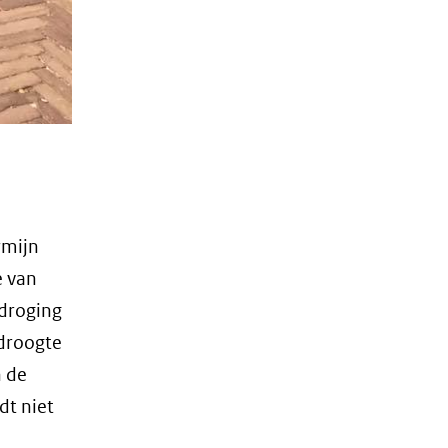
rmijn
e van
rdroging
droogte
n de
dt niet