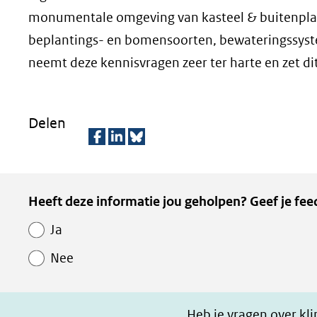
monumentale omgeving van kasteel & buitenplaa
beplantings- en bomensoorten, bewateringssyste
neemt deze kennisvragen zeer ter harte en zet d
Delen
D
D
D
e
e
e
Kopie
Heeft deze informatie jou geholpen? Geef je fee
l
l
z
van
e
e
e
Ja
Paginawaardering
n
n
p
Nee
o
o
a
p
p
g
F
L
i
Heb je vragen over kl