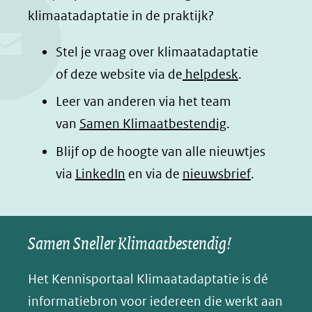
e
k
t
d
klimaatadaptatie in de praktijk?
b
e
s
e
o
d
a
l
Stel je vraag over klimaatadaptatie
o
I
p
e
of deze website via de
helpdesk
.
k
n
p
n
Leer van anderen via het team
(opent
(opent
(opent
o
van
Samen Klimaatbestendig
.
in
in
in
p
Blijf op de hoogte van alle nieuwtjes
nieuw
nieuw
nieuw
B
(opent
via
LinkedIn
venster)
venster)
en via de
venster)
nieuwsbrief
.
l
(verwijst
(verwijst
(verwijst
in
u
naar
naar
naar
e
nieuw
een
een
een
s
Samen Sneller Klimaatbestendig!
venster)
andere
andere
andere
k
(verwijst
website)
website)
website)
Het Kennisportaal Klimaatadaptatie is dé
y
naar
(opent
informatiebron voor iedereen die werkt aan
een