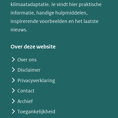
in
klimaatadaptatie. Je vindt hier praktische
andere
nieuw
informatie, handige hulpmiddelen,
website)
venster)
inspirerende voorbeelden en het laatste
(verwijst
nieuws.
naar
een
Over deze website
andere
website)
Over ons
Disclaimer
Privacyverklaring
Contact
Archief
Toegankelijkheid