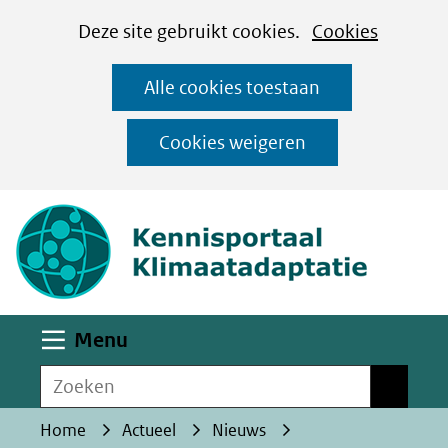
Cookies
Ga
Hier
Deze site gebruikt cookies.
Cookies
instellen
naar
kan
Alle cookies toestaan
de
het
inhoud
gebruik
Cookies weigeren
van
(naar homepa
cookies
op
deze
website
worden
Uitklappen
Menu
toegestaan
Zoeken
of
Zoeken
geweigerd.
Home
Actueel
Nieuws