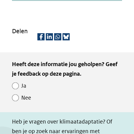
Delen
D
D
D
D
e
e
e
e
Kopie
Heeft deze informatie jou geholpen? Geef
l
l
l
z
van
je feedback op deze pagina.
e
e
e
e
Paginawaardering
n
n
n
p
Ja
o
o
o
a
Nee
p
p
p
g
F
L
W
i
a
i
h
n
Heb je vragen over klimaatadaptatie? Of
c
n
a
a
ben je op zoek naar ervaringen met