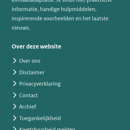
andere
nieuw
informatie, handige hulpmiddelen,
website)
venster)
inspirerende voorbeelden en het laatste
(verwijst
nieuws.
naar
een
Over deze website
andere
website)
Over ons
Disclaimer
Privacyverklaring
Contact
Archief
Toegankelijkheid
Kwetsbaarheid melden