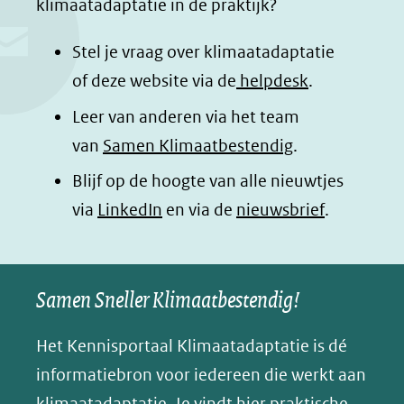
klimaatadaptatie in de praktijk?
b
e
s
e
o
d
a
l
Stel je vraag over klimaatadaptatie
o
I
p
e
of deze website via de
helpdesk
.
k
n
p
n
Leer van anderen via het team
(opent
(opent
(opent
o
van
Samen Klimaatbestendig
.
in
in
in
p
Blijf op de hoogte van alle nieuwtjes
nieuw
nieuw
nieuw
B
(opent
via
LinkedIn
venster)
venster)
en via de
venster)
nieuwsbrief
.
l
(verwijst
(verwijst
(verwijst
in
u
naar
naar
naar
e
nieuw
een
een
een
s
Samen Sneller Klimaatbestendig!
venster)
andere
andere
andere
k
(verwijst
website)
website)
website)
Het Kennisportaal Klimaatadaptatie is dé
y
naar
(opent
informatiebron voor iedereen die werkt aan
een
in
klimaatadaptatie. Je vindt hier praktische