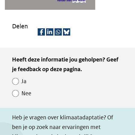
Delen
D
D
D
D
e
e
e
e
Kopie
Heeft deze informatie jou geholpen? Geef
l
l
l
z
van
je feedback op deze pagina.
e
e
e
e
Paginawaardering
n
n
n
p
Ja
o
o
o
a
Nee
p
p
p
g
F
L
W
i
a
i
h
n
Heb je vragen over klimaatadaptatie? Of
c
n
a
a
ben je op zoek naar ervaringen met
e
k
t
d