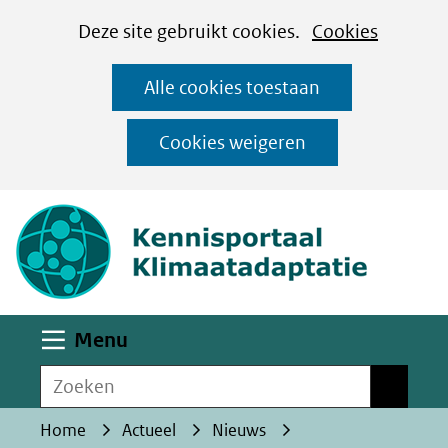
Cookies
Ga
Hier
Deze site gebruikt cookies.
Cookies
instellen
naar
kan
Alle cookies toestaan
de
het
inhoud
gebruik
Cookies weigeren
van
(naar homepa
cookies
op
deze
website
worden
Uitklappen
Menu
toegestaan
Zoeken
of
Zoeken
geweigerd.
Home
Actueel
Nieuws