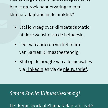
c
n
a
a
ben je op zoek naar ervaringen met
e
k
t
d
klimaatadaptatie in de praktijk?
b
e
s
e
o
d
a
l
Stel je vraag over klimaatadaptatie
o
I
p
e
of deze website via de
helpdesk
.
k
n
p
n
Leer van anderen via het team
(opent
(opent
(opent
o
van
Samen Klimaatbestendig
.
in
in
in
p
Blijf op de hoogte van alle nieuwtjes
nieuw
nieuw
nieuw
B
(opent
via
LinkedIn
venster)
venster)
en via de
venster)
nieuwsbrief
.
l
(verwijst
(verwijst
(verwijst
in
u
naar
naar
naar
e
nieuw
een
een
een
s
Samen Sneller Klimaatbestendig!
venster)
andere
andere
andere
k
(verwijst
website)
website)
website)
Het Kennisportaal Klimaatadaptatie is dé
y
naar