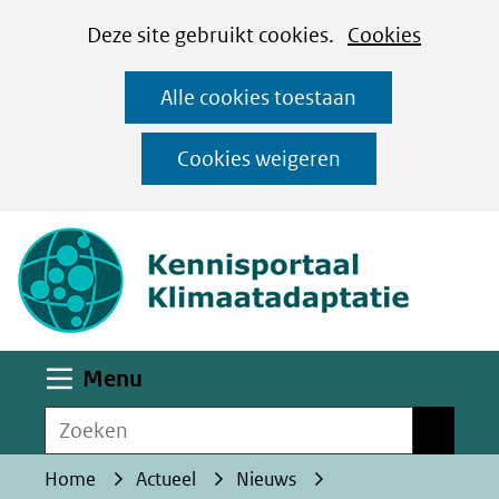
Cookies
Ga
Hier
Deze site gebruikt cookies.
Cookies
instellen
naar
kan
Alle cookies toestaan
de
het
inhoud
gebruik
Cookies weigeren
van
(naar homepa
cookies
op
deze
website
worden
Uitklappen
Menu
toegestaan
Zoeken
of
Zoeken
geweigerd.
Home
Actueel
Nieuws