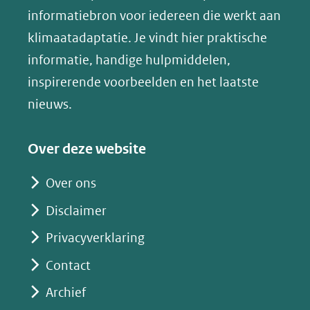
(opent
informatiebron voor iedereen die werkt aan
een
in
klimaatadaptatie. Je vindt hier praktische
andere
nieuw
informatie, handige hulpmiddelen,
website)
venster)
inspirerende voorbeelden en het laatste
(verwijst
nieuws.
naar
een
Over deze website
andere
website)
Over ons
Disclaimer
Privacyverklaring
Contact
Archief