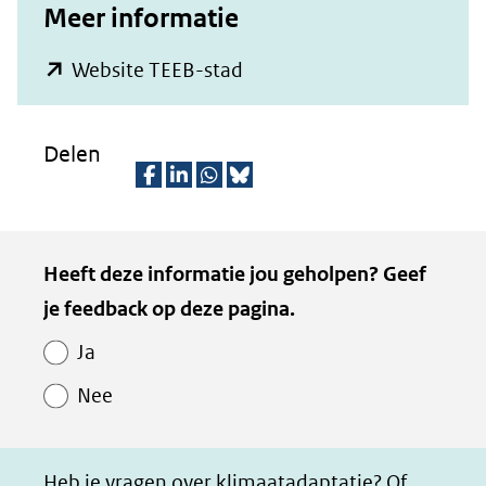
Meer informatie
(opent
Website TEEB-stad
in
nieuw
Delen
venster)
(verwijst
D
D
D
D
naar
e
e
e
e
Kopie
Heeft deze informatie jou geholpen? Geef
een
l
l
l
z
van
je feedback op deze pagina.
e
e
e
e
andere
Paginawaardering
n
n
n
p
website)
Ja
o
o
o
a
Nee
p
p
p
g
F
L
W
i
a
i
h
n
Heb je vragen over klimaatadaptatie? Of