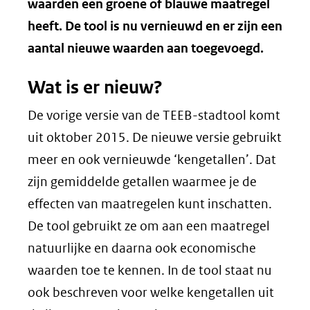
nieuw
waarden een groene of blauwe maatregel
venster)
heeft. De tool is nu vernieuwd en er zijn een
(verwijst
aantal nieuwe waarden aan toegevoegd.
naar
Wat is er nieuw?
een
andere
De vorige versie van de TEEB-stadtool komt
website)
uit oktober 2015. De nieuwe versie gebruikt
meer en ook vernieuwde ‘kengetallen’. Dat
zijn gemiddelde getallen waarmee je de
effecten van maatregelen kunt inschatten.
De tool gebruikt ze om aan een maatregel
natuurlijke en daarna ook economische
waarden toe te kennen. In de tool staat nu
ook beschreven voor welke kengetallen uit