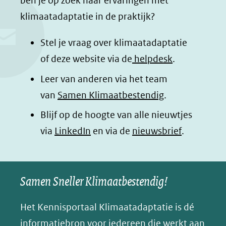
ben je op zoek naar ervaringen met
e
k
t
d
klimaatadaptatie in de praktijk?
b
e
s
e
o
d
a
l
Stel je vraag over klimaatadaptatie
o
I
p
e
of deze website via de
helpdesk
.
k
n
p
n
Leer van anderen via het team
(opent
(opent
(opent
o
van
Samen Klimaatbestendig
.
in
in
in
p
Blijf op de hoogte van alle nieuwtjes
nieuw
nieuw
nieuw
B
(opent
via
LinkedIn
venster)
venster)
en via de
venster)
nieuwsbrief
.
l
(verwijst
(verwijst
(verwijst
in
u
naar
naar
naar
e
nieuw
een
een
een
s
Samen Sneller Klimaatbestendig!
venster)
andere
andere
andere
k
(verwijst
website)
website)
website)
Het Kennisportaal Klimaatadaptatie is dé
y
naar
(opent
informatiebron voor iedereen die werkt aan