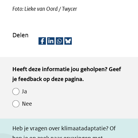
Foto: Lieke van Oord / Twycer
Delen
D
D
D
D
e
e
e
e
Kopie
Heeft deze informatie jou geholpen? Geef
l
l
l
z
van
je feedback op deze pagina.
e
e
e
e
Paginawaardering
n
n
n
p
Ja
o
o
o
a
Nee
p
p
p
g
F
L
W
i
a
i
h
n
Heb je vragen over klimaatadaptatie? Of
c
n
a
a