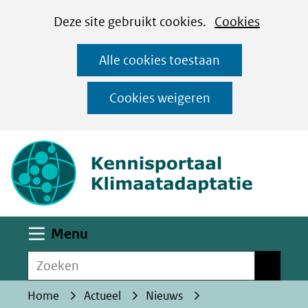
Cookies
Ga
Hier
Deze site gebruikt cookies.
Cookies
instellen
naar
kan
Alle cookies toestaan
de
het
inhoud
gebruik
Cookies weigeren
van
(naar homepa
cookies
op
deze
website
worden
Uitklappen
Menu
toegestaan
Zoeken
of
Zoeken
geweigerd.
Home
Actueel
Nieuws