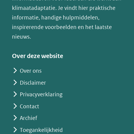
een
in
klimaatadaptatie. Je vindt hier praktische
andere
nieuw
informatie, handige hulpmiddelen,
website)
venster)
inspirerende voorbeelden en het laatste
(verwijst
nieuws.
naar
een
Over deze website
andere
website)
Over ons
Disclaimer
Privacyverklaring
Contact
Archief
Toegankelijkheid