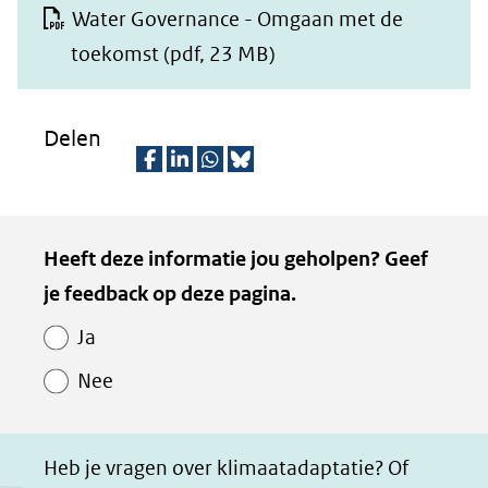
Water Governance - Omgaan met de
toekomst
(pdf, 23 MB)
Delen
D
D
D
D
e
e
e
e
Kopie
Heeft deze informatie jou geholpen? Geef
l
l
l
z
van
je feedback op deze pagina.
e
e
e
e
Paginawaardering
n
n
n
p
Ja
o
o
o
a
Nee
p
p
p
g
F
L
W
i
a
i
h
n
Heb je vragen over klimaatadaptatie? Of