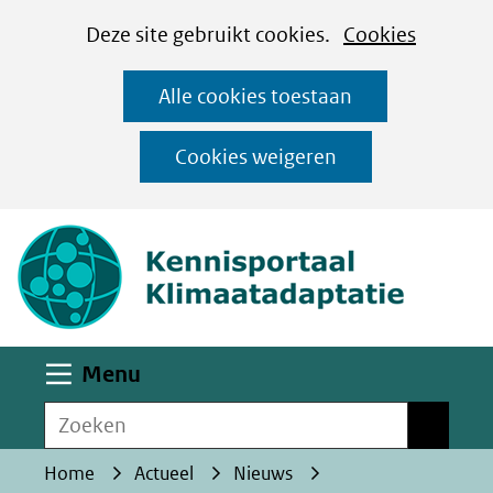
Cookies
Ga
Hier
Deze site gebruikt cookies.
Cookies
instellen
naar
kan
Alle cookies toestaan
de
het
inhoud
gebruik
Cookies weigeren
van
(naar homepa
cookies
op
deze
website
worden
Uitklappen
Menu
toegestaan
Zoeken
of
Zoeken
geweigerd.
Home
Actueel
Nieuws