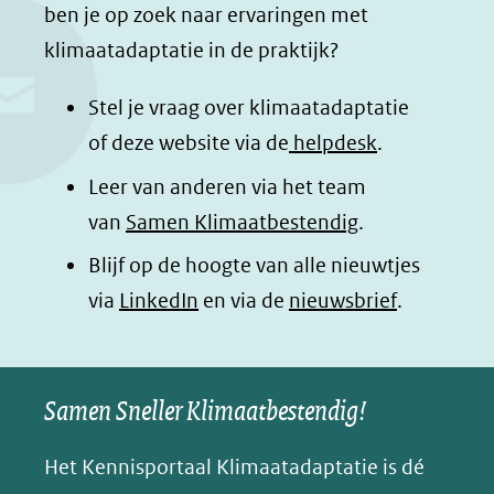
c
n
a
a
ben je op zoek naar ervaringen met
e
k
t
d
klimaatadaptatie in de praktijk?
b
e
s
e
o
d
a
l
Stel je vraag over klimaatadaptatie
o
I
p
e
of deze website via de
helpdesk
.
k
n
p
n
Leer van anderen via het team
(opent
(opent
(opent
o
van
Samen Klimaatbestendig
.
in
in
in
p
Blijf op de hoogte van alle nieuwtjes
nieuw
nieuw
nieuw
B
(opent
via
LinkedIn
venster)
venster)
en via de
venster)
nieuwsbrief
.
l
(verwijst
(verwijst
(verwijst
in
u
naar
naar
naar
e
nieuw
een
een
een
s
Samen Sneller Klimaatbestendig!
venster)
andere
andere
andere
k
(verwijst
website)
website)
website)
Het Kennisportaal Klimaatadaptatie is dé
y
naar