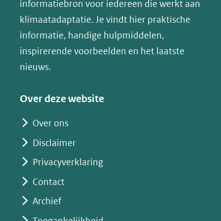
(opent
informatiebron voor iedereen die werkt aan
een
in
klimaatadaptatie. Je vindt hier praktische
andere
nieuw
informatie, handige hulpmiddelen,
website)
venster)
inspirerende voorbeelden en het laatste
(verwijst
nieuws.
naar
een
Over deze website
andere
website)
Over ons
Disclaimer
Privacyverklaring
Contact
Archief
Toegankelijkheid